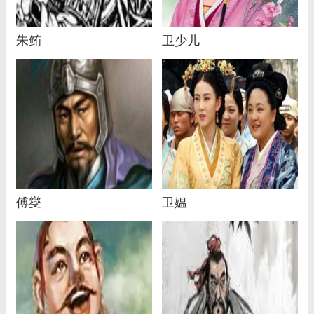
朱鲔
卫少儿
傅燮
卫媪