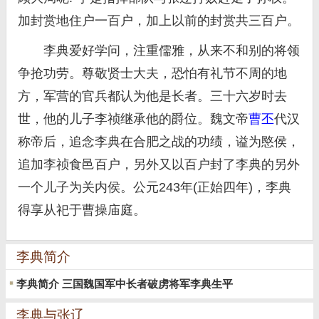
加封赏地住户一百户，加上以前的封赏共三百户。
李典爱好学问，注重儒雅，从来不和别的将领
争抢功劳。尊敬贤士大夫，恐怕有礼节不周的地
方，军营的官兵都认为他是长者。三十六岁时去
世，他的儿子李祯继承他的爵位。魏文帝
曹丕
代汉
称帝后，追念李典在合肥之战的功绩，谥为愍侯，
追加李祯食邑百户，另外又以百户封了李典的另外
一个儿子为关内侯。公元243年(正始四年)，李典
得享从祀于曹操庙庭。
李典简介
李典简介 三国魏国军中长者破虏将军李典生平
李典与张辽