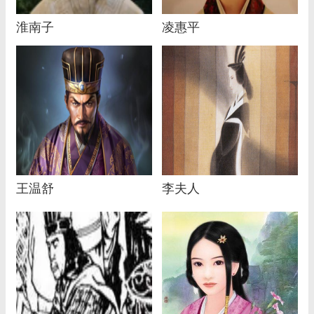
淮南子
凌惠平
王温舒
李夫人