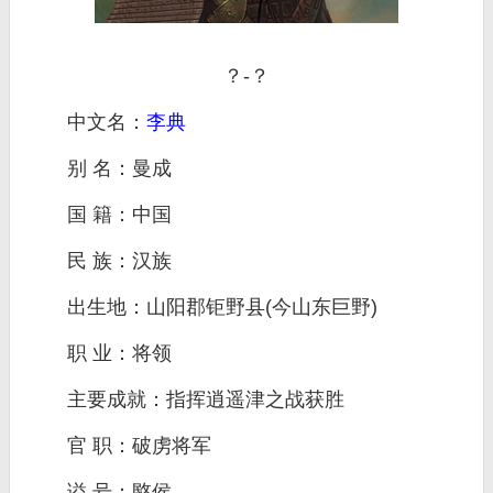
？-？
中文名：
李典
别 名：曼成
国 籍：中国
民 族：汉族
出生地：山阳郡钜野县(今山东巨野)
职 业：将领
主要成就：指挥逍遥津之战获胜
官 职：破虏将军
谥 号：愍侯