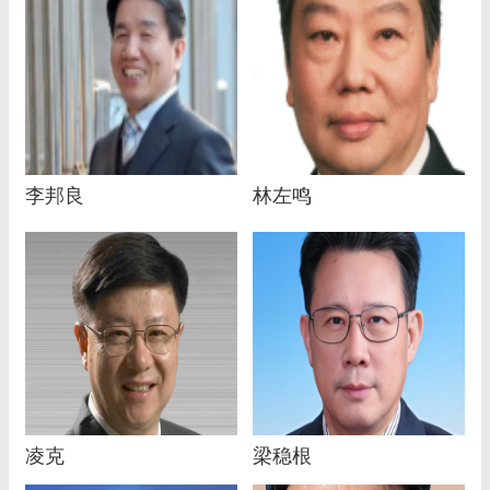
李邦良
林左鸣
凌克
梁稳根