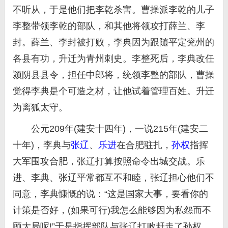
不听从，于是他们把李乾杀害。曹操派李乾的儿子
李整带领李乾的部队，和其他将领攻打薛兰、李
封。薛兰、李封被打败，李典因为跟随平定兖州的
各县有功，升迁为青州刺史。李整死后，李典改任
颍阴县县令，担任中郎将，统领李整的部队，曹操
觉得李典是个可造之材，让他试着管理百姓。升迁
为离狐太守。
公元209年(建安十四年)，一说215年(建安二
十年)，李典与
张辽
、
乐进
在合肥驻扎，
孙权
指挥
大军围攻合肥，张辽打算按照命令出城交战。乐
进、李典、张辽平常都互不和睦，张辽担心他们不
同意，李典慷慨的说：“这是国家大事，要看你的
计策是否好，(如果可行)我怎么能够因为私怨而不
顾大局呢!”于是指挥部队与张辽打败赶走了孙权。