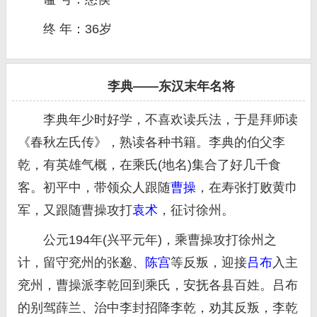
终 年：36岁
李典——东汉末年名将
李典年少时好学，不喜欢读兵法，于是拜师读
《春秋左氏传》，熟读各种书籍。李典的伯父李
乾，有英雄气概，在乘氏(地名)集合了好几千食
客。初平中，带领众人跟随
曹操
，在寿张打败黄巾
军，又跟随曹操攻打
袁术
，征讨徐州。
公元194年(兴平元年)，乘曹操攻打徐州之
计，留守兖州的张邈、
陈宫
等反叛，迎接
吕布
入主
兖州，曹操派李乾回到乘氏，安抚各县百姓。吕布
的别驾薛兰、治中李封招降李乾，劝其反叛，李乾