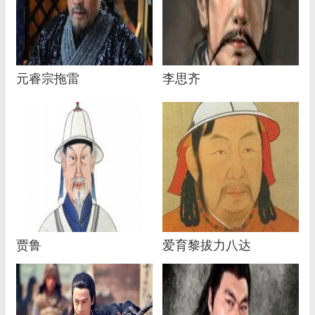
元睿宗拖雷
李思齐
贾鲁
爱育黎拔力八达