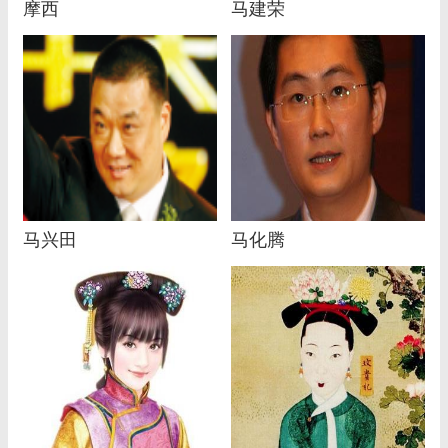
摩西
马建荣
马兴田
马化腾