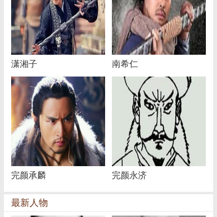
潇湘子
南希仁
完颜承麟
完颜永济
最新人物