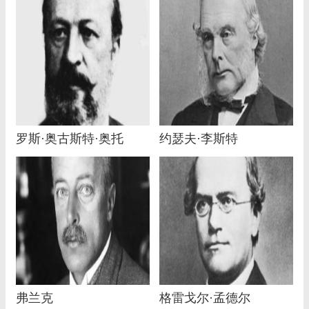
罗斯·奥古斯特·奥托
约瑟夫·李斯特
弗兰克
格雷戈尔·孟德尔