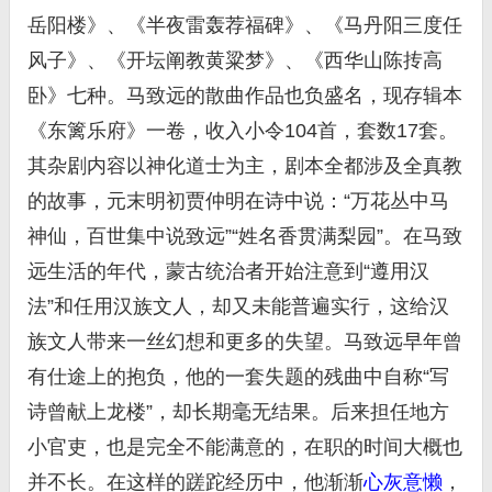
岳阳楼》、《半夜雷轰荐福碑》、《马丹阳三度任
风子》、《开坛阐教黄粱梦》、《西华山陈抟高
卧》七种。马致远的散曲作品也负盛名，现存辑本
《东篱乐府》一卷，收入小令104首，套数17套。
其杂剧内容以神化道士为主，剧本全都涉及全真教
的故事，元末明初贾仲明在诗中说：“万花丛中马
神仙，百世集中说致远”“姓名香贯满梨园”。在马致
远生活的年代，蒙古统治者开始注意到“遵用汉
法”和任用汉族文人，却又未能普遍实行，这给汉
族文人带来一丝幻想和更多的失望。马致远早年曾
有仕途上的抱负，他的一套失题的残曲中自称“写
诗曾献上龙楼”，却长期毫无结果。后来担任地方
小官吏，也是完全不能满意的，在职的时间大概也
并不长。在这样的蹉跎经历中，他渐渐
心灰意懒
，