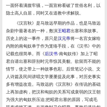
一面怀着满腹牢骚，一面宣称看破了世俗名利，以
隐士高人自居，同时又在道教中求解脱。
《汉宫秋》是马致远早期的作品，也是马致远
杂剧中最著名的一种，敷演
王昭君
出塞和亲故事。
历史上的这一事件，原只是
汉元帝
将一名宫女嫁给
内附的南匈奴单于作为笼络手段，在《汉书》中的
记载也很简单。而《
后汉书
·南匈奴传》加上了昭
君自请出塞和辞别时元帝惊其美貌、欲留而不能的
情节，使之带上一种故事色彩。后世笔记小说、文
人诗篇及民间讲唱文学屡屡提及此事，对历史事实
多有增益改造。马致远的《汉宫秋》在传说的基础
上再加虚构，把汉和匈奴的关系写成衰弱的汉王朝
为强大的匈奴所压迫;把昭君出塞的原因，写成毛