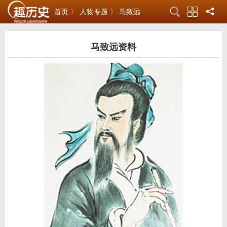
首页 〉
人物专题 〉
马致远
马致远资料