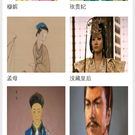
穆嫔
玫贵妃
孟母
没藏皇后