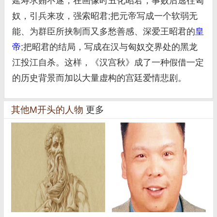
延寿求贿不遂，在画像时丑化昭君，事败后逃往匈
奴，引兵来攻，强索昭君;把元帝写成一个软弱无
能、为群臣所挟制而又多愁善感、深爱王昭君的
皇
帝
;把昭君的结局，写成在汉与匈奴交界处的黑龙
江投江自杀。这样，《汉宫秋》成了一种假借一定
的历史背景而加以大量虚构的宫廷爱情悲剧。
其他M开头的人物
更多