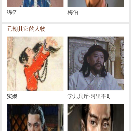
绵亿
梅伯
元朝其它的人物
窦娥
孛儿只斤·阿里不哥