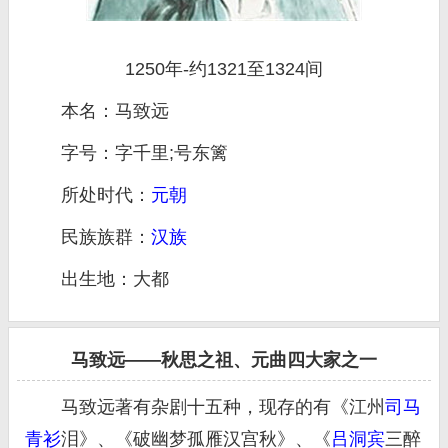
1250年-约1321至1324间
本名：马致远
字号：字千里;号东篱
所处时代：
元朝
民族族群：
汉族
出生地：大都
马致远——秋思之祖、元曲四大家之一
马致远著有杂剧十五种，现存的有《江州
司马
青衫
泪》、《破幽梦孤雁汉宫秋》、《
吕洞宾
三醉