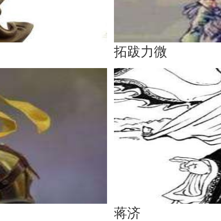
拓跋力微
蒋济