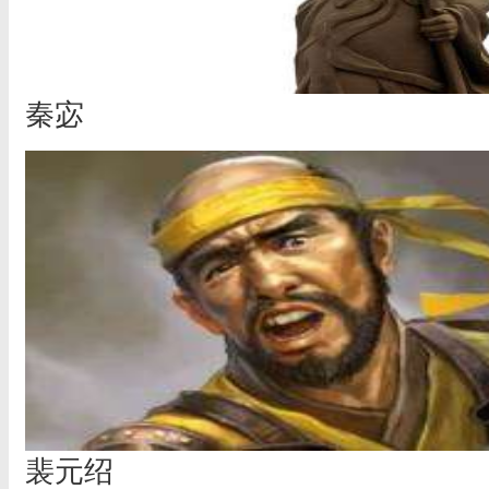
秦宓
裴元绍