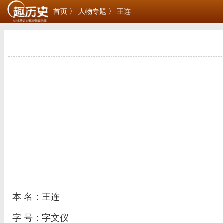
首页 〉
人物专题 〉
王连
本 名：王连
字 号：字文仪