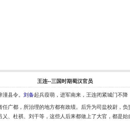
王连--三国时期蜀汉官员
梓潼县令。
刘备
起兵葭萌，进军南来，王连闭紧城门不降
任广都，所治理的地方都有政绩。后升为司盐校尉，负责
吕乂、杜祺、刘干等，这些人后来都做上了大官，都是始