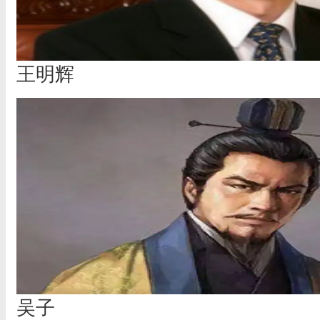
王明辉
吴子