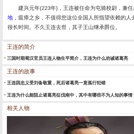
建兴元年(223年)，王连被任命为屯骑校尉，兼
地
，瘟瘴之乡，不值得您这位全国人所指望依赖的人
很长时间。不久王连去世，其子王山继承爵位。
王连的简介
三国时期蜀汉官员王连人物生平简介，王连为什么劝诫诸葛亮
王连的故事
王连因忠义受刘备敬重，死后诸葛亮一意孤行犯错
王连为什么能阻止诸葛亮征伐南中，其中有哪些不为人知的事情
相关人物