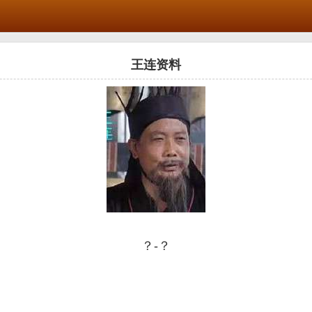
王连资料
？-？