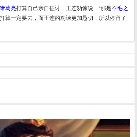
诸葛亮
打算自己亲自征讨，王连劝谏说：“那是
不毛之
，打算一定要去，而王连的劝谏更加恳切，所以停留了