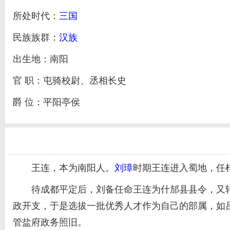
所处时代：
三国
民族族群：
汉族
出生地：南阳
官 职：屯骑校尉、丞相长史
爵 位：平阳亭侯
王连，本为南阳人。
刘璋
时期王连进入蜀地，任
待成都平定后，刘备任命王连为什邡县县令，又转
政开支，于是选拔一批优秀人才作为自己的部属，如
管盐府政务照旧。