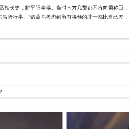
任丞相长史，封平阳亭侯。当时南方几郡都不肯向蜀称臣，
去冒险行事。”诸葛亮考虑到所有将领的才干都比自己差
？