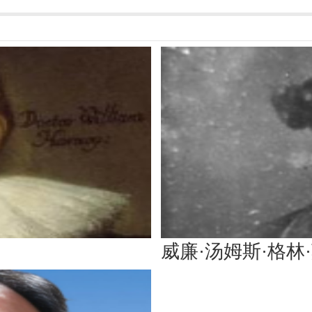
威廉·汤姆斯·格林