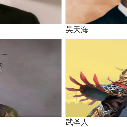
吴天海
武圣人