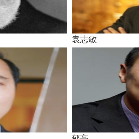
袁志敏
郁亮