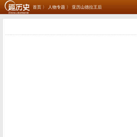
首页 〉
人物专题 〉
亚历山德拉王后