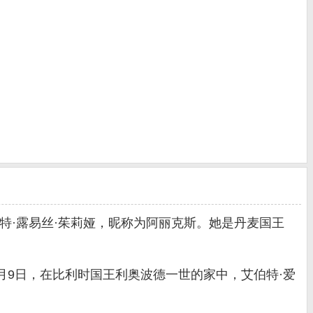
玛丽·夏洛特·露易丝·茱莉娅，昵称为阿丽克斯。她是丹麦国王
9月9日，在比利时国王利奥波德一世的家中，艾伯特·爱