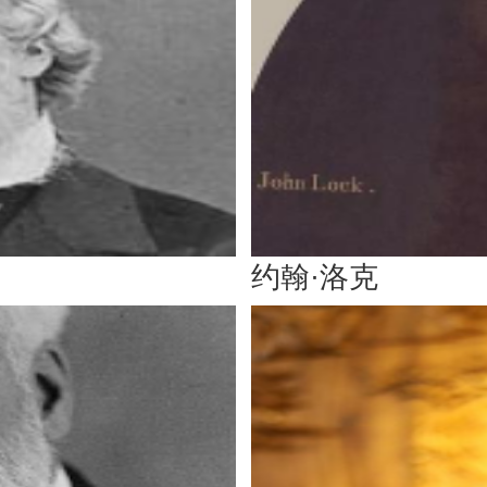
约翰·洛克