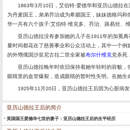
1863年3月10日，艾伯特·爱德华和亚历山德拉
为丹麦国王，弟弟乔治成为希腊国王，妹妹德格玛和俄
华一共有六个孩子:艾伯特·维克多、乔治、路易丝、
亚历山德拉没有参加她的儿子在1911年的加冕典
量时间都花在了慈善事业和公众活动上，其中一个例如
的外甥俄国沙皇尼古拉二世全家被
布尔什维克
党杀死
亚历山德拉晚年时依旧保持着她年轻时的容貌，但是
眼睛里的血管爆裂，造成眼睛的暂时性失明。在她生
1925年11月20日，亚历山德拉王后因为心脏病
亚历山德拉王后的简介
英国国王爱德华七世的妻子：亚历山德拉王后的生平经历