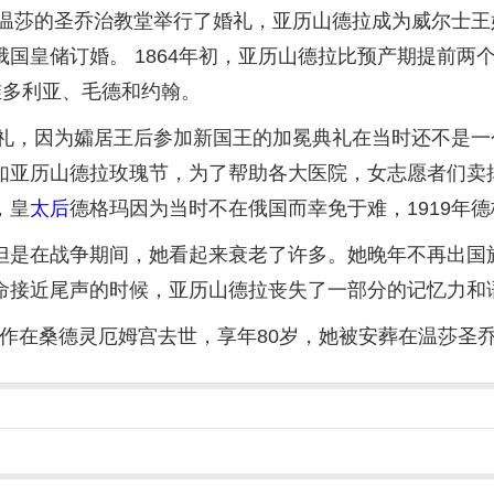
在温莎的圣乔治教堂举行了婚礼，亚历山德拉成为威尔士
国皇储订婚。 1864年初，亚历山德拉比预产期提前两
维多利亚、毛德和约翰。
礼，因为孀居王后参加新国王的加冕典礼在当时还不是一
亚历山德拉玫瑰节，为了帮助各大医院，女志愿者们卖掉
，皇
太后
德格玛因为当时不在俄国而幸免于难，1919年
在战争期间，她看起来衰老了许多。她晚年不再出国旅行
命接近尾声的时候，亚历山德拉丧失了一部分的记忆力和
发作在桑德灵厄姆宫去世，享年80岁，她被安葬在温莎圣