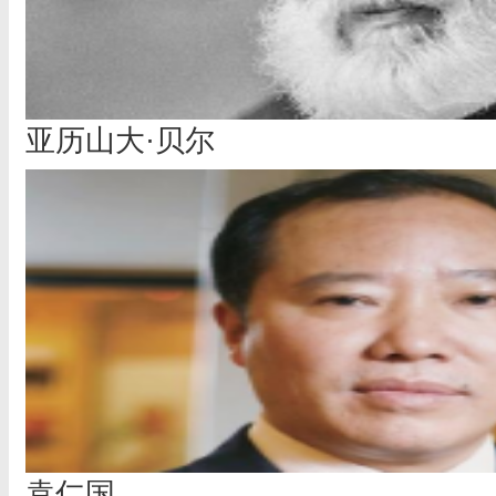
亚历山大·贝尔
袁仁国