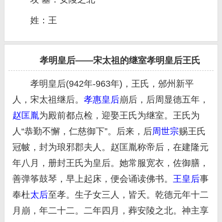
姓：王
孝明皇后——宋太祖的继室孝明皇后王氏
孝明皇后(942年-963年)，王氏，邠州新平
人，宋太祖继后。
孝惠皇后
崩后，后周显德五年，
赵匡胤
为殿前都点检，迎娶王氏为继室。王氏为
人“恭勤不懈，仁慈御下”。后来，后
周世宗
赐王氏
冠帔，封为琅邪郡夫人。赵匡胤称帝后，在建隆元
年八月，册封王氏为皇后。她常服宽衣，佐御膳，
善弹筝鼓琴，早上起床，便会诵读佛书。
王皇后
事
奉杜
太后
至孝。生子女三人，皆夭。乾德元年十二
月崩，年二十二。二年四月，葬安陵之北。神主享