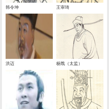
韩令坤
王审琦
洪迈
杨戬（太监）