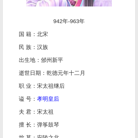
942年-963年
国 籍：北宋
民 族：汉族
出生地：邠州新平
逝世日期：乾德元年十二月
职 业：宋太祖继后
谥 号：
孝明皇后
夫 君：宋太祖
擅 长：弹筝鼓琴
坟 墓：安陵之北