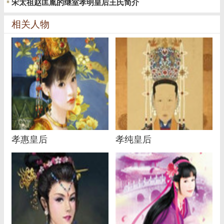
宋太祖赵匡胤的继室孝明皇后王氏简介
相关人物
孝惠皇后
孝纯皇后