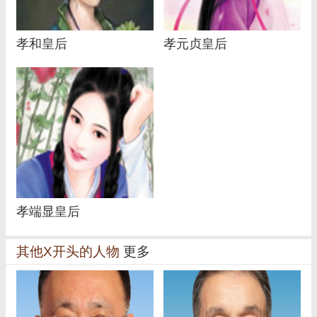
孝和皇后
孝元贞皇后
孝端显皇后
其他X开头的人物
更多