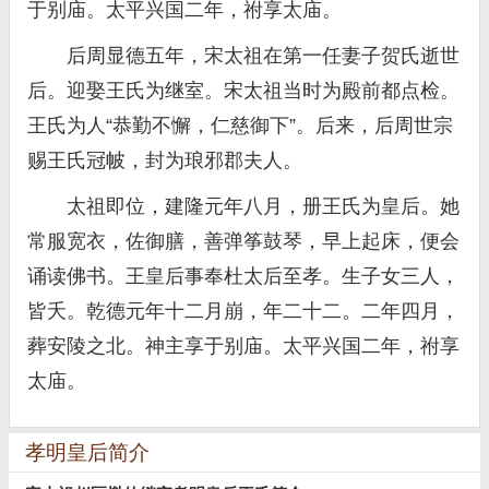
于别庙。太平兴国二年，祔享太庙。
后周显德五年，宋太祖在第一任妻子贺氏逝世
后。迎娶王氏为继室。宋太祖当时为殿前都点检。
王氏为人“恭勤不懈，仁慈御下”。后来，后周世宗
赐王氏冠帔，封为琅邪郡夫人。
太祖即位，建隆元年八月，册王氏为皇后。她
常服宽衣，佐御膳，善弹筝鼓琴，早上起床，便会
诵读佛书。王皇后事奉杜太后至孝。生子女三人，
皆夭。乾德元年十二月崩，年二十二。二年四月，
葬安陵之北。神主享于别庙。太平兴国二年，祔享
太庙。
孝明皇后简介