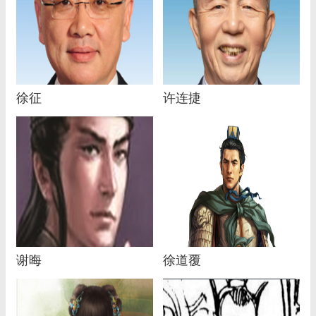
徐征
许连捷
谢晦
徐道覆