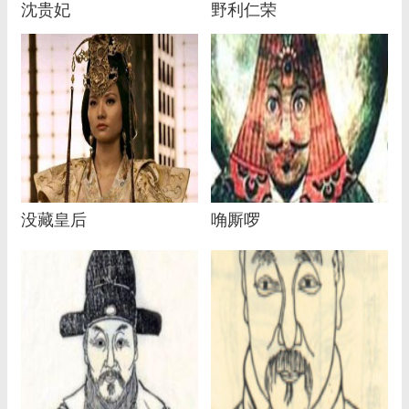
沈贵妃
野利仁荣
没藏皇后
唃厮啰