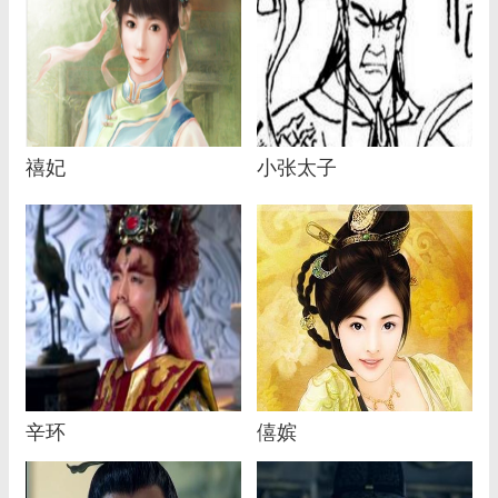
禧妃
小张太子
辛环
僖嫔