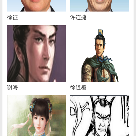
徐征
许连捷
谢晦
徐道覆