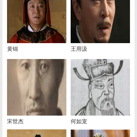
黄锦
王用汲
宋世杰
何如宠