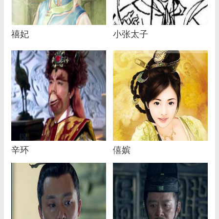
禧妃
小张太子
辛环
僖嫔