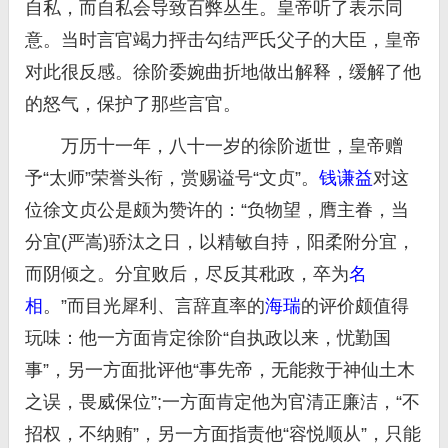
自私，而自私会导致百弊丛生。皇帝听了表示同
意。当时言官竭力抨击勾结严氏父子的大臣，皇帝
对此很反感。徐阶委婉曲折地做出解释，缓解了他
的怒气，保护了那些言官。
万历十一年，八十一岁的徐阶逝世，皇帝赠
予“太师”荣誉头衔，赏赐谥号“文贞”。
钱谦益
对这
位徐文贞公是颇为赞许的：“负物望，膺主眷，当
分宜(严嵩)骄汰之日，以精敏自持，阳柔附分宜，
而阴倾之。分宜败后，尽反其秕政，卒为
名
相
。”而目光犀利、言辞直率的
海瑞
的评价颇值得
玩味：他一方面肯定徐阶“自执政以来，忧勤国
事”，另一方面批评他“事先帝，无能救于神仙土木
之误，畏威保位”;一方面肯定他为官清正廉洁，“不
招权，不纳贿”，另一方面指责他“容悦顺从”，只能