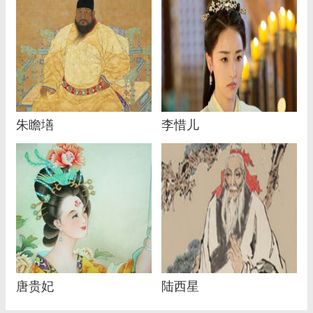
朱瞻墡
李惜儿
唐贵妃
陆西星