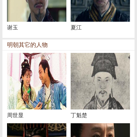
谢玉
夏江
明朝其它的人物
周世显
丁魁楚