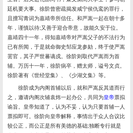
廷机要大事。徐阶曾密疏揭发咸宁侯仇鸾的罪行，
且擅写青词为嘉靖帝所信任。和严嵩一起在朝十多
年，谨慎以待;又善于迎合帝意，故能久安于位。
嘉靖四十一年，得知嘉靖帝对严嵩父子的不法行为
已有所闻，于是就命御史邹应龙参劾，终于使严嵩
罢官，其子严世蕃谪戍。徐阶则取代严嵩而为首
辅。万历十一年，徐阶病卒，赠太师，谥号文贞。
徐阶著有《世经堂集》、《少湖文集》等。
徐阶成为内阁首辅以后，就和严嵩反其道而行
之，邀请内阁次辅袁炜一起办公，共同为
皇帝
票拟
谕旨。皇帝知道了，认为不妥，认为只要首辅一人
票拟即可。徐阶向皇帝解释，事情出于众人合议比
较公正，而公正是所有美德的基础;独断专行就是