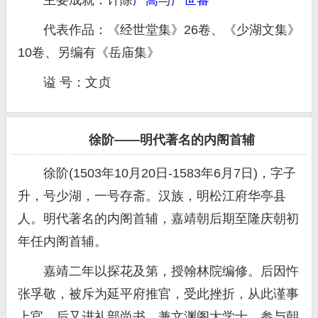
主要成就：计除
严嵩
与
严世蕃
代表作品：《经世堂集》26卷、《少湖文集》
10卷、另编有《岳庙集》
谥 号：文贞
徐阶——明代著名的内阁首辅
徐阶(1503年10月20日-1583年6月7日)，字子
升，号少湖，一号存斋。汉族，明松江府华亭县
人。明代著名的内阁首辅，嘉靖朝后期至隆庆朝初
年任内阁首辅。
嘉靖二年以探花及第，授翰林院编修。后因忤
张孚敬，被斥为延平府推官，受此挫折，从此谨事
上官。后又进礼部尚书，兼文渊阁大学士，参与朝