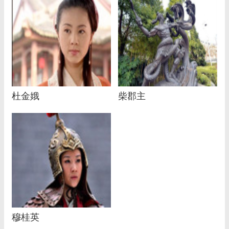
杜金娥
柴郡主
穆桂英