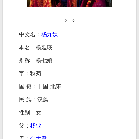
？-？
中文名：
杨九妹
本名：杨延瑛
别称：杨七娘
字：秋菊
国 籍：中国-北宋
民 族：汉族
性别：女
父：
杨业
母：
佘太君