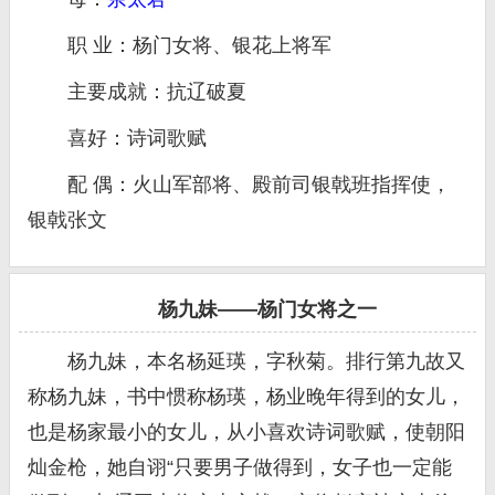
职 业：杨门女将、银花上将军
主要成就：抗辽破夏
喜好：诗词歌赋
配 偶：火山军部将、殿前司银戟班指挥使，
银戟张文
杨九妹——杨门女将之一
杨九妹，本名杨延瑛，字秋菊。排行第九故又
称杨九妹，书中惯称杨瑛，杨业晚年得到的女儿，
也是杨家最小的女儿，从小喜欢诗词歌赋，使朝阳
灿金枪，她自诩“只要男子做得到，女子也一定能