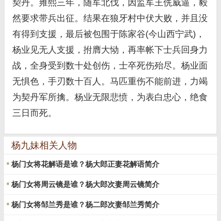
契丹。雍熙三年，随军北伐，因监军王侁威逼，毅
然要求带兵出征。结果在狼牙村中伏大败，并且没
有得到支援，最后被包围于陈家谷(今山西宁武)，
杨业见无人支援，拊膺大恸，再率帐下士兵回身力
战，全身受到数十处创伤，士卒死伤殆尽。杨业面
无惧色，手刃数十百人。马匹重伤不能前进，力竭
为契丹军所擒。杨业无限悲愤，为表白忠心，绝食
三日而死。
杨九妹相关人物
杨门女将花解语是谁？杨大郎正妻花解语简介
杨门女将周云镜是谁？杨大郎次妻周云镜简介
杨门女将邹兰秀是谁？杨二郎次妻邹兰秀简介