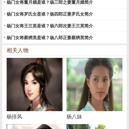
杨门女将董月娥是谁？杨三郎之妻董月娥简介
杨门女将罗氏女是谁？杨四郎正妻罗氏女简介
杨门女将王兰英是谁？杨六郎次妻王兰英简介
杨门女将蔡绣英是谁？杨八郎正妻蔡绣英简介
相关人物
杨排风
杨八妹