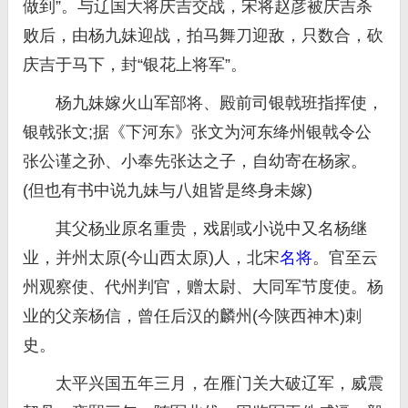
做到”。与辽国大将庆吉交战，宋将赵彦被庆吉杀
败后，由杨九妹迎战，拍马舞刀迎敌，只数合，砍
庆吉于马下，封“银花上将军”。
杨九妹嫁火山军部将、殿前司银戟班指挥使，
银戟张文;据《下河东》张文为河东绛州银戟令公
张公谨之孙、小奉先张达之子，自幼寄在杨家。
(但也有书中说九妹与八姐皆是终身未嫁)
其父杨业原名重贵，戏剧或小说中又名杨继
业，并州太原(今山西太原)人，北宋
名将
。官至云
州观察使、代州判官，赠太尉、大同军节度使。杨
业的父亲杨信，曾任后汉的麟州(今陕西神木)刺
史。
太平兴国五年三月，在雁门关大破辽军，威震