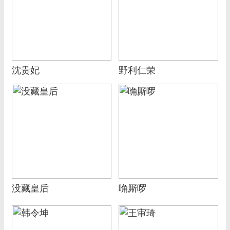
沈贵妃
野利仁荣
没藏皇后
唃厮啰