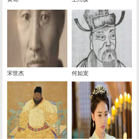
宋世杰
何如宠