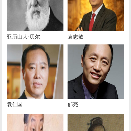
亚历山大·贝尔
袁志敏
袁仁国
郁亮