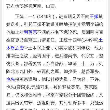
部右侍郎巡抚河南、山西。
正统十一年(1446年)，进京觐见因不向
王振
献
媚送礼，引起王振不满遭其暗地指使其党羽李锡给
他加上对
明英宗
不满的罪名下狱论死。后因两省百
姓官吏乃至藩王力请复任。正统十四年(1449年)
土
木堡之变
">土木堡之变，明英宗被瓦剌俘获，他力
排南迁之议，坚请固守，进兵部尚书。代宗立，整
饬兵备，部署要害，亲自督战，率师二十二万，列
阵北京九门外，破瓦剌之军。加少保，总督军务。
也先
挟英宗逼和，他以社稷为重，君为轻，不许。
也先(额森)以无隙可乘，被迫释放英宗。英宗既
归，仍以和议难恃，择京军精锐分十团营操练，又
遣兵出关屯守，边境以安。其时朝野多事，乃独运