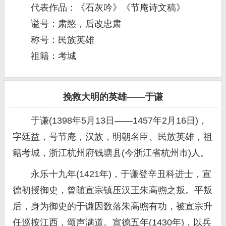
代表作品：《石灰吟》《节庵诗文稿》
谥号：肃愍，后改忠肃
称号：民族英雄
祖籍：考城
挽救大明的英雄——于谦
于谦(1398年5月13日——1457年2月16日)，
字廷益，号节庵，汉族，明朝名臣、民族英雄，祖
籍考城，浙江杭州府钱塘县(今浙江省杭州市)人。
永乐十九年(1421年)，于谦登辛丑科进士，宣
德初授御史，曾随宣宗镇压汉王朱高煦之叛。平叛
后，身为御史的于谦因数落朱高煦有功，被宣宗升
任巡按江西，颂声满道。宣德五年(1430年)，以兵