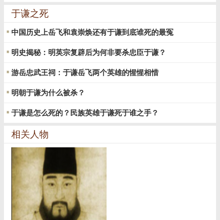
于谦之死
中国历史上岳飞和袁崇焕还有于谦到底谁死的最冤
明史揭秘：明英宗复辟后为何非要杀忠臣于谦？
游岳忠武王祠：于谦岳飞两个英雄的惺惺相惜
明朝于谦为什么被杀？
于谦是怎么死的？民族英雄于谦死于谁之手？
相关人物