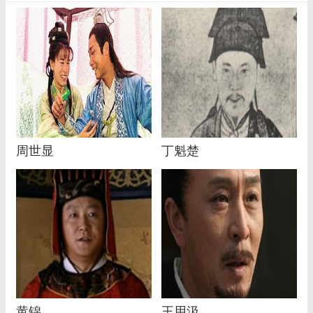
周世显
丁魁楚
黄锦
王用汲