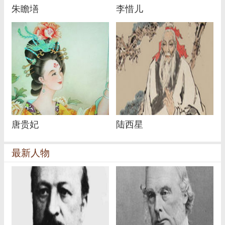
朱瞻墡
李惜儿
唐贵妃
陆西星
最新人物