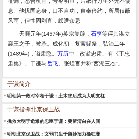
征调，悉合机宜，号令明审，片纸行万里外无不惕
息。他忧国忘身，口不言功，自奉俭约，所居仅蔽
风雨，但性固刚直，颇遭众忌。
天顺元年(1457年)英宗复辟，
石亨
等诬其谋立
襄王之子，被杀。成化初，复官赐祭，弘治二年
(1489年)，谥肃愍。
万历
中，改谥忠肃。有《于忠
肃集》。于谦与
岳飞
、张煌言并称“西湖三杰”。
于谦简介
明朝第一救时宰相于谦：土木堡后成为大明支柱
于谦指挥北京保卫战
挽救大明于危难的忠臣于谦：要留清白在人间
明朝北京保卫战：文弱书生于谦妙招力挽狂澜