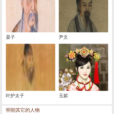
晏子
尹文
叶护太子
玉嫔
明朝其它的人物