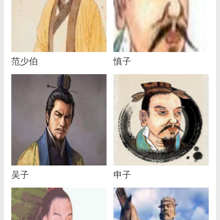
范少伯
慎子
吴子
申子