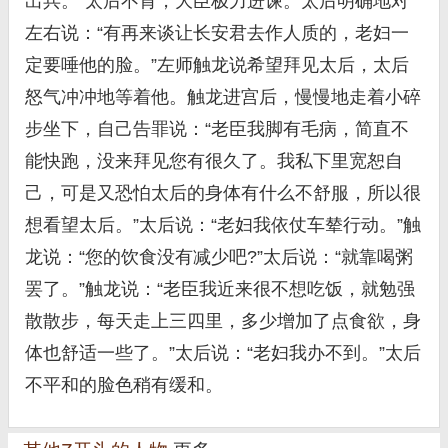
出兵。”太后不肯，大臣极力进谏。太后明确地对
左右说：“有再来谈让长安君去作人质的，老妇一
定要唾他的脸。”左师触龙说希望拜见太后，太后
怒气冲冲地等着他。触龙进宫后，慢慢地走着小碎
步坐下，自己告罪说：“老臣我脚有毛病，简直不
能快跑，没来拜见您有很久了。我私下里宽恕自
己，可是又恐怕太后的身体有什么不舒服，所以很
想看望太后。”太后说：“老妇我依仗车辇行动。”触
龙说：“您的饮食没有减少吧?”太后说：“就靠喝粥
罢了。”触龙说：“老臣我近来很不想吃饭，就勉强
散散步，每天走上三四里，多少增加了点食欲，身
体也舒适一些了。”太后说：“老妇我办不到。”太后
不平和的脸色稍有缓和。