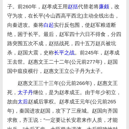
子。前260年，赵孝成王用
赵括
代替老将
廉颇
，改
守为攻，在长平(今山西高平西北)主动全线出击，
向秦进攻。秦将
白起
实行反包围，使赵军粮道断
绝，困于长平。最后，赵军四十六日不得食，分四
路突围五次不成，赵括战死，四十五万赵兵被坑
杀，赵国大震，史称
长平之战
。前245年，赵孝成
王去世。赵惠文王二十二年(公元前277年)，赵国
国中瘟疫横行，赵惠文王立公子丹为太子。
赵惠文王三十三年(公元前266年)，赵惠文王
死，
太子丹
继位，是为赵孝成王。由于年少初立，
故由
太后
赵威后掌权。赵孝成王元年(公元前265
年)，秦国进攻赵国，攻下了三座城。赵国向齐国
求救，齐王说：“一定要让长安君来作人质，才能