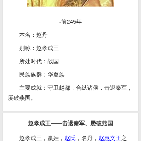
-前245年
本名：赵丹
别称：赵孝成王
所处时代：战国
民族族群：华夏族
主要成就：守卫赵都，合纵诸侯，击退秦军，
屡破燕国。
赵孝成王——击退秦军、屡破燕国
赵孝成王，嬴姓，
赵氏
，名丹，
赵惠文王
之