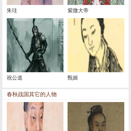
朱珪
紫微大帝
祝公道
甄姬
春秋战国其它的人物