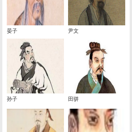
晏子
尹文
孙子
田骈