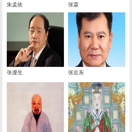
朱孟依
张霖
张虔生
张近东