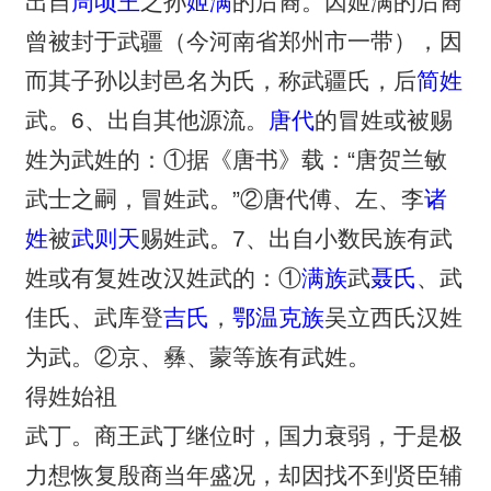
出自
周顷王
之孙
姬满
的后裔。因姬满的后裔
曾被封于武疆（今河南省郑州市一带），因
而其子孙以封邑名为氏，称武疆氏，后
简姓
武。6、出自其他源流。
唐代
的冒姓或被赐
姓为武姓的：①据《唐书》载：“唐贺兰敏
武士之嗣，冒姓武。”②唐代傅、左、李
诸
姓
被
武则天
赐姓武。7、出自小数民族有武
姓或有复姓改汉姓武的：①
满族
武
聂氏
、武
佳氏、武库登
吉氏
，
鄂温克族
吴立西氏汉姓
为武。②京、彝、蒙等族有武姓。
得姓始祖
武丁。商王武丁继位时，国力衰弱，于是极
力想恢复殷商当年盛况，却因找不到贤臣辅