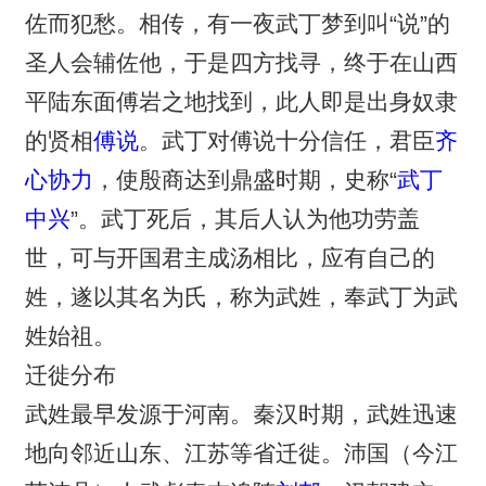
佐而犯愁。相传，有一夜武丁梦到叫“说”的
圣人会辅佐他，于是四方找寻，终于在山西
平陆东面傅岩之地找到，此人即是出身奴隶
的贤相
傅说
。武丁对傅说十分信任，君臣
齐
心协力
，使殷商达到鼎盛时期，史称“
武丁
中兴
”。武丁死后，其后人认为他功劳盖
世，可与开国君主成汤相比，应有自己的
姓，遂以其名为氏，称为武姓，奉武丁为武
姓始祖。
迁徙分布
武姓最早发源于河南。秦汉时期，武姓迅速
地向邻近山东、江苏等省迁徙。沛国（今江