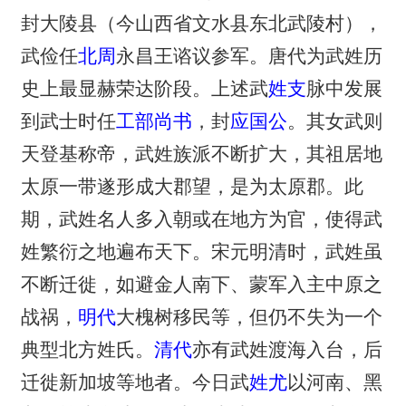
封大陵县（今山西省文水县东北武陵村），
武俭任
北周
永昌王谘议参军。唐代为武姓历
史上最显赫荣达阶段。上述武
姓支
脉中发展
到武士时任
工部尚书
，封
应国公
。其女武则
天登基称帝，武姓族派不断扩大，其祖居地
太原一带遂形成大郡望，是为太原郡。此
期，武姓名人多入朝或在地方为官，使得武
姓繁衍之地遍布天下。宋元明清时，武姓虽
不断迁徙，如避金人南下、蒙军入主中原之
战祸，
明代
大槐树移民等，但仍不失为一个
典型北方姓氏。
清代
亦有武姓渡海入台，后
迁徙新加坡等地者。今日武
姓尤
以河南、黑