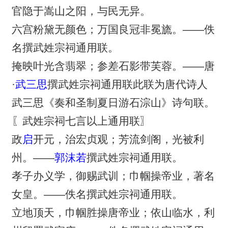
官隐于嵩山之阳，与民无异。
六宫粉黛无颜色；万国良冠非冕旒。——佚
名撰武姓宗祠通用联。
掩映叶光含翡翠；参差石影带芙蓉。——唐
·
武三思
撰武姓宗祠通用联此联为唐代诗人
武三思《奏和圣制夏日游石淙山》诗句联。
〖武姓宗祠七言以上通用联〗
政
启
开元，治宏贞观；芳流剑阁，光被利
州。——
郭沫若
撰武姓宗祠通用联。
孝子办义学，御赐武训；巾帼操帝业，著名
女皇。——佚名撰武姓宗祠通用联。
立地顶天，巾帼胜操唐帝业；依山临水，利