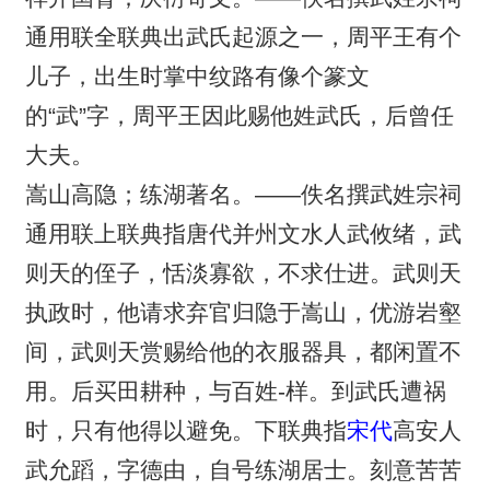
通用联全联典出武氏起源之一，周平王有个
儿子，出生时掌中纹路有像个篆文
的“武”字，周平王因此赐他姓武氏，后曾任
大夫。
嵩山高隐；练湖著名。——佚名撰武姓宗祠
通用联上联典指唐代并州文水人武攸绪，武
则天的侄子，恬淡寡欲，不求仕进。武则天
执政时，他请求弃官归隐于嵩山，优游岩壑
间，武则天赏赐给他的衣服器具，都闲置不
用。后买田耕种，与百姓-样。到武氏遭祸
时，只有他得以避免。下联典指
宋代
高安人
武允蹈，字德由，自号练湖居士。刻意苦苦