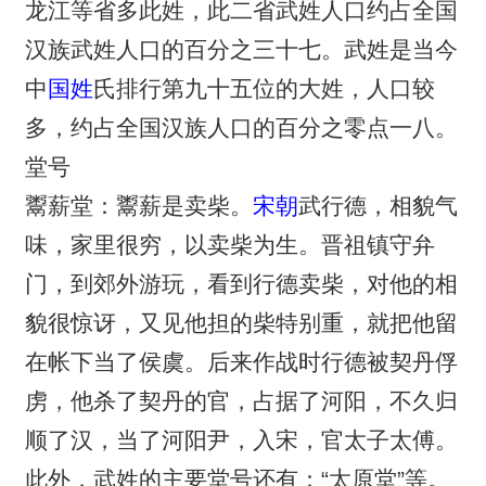
龙江等省多此姓，此二省武姓人口约占全国
汉族武姓人口的百分之三十七。武姓是当今
中
国姓
氏排行第九十五位的大姓，人口较
多，约占全国汉族人口的百分之零点一八。
堂号
鬻薪堂：鬻薪是卖柴。
宋朝
武行德，相貌气
味，家里很穷，以卖柴为生。晋祖镇守弁
门，到郊外游玩，看到行德卖柴，对他的相
貌很惊讶，又见他担的柴特别重，就把他留
在帐下当了侯虞。后来作战时行德被契丹俘
虏，他杀了契丹的官，占据了河阳，不久归
顺了汉，当了河阳尹，入宋，官太子太傅。
此外，武姓的主要堂号还有：“太原堂”等。