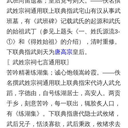
武班尚留遗墓；皇后竟号则天。——佚名撰
武姓宗祠通用联上联典指武宅山有汉从事武
班墓，有《武班碑》记载武氏的起源和武氏
的始祖武丁（参见上题头《一、姓氏源流3-
①》和《得姓始祖》的介绍），清时重修。
下联典指武则天为
唐高宗
皇后。
〖武姓宗祠七言通用联〗
苦吟精著练湖集；诚心饱领嵩岭霞。——佚
名撰武姓宗祠通用联上联典指宋代诗人武允
蹈，字德由，自号练湖居士，高安人。两贡
于乡，刻意苦吟，每一联出，辄脍炙人口，
有《练湖集》。下联典指唐代隐士武攸绪，
武后兄子，恬淡寡欲，武后秉政，攸绪求去