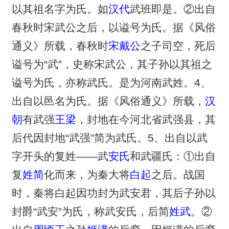
以其祖名字为氏。如
汉代
武班即是。②出自
春秋时宋武公之后，以谥号为氏。据《风俗
通义》所载，春秋时
宋戴公
之子司空，死后
谥号为“武”，史称宋武公，其子孙以其祖之
谥号为氏，亦称武氏。是为河南武姓。4、
出自以邑名为氏。据《风俗通义》所载，
汉
朝
有武强
王梁
，封地在今河北省武强县，其
后代因封地“武强”简为武氏。5、出自以武
字开头的复姓——武
安氏
和武疆氏：①出自
复
姓简
化而来，为秦大将
白起
之后。战国
时，秦将白起因功封为武安君，其后子孙以
封爵“武安”为氏，称武安氏，后简
姓武
。②