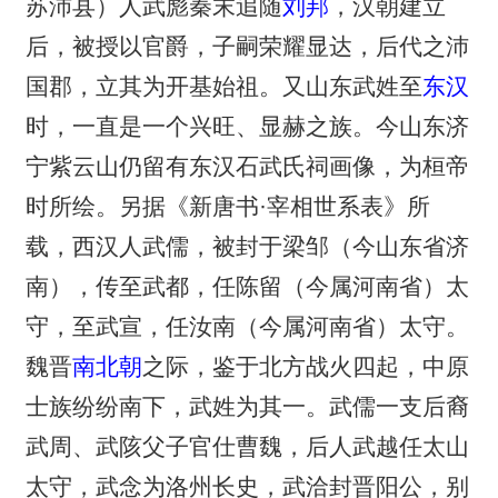
苏沛县）人武彪秦末追随
刘邦
，汉朝建立
后，被授以官爵，子嗣荣耀显达，后代之沛
国郡，立其为开基始祖。又山东武姓至
东汉
时，一直是一个兴旺、显赫之族。今山东济
宁紫云山仍留有东汉石武氏祠画像，为桓帝
时所绘。另据《新唐书·宰相世系表》所
载，西汉人武儒，被封于梁邹（今山东省济
南），传至武都，任陈留（今属河南省）太
守，至武宣，任汝南（今属河南省）太守。
魏晋
南北朝
之际，鉴于北方战火四起，中原
士族纷纷南下，武姓为其一。武儒一支后裔
武周、武陔父子官仕曹魏，后人武越任太山
太守，武念为洛州长史，武洽封晋阳公，别