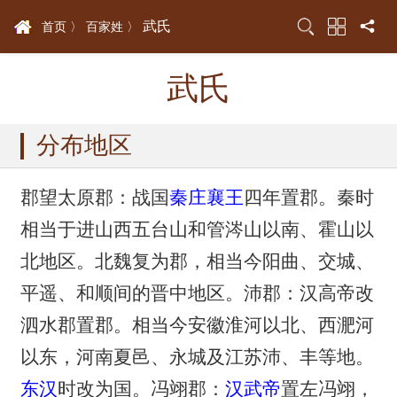
武氏
首页 〉
百家姓 〉
武氏
分布地区
郡望太原郡：战国
秦庄襄王
四年置郡。秦时
相当于进山西五台山和管涔山以南、霍山以
北地区。北魏复为郡，相当今阳曲、交城、
平遥、和顺间的晋中地区。沛郡：汉高帝改
泗水郡置郡。相当今安徽淮河以北、西淝河
以东，河南夏邑、永城及江苏沛、丰等地。
东汉
时改为国。冯翊郡：
汉武帝
置左冯翊，