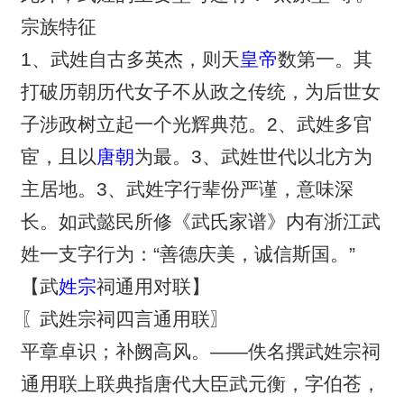
宗族特征
1、武姓自古多英杰，则天
皇帝
数第一。其
打破历朝历代女子不从政之传统，为后世女
子涉政树立起一个光辉典范。2、武姓多官
宦，且以
唐朝
为最。3、武姓世代以北方为
主居地。3、武姓字行辈份严谨，意味深
长。如武懿民所修《武氏家谱》内有浙江武
姓一支字行为：“善德庆美，诚信斯国。”
【武
姓宗
祠通用对联】
〖武姓宗祠四言通用联〗
平章卓识；补阙高风。——佚名撰武姓宗祠
通用联上联典指唐代大臣武元衡，字伯苍，