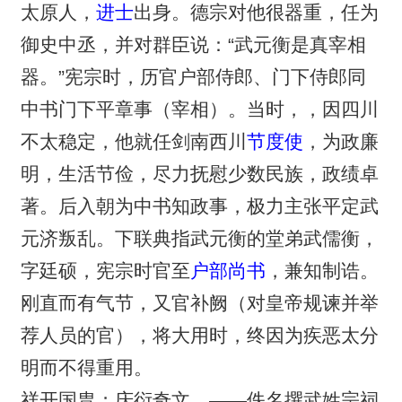
太原人，
进士
出身。德宗对他很器重，任为
御史中丞，并对群臣说：“武元衡是真宰相
器。”宪宗时，历官户部侍郎、门下侍郎同
中书门下平章事（宰相）。当时，，因四川
不太稳定，他就任剑南西川
节度使
，为政廉
明，生活节俭，尽力抚慰少数民族，政绩卓
著。后入朝为中书知政事，极力主张平定武
元济叛乱。下联典指武元衡的堂弟武儒衡，
字廷硕，宪宗时官至
户部尚书
，兼知制诰。
刚直而有气节，又官补阙（对皇帝规谏并举
荐人员的官），将大用时，终因为疾恶太分
明而不得重用。
祥开国胄；庆衍奇文。——佚名撰武姓宗祠