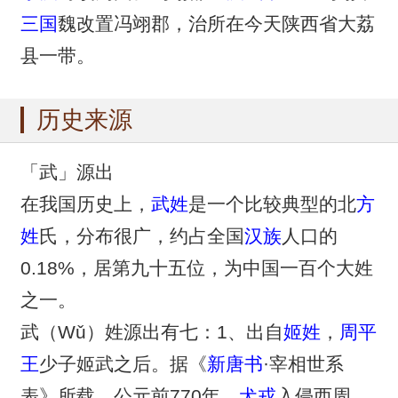
三国
魏改置冯翊郡，治所在今天陕西省大荔
县一带。
历史来源
「武」源出
在我国历史上，
武姓
是一个比较典型的北
方
姓
氏，分布很广，约占全国
汉族
人口的
0.18%，居第九十五位，为中国一百个大姓
之一。
武（Wǔ）姓源出有七：1、出自
姬姓
，
周平
王
少子姬武之后。据《
新唐书
·宰相世系
表》所载，公元前770年，
犬戎
入侵西周，