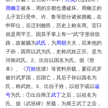
周幽王
被杀，周的京都也遭破坏。周幽王的
儿子宜臼受申、许、鲁等部分诸侯拥戴，在
申即位，后迁到雒邑，历史上称东周。宜臼
就是周平王。因其手掌上有一“武”字形状纹
路，故被赐为
武氏
，为
周朝
大夫，后来他的
子孙，因而以武为氏，史称武姓正宗。是为
河南武氏。2、出自以国名为氏。据《世
本》、《
万姓
统谱》等资料所载，夏臣武罗
被封武罗国，后国亡，其后子孙以国名为
氏，称武姓。3、出自子姓，以祖字或以
谥
号
为氏：①出自商王
武丁
之后，以祖名为
氏。据《武班碑》所载，为商王武丁之后，