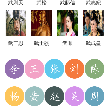
武则天
武松
武藤信
武惠妃
义
武三思
武士彠
武顺
武成皇
后