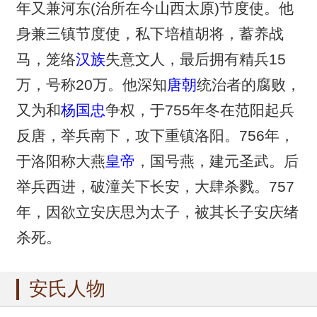
年又兼河东(治所在今山西太原)节度使。他
身兼三镇节度使，私下培植胡将，蓄养战
马，笼络
汉族
失意文人，最后拥有精兵15
万，号称20万。他深知
唐朝
统治者的腐败，
又为和
杨国忠
争权，于755年冬在范阳起兵
反唐，举兵南下，攻下重镇洛阳。756年，
于洛阳称大燕
皇帝
，国号燕，建元圣武。后
举兵西进，破潼关下长安，大肆杀戮。757
年，因欲立安庆思为太子，被其长子安庆绪
杀死。
安氏人物