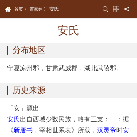
安氏
首页 〉
百家姓 〉
安氏
分布地区
宁夏凉州郡，甘肃武威郡，湖北武陵郡。
历史来源
「安」源出
安氏
出自西域少数民族，略有三支﹕一﹕据
《
新唐书
．宰相世系表》所载，
汉灵帝
时
安