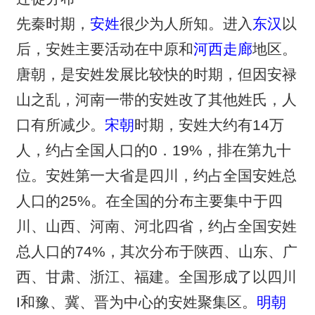
先秦时期，
安姓
很少为人所知。进入
东汉
以
后，安姓主要活动在中原和
河西走廊
地区。
唐朝，是安姓发展比较快的时期，但因安禄
山之乱，河南一带的安姓改了其他姓氏，人
口有所减少。
宋朝
时期，安姓大约有14万
人，约占全国人口的0．19%，排在第九十
位。安姓第一大省是四川，约占全国安姓总
人口的25%。在全国的分布主要集中于四
川、山西、河南、河北四省，约占全国安姓
总人口的74%，其次分布于陕西、山东、广
西、甘肃、浙江、福建。全国形成了以四川
I和豫、冀、晋为中心的安姓聚集区。
明朝