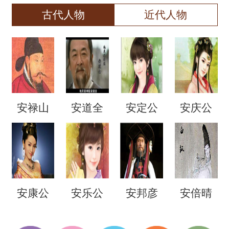
古代人物
近代人物
安禄山
安道全
安定公
安庆公
主
主
安康公
安乐公
安邦彦
安倍晴
主
主
明