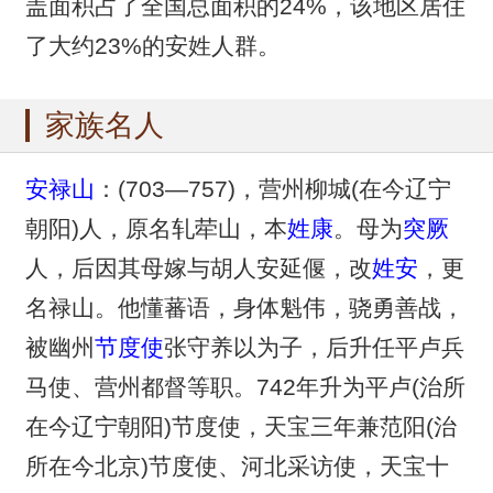
盖面积占了全国总面积的24%，该地区居住
了大约23%的安姓人群。
家族名人
安禄山
：(703—757)，营州柳城(在今辽宁
朝阳)人，原名轧荦山，本
姓康
。母为
突厥
人，后因其母嫁与胡人安延偃，改
姓安
，更
名禄山。他懂蕃语，身体魁伟，骁勇善战，
被幽州
节度使
张守养以为子，后升任平卢兵
马使、营州都督等职。742年升为平卢(治所
在今辽宁朝阳)节度使，天宝三年兼范阳(治
所在今北京)节度使、河北采访使，天宝十