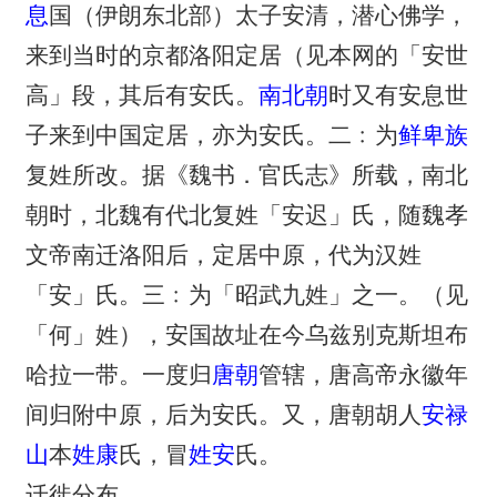
息
国（伊朗东北部）太子安清，潜心佛学，
来到当时的京都洛阳定居（见本网的「安世
高」段，其后有安氏。
南北朝
时又有安息世
子来到中国定居，亦为安氏。二﹕为
鲜卑族
复姓所改。据《魏书．官氏志》所载，南北
朝时，北魏有代北复姓「安迟」氏，随魏孝
文帝南迁洛阳后，定居中原，代为汉姓
「安」氏。三﹕为「昭武九姓」之一。（见
「何」姓），安国故址在今乌兹别克斯坦布
哈拉一带。一度归
唐朝
管辖，唐高帝永徽年
间归附中原，后为安氏。又，唐朝胡人
安禄
山
本
姓康
氏，冒
姓安
氏。
迁徙分布