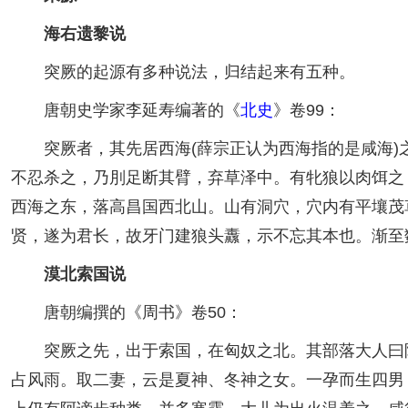
海右遗黎说
突厥的起源有多种说法，归结起来有五种。
唐朝史学家李延寿编著的《
北史
》卷99：
突厥者，其先居西海(薛宗正认为西海指的是咸海)
不忍杀之，乃刖足断其臂，弃草泽中。有牝狼以肉饵之
西海之东，落高昌国西北山。山有洞穴，穴内有平壤茂
贤，遂为君长，故牙门建狼头纛，示不忘其本也。渐至
漠北索国说
唐朝编撰的《周书》卷50：
突厥之先，出于索国，在匈奴之北。其部落大人曰阿
占风雨。取二妻，云是夏神、冬神之女。一孕而生四男