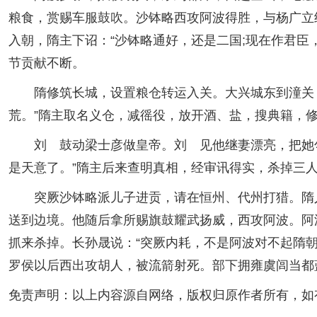
粮食，赏赐车服鼓吹。沙钵略西攻阿波得胜，与杨广立
入朝，隋主下诏：“沙钵略通好，还是二国;现在作君
节贡献不断。
隋修筑长城，设置粮仓转运入关。大兴城东到潼关，
荒。”隋主取名义仓，减徭役，放开酒、盐，搜典籍，
刘 鼓动梁士彦做皇帝。刘 见他继妻漂亮，把她勾
是天意了。”隋主后来查明真相，经审讯得实，杀掉三
突厥沙钵略派儿子进贡，请在恒州、代州打猎。隋人
送到边境。他随后拿所赐旗鼓耀武扬威，西攻阿波。阿
抓来杀掉。长孙晟说：“突厥内耗，不是阿波对不起隋朝
罗侯以后西出攻胡人，被流箭射死。部下拥雍虞闾当都
免责声明：以上内容源自网络，版权归原作者所有，如