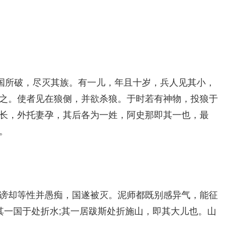
国所破，尽灭其族。有一儿，年且十岁，兵人见其小，
之。使者见在狼侧，并欲杀狼。于时若有神物，投狼于
长，外托妻孕，其后各为一姓，阿史那即其一也，最
。
谤却等性并愚痴，国遂被灭。泥师都既别感异气，能征
其一国于处折水;其一居跋斯处折施山，即其大儿也。山