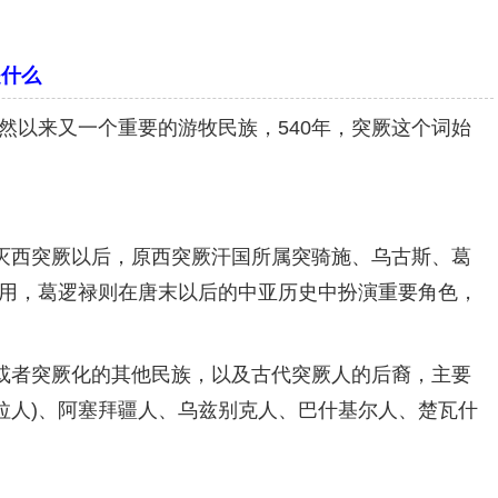
是什么
以来又一个重要的游牧民族，540年，突厥这个词始
灭西突厥以后，原西突厥汗国所属突骑施、乌古斯、葛
用，葛逻禄则在唐末以后的中亚历史中扮演重要角色，
或者突厥化的其他民族，以及古代突厥人的后裔，主要
撒拉人)、阿塞拜疆人、乌兹别克人、巴什基尔人、楚瓦什