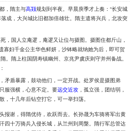
都，隋主与
高颎
规划到半夜。早晨庾季才上奏：“长安城
年落成，大兴城比旧都加倍雄壮。隋主遣将兴兵，北攻突
钵死，国人立庵逻，庵逻又让位与摄图。摄图住都斤山，
所遗寡妇千金公主华色鲜妍，沙钵略就纳她为后，即可贺
攻隋。隋上柱国阴寿镇幽州、京兆尹虞庆则守并州备战。
：
，矛盾暴露，鼓动他们，一定开战。处罗侯是摄图弟
只服强横，心意不定。要
远交近攻
，孤立强，团结弱，
散，十几年后钻空打它，可一举扫荡。
头报谢，得隋优待，欢跃而去。长孙晟为车骑将军出黄
汗四十万骑兵入侵长城，从兰州到周槃。隋行军总管达