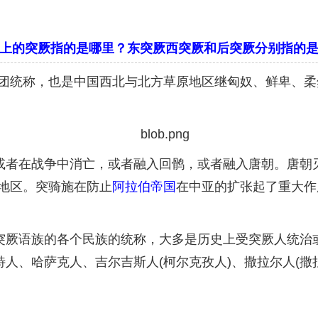
上的突厥指的是哪里？东突厥西突厥和后突厥分别指的
称，也是中国西北与北方草原地区继匈奴、鲜卑、柔然
者在战争中消亡，或者融入回鹘，或者融入唐朝。唐朝
地区。突骑施在防止
阿拉伯帝国
在中亚的扩张起了重大作
厥语族的各个民族的统称，大多是历史上受突厥人统治
特人、哈萨克人、吉尔吉斯人(柯尔克孜人)、撒拉尔人(