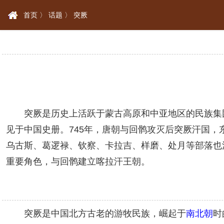
首页 〉
话题 〉
突厥
突厥是历史上活跃于蒙古高原和中亚地区的民族集团统
见于中国史册。745年，唐朝与回鹘攻灭后突厥汗国
乌古斯、葛逻禄、钦察、卡拉吉、样磨、处月等部落也
重要角色，与回鹘建立喀拉汗王朝。
突厥是中国北方古老的游牧民族，崛起于
南北朝
时