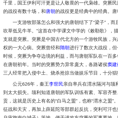
千里，国王伊利可汗更是让人敬畏的一代枭雄。突厥民
的战役有数十场，和
唐朝
的战役更是经典中的经典。唐
一支游牧部落怎么和强大的唐朝结下了“梁子”，而且
吹草低见牛羊。”这首在中学课文中学的《敕勒歌》，
支就是突厥。突厥是中国古代北方的一个游牧民族，兴
权的一大心病。突厥曾经和
隋朝
进行了数次大战役，但
时候，突厥为争夺边境的利益，而与唐朝军队在一百多年
在唐朝初年。当时的突厥势力异常庞大，各路诸侯
窦建
三人经常把入侵中土、烧杀抢掠当做娱乐节目，十分猖
公元626年，秦王
李世民
亲自率兵在渭水隔河与颉
到太大损失。颉利知道唐朝的军队训练有素、军容齐整
贡，这就是历史上有名的“白马之盟”，也称“渭水之盟”
征战和天灾，再加上薛延陀等部群起反抗，突利可汗也
乌审旗南白城子）等地，便于进攻东突厥的军事要地。