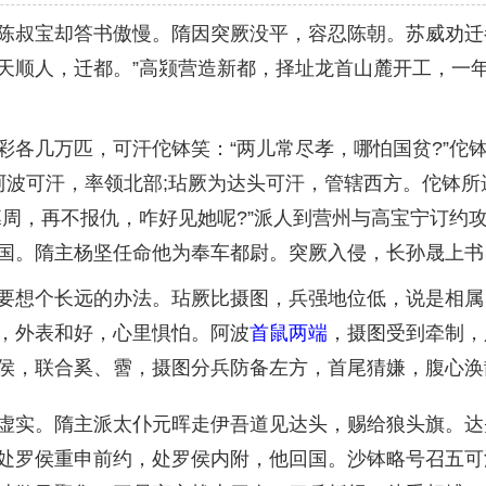
陈叔宝却答书傲慢。隋因突厥没平，容忍陈朝。苏威劝迁
天顺人，迁都。”高颎营造新都，择址龙首山麓开工，一
几万匹，可汗佗钵笑：“两儿常尽孝，哪怕国贫?”佗
为阿波可汗，率领北部;玷厥为达头可汗，管辖西方。佗钵
篡周，再不报仇，咋好见她呢?”派人到营州与高宝宁订约
国。隋主杨坚任命他为奉车都尉。突厥入侵，长孙晟上书
想个长远的办法。玷厥比摄图，兵强地位低，说是相属
，外表和好，心里惧怕。阿波
首鼠两端
，摄图受到牵制，
侯，联合奚、霫，摄图分兵防备左方，首尾猜嫌，腹心涣
实。隋主派太仆元晖走伊吾道见达头，赐给狼头旗。达
处罗侯重申前约，处罗侯内附，他回国。沙钵略号召五可