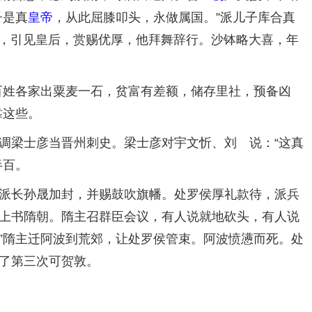
子是真
皇帝
，从此屈膝叩头，永做属国。”派儿子库合真
宴，引见皇后，赏赐优厚，他拜舞辞行。沙钵略大喜，年
姓各家出粟麦一石，贫富有差额，储存里社，预备凶
靠这些。
梁士彦当晋州刺史。梁士彦对宇文忻、刘 说：“这真
半百。
派长孙晟加封，并赐鼓吹旗幡。处罗侯厚礼款待，派兵
上书隋朝。隋主召群臣会议，有人说就地砍头，有人说
。”隋主迁阿波到荒郊，让处罗侯管束。阿波愤懑而死。处
了第三次可贺敦。