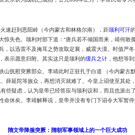
火速赶到恶阳岭（今内蒙古和林格尔南），距
颉利可汗
大惊失色。颉利对部下道：“唐兵若不倾国而来，靖何敢孤
兵，以迅雷不及掩耳之势攻取定襄，威震大漠。时值严冬
，表示愿意归附。其实这只是颉利的
缓兵之计
，他想等到
山抚慰突厥部众。李靖此时正驻扎于白道 （今内蒙古默
纥、薛延陀等族众，再想消灭就难了。今皇上诏使至其处
此有些疑虑，认为皇帝已经答应与颉利议和，而且也派出
性命休矣。李靖解释说，皇帝并没有专门下诏令大军暂停
隋文帝降服突厥：隋朝军事领域上的一个巨大成功