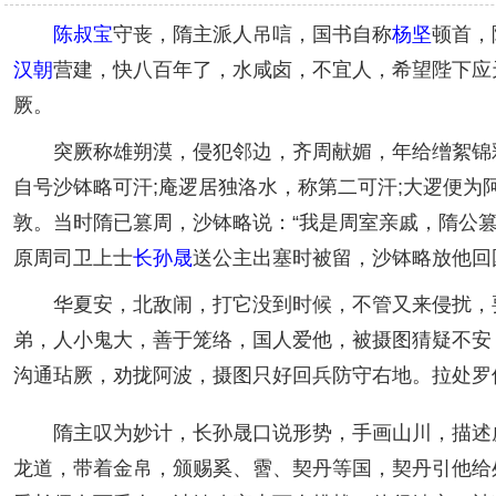
陈叔宝
守丧，隋主派人吊唁，国书自称
杨坚
顿首，
汉朝
营建，快八百年了，水咸卤，不宜人，希望陛下应
厥。
突厥称雄朔漠，侵犯邻边，齐周献媚，年给缯絮锦彩各
自号沙钵略可汗;庵逻居独洛水，称第二可汗;大逻便
敦。当时隋已篡周，沙钵略说：“我是周室亲戚，隋公
原周司卫上士
长孙晟
送公主出塞时被留，沙钵略放他回
华夏安，北敌闹，打它没到时候，不管又来侵扰，要
弟，人小鬼大，善于笼络，国人爱他，被摄图猜疑不安
沟通玷厥，劝拢阿波，摄图只好回兵防守右地。拉处罗
隋主叹为妙计，长孙晟口说形势，手画山川，描述虚
龙道，带着金帛，颁赐奚、霫、契丹等国，契丹引他给