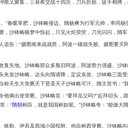
冲散又聚集，三昼夜交战十四次，刀兵折损，徒手相搏，
”春暖草肥，沙钵略侵边。隋杨爽为行军元帅，率同杨
袭，沙钵略睡梦中惊起，只见火炬荧荧，刀光闪闪，隋军
告：“摄图南来战就胜，阿波一碰就失败。摄图要灭阿
复失地。沙钵略部众多叛归阿波，阿波势力强盛。沙钵
头夹攻沙钵略。达头向隋请降，定议东攻。沙钵略三面受
自称天生大突厥天下贤圣天子沙钵略可汗。隋主答书：“
俩出使突厥。沙钵略笑：“要拜岳父吗?”起拜叩头，
答：“
隋朝
称臣，就是我国称奴呢。”沙钵略夸：“能做大
铁勒、伊吾及西域小国投附。他自称西突厥。沙钵略向