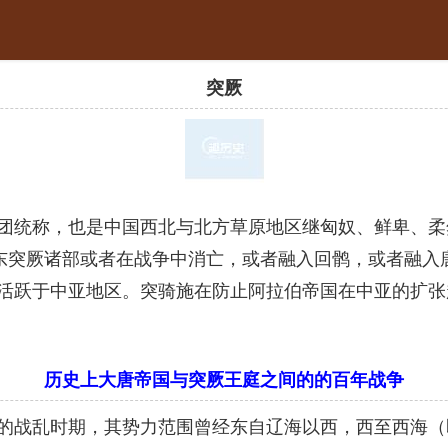
突厥
称，也是中国西北与北方草原地区继匈奴、鲜卑、柔然
，东突厥诸部或者在战争中消亡，或者融入回鹘，或者融入
活跃于中亚地区。突骑施在防止阿拉伯帝国在中亚的扩张
历史上大唐帝国与突厥王庭之间的的百年战争
的战乱时期，其势力范围曾经东自辽海以西，西至西海（