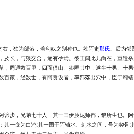
之右，独为部落，盖匈奴之别种也。姓阿史
那氏
。后为邻
，及长，与狼交合，遂有孕焉。彼王闻此儿尚在，重遣杀
草，周迥数百里，四面俱山。狼匿其中，遂生十男。十男
数百家，经数世，有阿贤设者，率部落出穴中，臣于蠕蠕
谤步，兄弟七十人，其一曰伊质泥师都，狼所生也。阿
：其一变为白鸿;其一国于阿辅水、剑水之间，号为契骨;