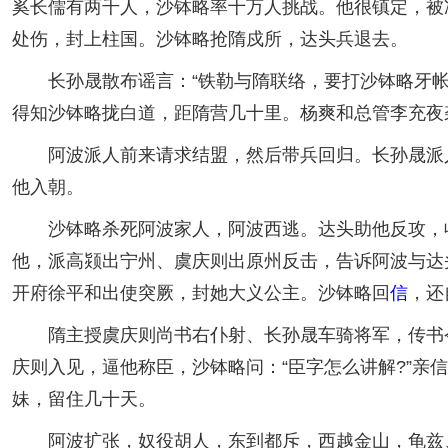
奚长儒有两千人，沙钵略率十万人挑战。他很镇定，被
处伤，封上柱国。沙钵略抢隋戍所，达头兵退去。
长孙晟散布谣言：“铁勒与隋联络，要打沙钵略牙帐。
得知沙钵略拢白道，距隋营几十里。杨爽和总管李充夜
阿波派人前来请求结盟，然后带兵回归。长孙晟派人追
他入朝。
沙钵略杀死阿波家人，阿波西逃。达头助他反攻，收
他，派高颎出宁州、虞庆则出原州反击，告诉阿波与达
开府徐平和出使突厥，封她大义公主。沙钵略回
信
，还
隋主授虞庆则尚书右仆射、长孙晟车骑将军，传书令他
庆则入见，逼他称臣，沙钵略问：“臣字怎么讲解?”亲信
妹，留住几十天。
阿波扩张，奴役胡人，东到都斥，西越金山，龟兹、