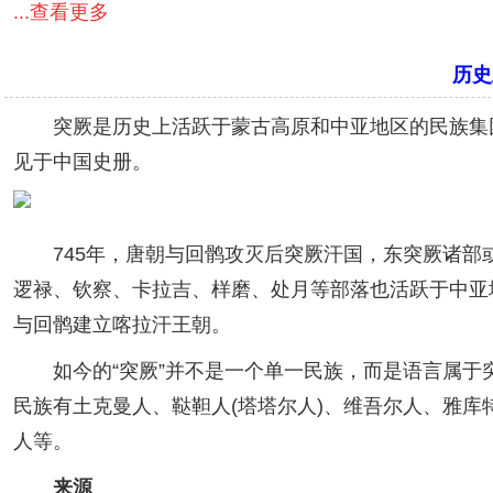
...查看更多
历史
突厥是历史上活跃于蒙古高原和中亚地区的民族集团统
见于中国史册。
745年，唐朝与回鹘攻灭后突厥汗国，东突厥诸部或
逻禄、钦察、卡拉吉、样磨、处月等部落也活跃于中亚
与回鹘建立喀拉汗王朝。
如今的“突厥”并不是一个单一民族，而是语言属于突
民族有土克曼人、鞑靼人(塔塔尔人)、维吾尔人、雅库
人等。
来源