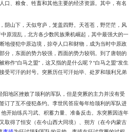
人口、粮食、牲畜和其他主要的经济资源。其中，有名
，阴山下，天似穹庐，笼盖四野。天苍苍，野茫茫，风
于中原混乱，北方各少数民族乘机崛起，其中最强大的一
断地侵犯中原边境，掠夺人口和财物，成为当时中原政
部分，东面的势力较强，西面的势力较弱。到了唐朝的
称作“白马之盟”，这又指的是什么呢？“白马之盟”发生
接受可汗的封号。突厥历任可汗始毕、处罗和颉利兄弟
泾阳地区挫败了颉利的军队，但是突厥的主力并没有受
签订了互不侵犯条约。李世民答应每年给颉利的军队进
，他开始练兵习武、积蓄力量、准备反击。东突厥因连年
又取得了恒安（在今山西大同境）、朔方（在今内蒙古
将
李靖
为征讨颉利军队的元帅。李靖在征讨突厥的过程