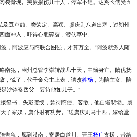
肉裂骨现。突厥损伤几千人，停军不追。达奚长儒受五
弘及豆卢勣、窦荣定、高颎、虞庆则八道出塞，过朔州
四面冲入，吓得心胆碎裂，潜伏草中。
波，阿波应与隋联合图强，才算万全。”阿波就派人随
略南犯，幽州总管李崇转战几十天，中箭身亡。隋优抚
敌，慌了，代千金公主上表，请改
姓杨
，为隋主女。隋
我是沙钵略岳父，要待他如儿子。”
跪接玺书，头戴玺绶，款待隋使。客散，他自惭悲恸。虞
隋天子家奴，虞仆射有功劳。”送虞庆则马十匹，嫁给堂
隋告急，愿到漠南，寄居白道川。晋王
杨广
支援，带给