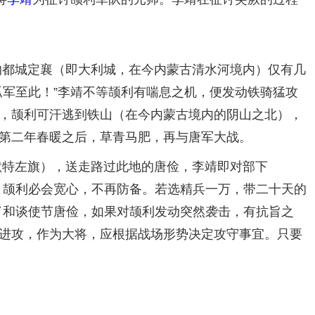
的都城定襄（即大利城，在今内蒙古清水河境内）仅有几
军至此！”李靖不等颉利有喘息之机，便发动铁骑猛攻
，颉利可汗逃到铁山（在今内蒙古境内的阴山之北），
第二年春暖之后，草青马肥，再与唐军大战。
特左旗），送走路过此地的唐俭，李靖即对部下
，颉利必会宽心，不再防备。若选精兵一万，带二十天的
了和谈使节唐俭，如果对颉利发动突然袭击，有抗旨之
进攻，作为大将，应根据战场形势决定攻守事宜。只要