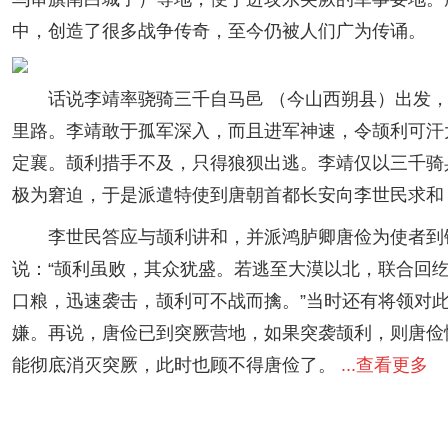
中，创造了很多战争传奇，至今仍被人们广为传诵。
话说李靖率骁骑三千自马邑 （今山西朔县）出发，
里路。李靖敢于孤军深入，而且进军神速，令颉利可汗
定襄。颉利措手不及，只得狼狈出逃。李靖仅以三千骑
极为窘迫，于是派遣特使到唐朝首都长安向李世民求和
李世民答应与颉利讲和，并派鸿胪卿唐俭为使者到铁
说：“颉利虽败，其众犹盛。若逃至大漠以北，联合回
口粮，迅速袭击，颉利可不战而擒。”当时还有将领对
嫌。再说，唐俭已到突厥营地，如果突袭颉利，则唐俭
能彻底消灭突厥，此时也顾不得唐俭了。
...查看更多