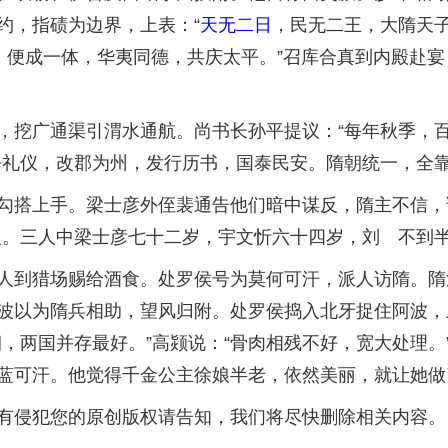
约，指碛为边界，上表：“
天无二日
，民无二王，大隋天
臣，便成一体，华夷同德，共庆太平。”召库合真到内殿赴
挖广通渠引渭水通航。尚书长孙平提议：“每年秋季，百
修礼仪，改郡为州，发行历书，国泰民安。隋朝统一，全
搭上手。梁士彦外侄裴通告他们暗中谋反，隋主不信，调
人。三人中梁士彦七十二岁，宇文忻六十四岁，刘 不到
到猎场赐给酒食。处罗侯号为莫何可汗，派人访隋。隋
波以为隋兵相助，望风归附。处罗侯捣入北牙捉住阿波，
，两国并存最好。”高颎说：“骨肉相残不好，宽大处理
蓝可汗。他觉得千金公主徐娘半老，依然美丽，就让她做
有侵犯您的原创版权请告知，我们将尽快删除相关内容。