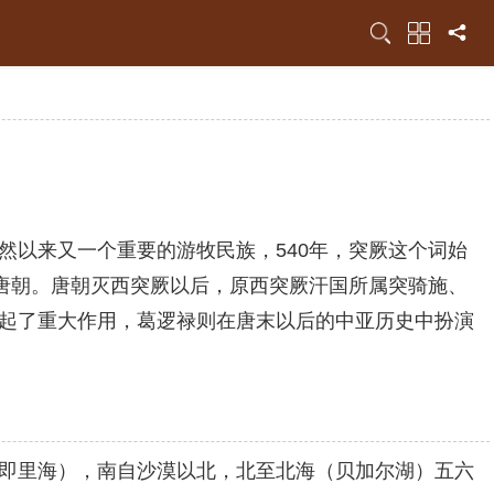
以来又一个重要的游牧民族，540年，突厥这个词始
唐朝。唐朝灭西突厥以后，原西突厥汗国所属突骑施、
起了重大作用，葛逻禄则在唐末以后的中亚历史中扮演
即里海），南自沙漠以北，北至北海（贝加尔湖）五六