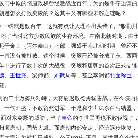
族与中原的隋唐政权曾经激战近百年，为的是争夺边疆的
朝是怎么打败突厥的？这其中又有哪些未解之谜呢？
一结就是数百年，这就有点让人理不出头绪了。“敕勒川
描述了当时北方少数民族的生存环境。在南北朝时期，由
起于金山（阿尔泰山）南部，强盛于南北朝时期，曾经不
一直没有被打败。这个时候，突厥已经被分成了东、西两
中进行了数十次的大战役。突厥和唐朝的首次正式交锋被
德
、
王世充
、梁师都、
刘武
周等，甚至李渊都
北面称臣
，
狂。
利的二十万骑兵对峙，大将尉迟敬德勇猛善战，在今陕西
、士气旺盛，不敢贸然进军，于是和李世民杀白马结盟，
。面对东突厥的威胁，当了
皇帝
的李世民再也不敢轻视了
归顺唐朝，国势大减。而唐朝内部安定，经济逐步恢复，
唐太宗认为战机已成熟，公元630年正月，李世民命令大