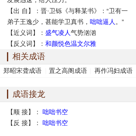
【出 自】：晋·卫铄《与释某书》：“卫有一
弟子王逸少，甚能学卫真书，
咄咄逼人
。”
【近义词】：
盛气凌人
气势汹汹
【反义词】：
和颜悦色
温文尔雅
相关成语
郑昭宋聋成语
置之高阁成语
再作冯妇成语
志盈心满成语
罪应万死成语
成语接龙
【顺 接】：
咄咄书空
【反 接】：
咄咄书空