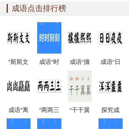
成语点击排行榜
“斯斯文
成语“时
成语“攘
成语“日
文”是成
时刻
攘熙
日夜
语吗？
刻”是什
熙”的用
夜”是什
成语“离
“两两三
“干干翼
探究成
是什么
么意
法、典
么意
离矗
三”是成
翼”是成
语“混混
意思？
思？出
故和出
思？