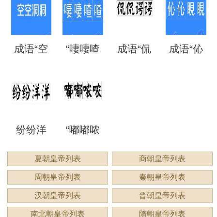
矗”怎么
语吗？
语吗？
噩噩”的
自哪
处
成语“空
“啛啛喳
成语“侃
成语“伈
读？用
是什么
是什么
含义与
里？
空洞
喳”是成
侃谔
伈睍
来形容
意思？
意思？
应用
洞”是什
语吗？
谔”是什
睍”怎么
什么？
纷纷洋
“嘟嘟哝
么意
是什么
么意
读？是
洋：描
哝”是成
夏朝皇帝列表
商朝皇帝列表
思？
意思？
思？用
什么意
周朝皇帝列表
秦朝皇帝列表
绘繁复
语吗？
来形容
思？
汉朝皇帝列表
晋朝皇帝列表
景象的
用来形
南北朝皇帝列表
隋朝皇帝列表