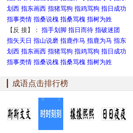
划西
指东画西
指猪骂狗
指鸡骂狗
指日成功
指事类情
指桑说槐
指桑骂槐
指树为姓
【反 接】：
指手划脚
指日而待
指破迷团
指矢天日
指山说磨
指鹿作马
指鹿为马
指东
划西
指东画西
指猪骂狗
指鸡骂狗
指日成功
指事类情
指桑说槐
指桑骂槐
指树为姓
成语点击排行榜