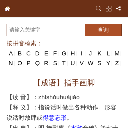
按拼音检索：
A
B
C
D
E
F
G
H
I
J
K
L
M
|
|
|
|
|
|
|
|
|
|
|
|
|
N
N
O
P
Q
R
S
T
U
V
W
S
Y
Z
|
|
|
|
|
|
|
|
|
|
|
|
|
|
【成语】指手画脚
【读 音】：zhǐshǒuhuàjiǎo
【释 义】：指说话时做出各种动作。形容
说话时放肆或
得意忘形
。
【出 自】：明·施耐庵《
水浒
全传》第七十