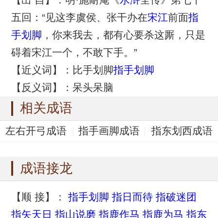
五回：“见这李虞侯、张干办在
宋江
前面
指
手划脚
，你来我去，都有心要杀这厮，只是
碍着宋江一个，不敢下手。”
【近义词】：比手划脚
指手划脚
【反义词】：呆头呆脑
相关成语
左右开弓成语
指手画脚成语
指东划西成语
指东画西成语
一坐一起成语
成语接龙
【顺 接】：
指手划脚
指日而待
指破迷团
指矢天日
指山说磨
指鹿作马
指鹿为马
指东