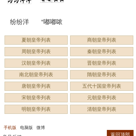
洞”是什
语吗？
谔”是什
睍”怎么
什么？
纷纷洋
“嘟嘟哝
么意
是什么
么意
读？是
洋：描
哝”是成
夏朝皇帝列表
商朝皇帝列表
思？
意思？
思？用
什么意
周朝皇帝列表
秦朝皇帝列表
绘繁复
语吗？
来形容
思？
汉朝皇帝列表
晋朝皇帝列表
景象的
用来形
南北朝皇帝列表
隋朝皇帝列表
什么？
唐朝皇帝列表
五代十国皇帝列表
生动成
容什
宋朝皇帝列表
元朝皇帝列表
语
么？
明朝皇帝列表
清朝皇帝列表
手机版
电脑版
微博
返回顶部