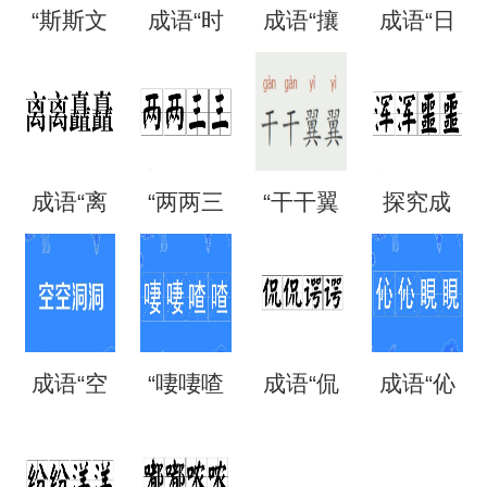
“斯斯文
成语“时
成语“攘
成语“日
文”是成
时刻
攘熙
日夜
语吗？
刻”是什
熙”的用
夜”是什
成语“离
“两两三
“干干翼
探究成
是什么
么意
法、典
么意
离矗
三”是成
翼”是成
语“混混
意思？
思？出
故和出
思？
矗”怎么
语吗？
语吗？
噩噩”的
自哪
处
成语“空
“啛啛喳
成语“侃
成语“伈
读？用
是什么
是什么
含义与
里？
空洞
喳”是成
侃谔
伈睍
来形容
意思？
意思？
应用