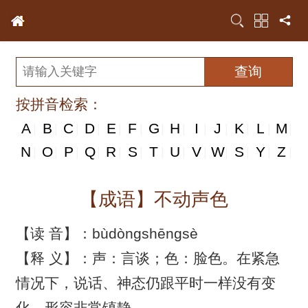
按拼音检索：
A
B
C
D
E
F
G
H
I
J
K
L
M
|
|
|
|
|
|
|
|
|
|
|
|
|
N
N
O
P
Q
R
S
T
U
V
W
S
Y
Z
|
|
|
|
|
|
|
|
|
|
|
|
|
|
【成语】不动声色
【读 音】：bùdòngshēngsè
【释 义】：声：言谈；色：脸色。在紧急
情况下，说话、神态仍跟平时一样没有变
化。形容非常镇静。