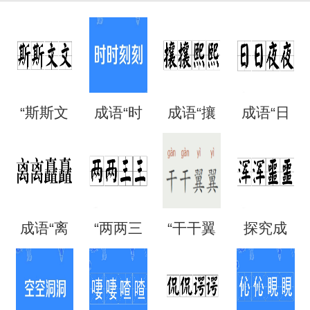
“斯斯文
成语“时
成语“攘
成语“日
文”是成
时刻
攘熙
日夜
语吗？
刻”是什
熙”的用
夜”是什
成语“离
“两两三
“干干翼
探究成
是什么
么意
法、典
么意
离矗
三”是成
翼”是成
语“混混
意思？
思？出
故和出
思？
矗”怎么
语吗？
语吗？
噩噩”的