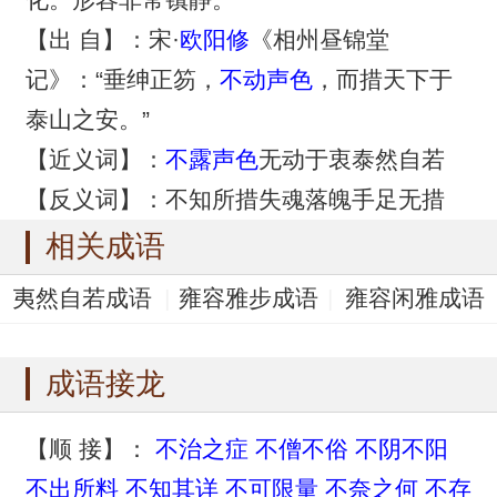
【出 自】：宋·
欧阳修
《相州昼锦堂
记》：“垂绅正笏，
不动声色
，而措天下于
泰山之安。”
【近义词】：
不露声色
无动于衷泰然自若
【反义词】：不知所措失魂落魄手足无措
相关成语
夷然自若成语
雍容雅步成语
雍容闲雅成语
音容笑貌成语
雍容大雅成语
成语接龙
【顺 接】：
不治之症
不僧不俗
不阴不阳
不出所料
不知其详
不可限量
不奈之何
不存