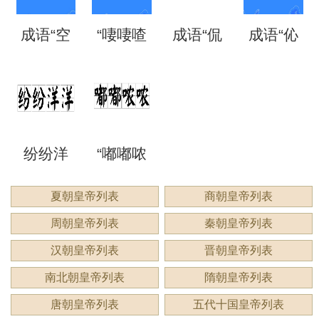
自哪
处
成语“空
“啛啛喳
成语“侃
成语“伈
读？用
是什么
是什么
含义与
里？
空洞
喳”是成
侃谔
伈睍
来形容
意思？
意思？
应用
洞”是什
语吗？
谔”是什
睍”怎么
什么？
纷纷洋
“嘟嘟哝
么意
是什么
么意
读？是
洋：描
哝”是成
夏朝皇帝列表
商朝皇帝列表
思？
意思？
思？用
什么意
周朝皇帝列表
秦朝皇帝列表
绘繁复
语吗？
来形容
思？
汉朝皇帝列表
晋朝皇帝列表
景象的
用来形
南北朝皇帝列表
隋朝皇帝列表
什么？
唐朝皇帝列表
五代十国皇帝列表
生动成
容什