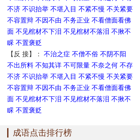
不济
不识抬举
不堪入目
不紧不慢
不关紧要
不容置辩
不因不由
不务正业
不看僧面看佛
面
不见棺材不下泪
不见棺材不落泪
不揪不
睬
不置褒贬
【反 接】：
不治之症
不僧不俗
不阴不阳
不出所料
不知其详
不可限量
不奈之何
不存
不济
不识抬举
不堪入目
不紧不慢
不关紧要
不容置辩
不因不由
不务正业
不看僧面看佛
面
不见棺材不下泪
不见棺材不落泪
不揪不
睬
不置褒贬
成语点击排行榜