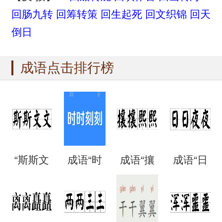
回肠九转
回筹转策
回生起死
回文织锦
回天
倒日
成语点击排行榜
“斯斯文
成语“时
成语“攘
成语“日
文”是成
时刻
攘熙
日夜
语吗？
刻”是什
熙”的用
夜”是什