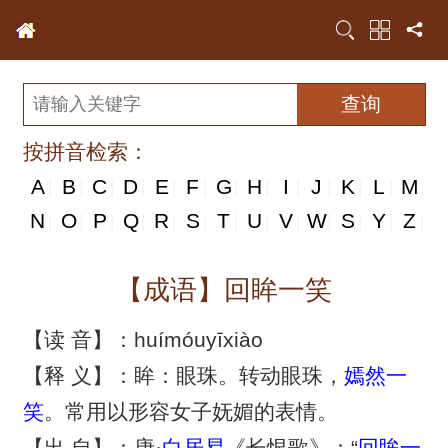
按拼音检索：
A
B
C
D
E
F
G
H
I
J
K
L
M
|
|
|
|
|
|
|
|
|
|
|
|
|
N
N
O
P
Q
R
S
T
U
V
W
S
Y
Z
|
|
|
|
|
|
|
|
|
|
|
|
|
|
【成语】回眸一笑
【读 音】：huímóuyīxiào
【释 义】：眸：眼珠。转动眼珠，
嫣然一
笑
。常用以形容女子妩媚的表情。
【出 自】：唐·
白居易
《长恨歌》：“
回眸一