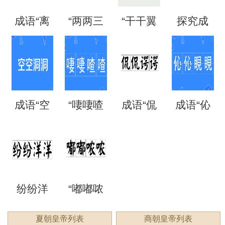
成语“离
“两两三
“干干翼
探究成
是什么
么意
法、典
么意
离矗
三”是成
翼”是成
语“混混
意思？
思？出
故和出
思？
矗”怎么
语吗？
语吗？
噩噩”的
自哪
处
成语“空
“啛啛喳
成语“侃
成语“伈
读？用
是什么
是什么
含义与
里？
空洞
喳”是成
侃谔
伈睍
来形容
意思？
意思？
应用
洞”是什
语吗？
谔”是什
睍”怎么
什么？
纷纷洋
“嘟嘟哝
么意
是什么
么意
读？是
洋：描
哝”是成
夏朝皇帝列表
商朝皇帝列表
思？
意思？
思？用
什么意