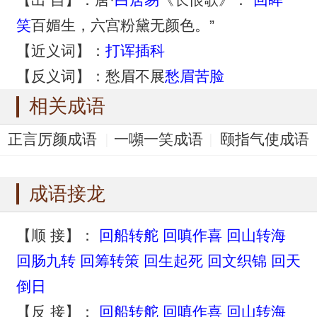
笑
百媚生，六宫粉黛无颜色。”
【近义词】：
打诨插科
【反义词】：愁眉不展
愁眉苦脸
相关成语
正言厉颜成语
一嚬一笑成语
颐指气使成语
一笑一颦成语
摇头叹息成语
成语接龙
【顺 接】：
回船转舵
回嗔作喜
回山转海
回肠九转
回筹转策
回生起死
回文织锦
回天
倒日
【反 接】：
回船转舵
回嗔作喜
回山转海