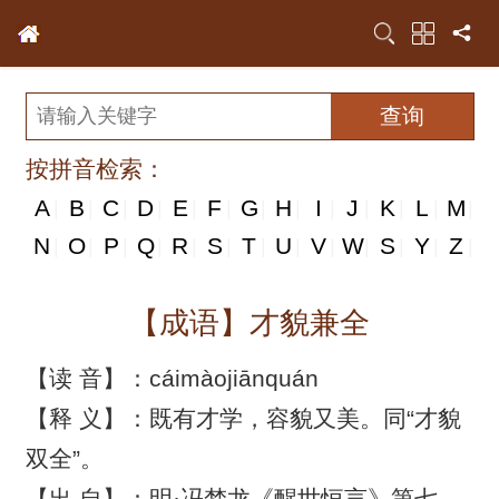
按拼音检索：
A
B
C
D
E
F
G
H
I
J
K
L
M
|
|
|
|
|
|
|
|
|
|
|
|
|
N
N
O
P
Q
R
S
T
U
V
W
S
Y
Z
|
|
|
|
|
|
|
|
|
|
|
|
|
|
【成语】才貌兼全
【读 音】：cáimàojiānquán
【释 义】：既有才学，容貌又美。同“才貌
双全”。
【出 自】：明·冯梦龙《醒世恒言》第七