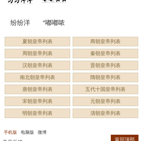
洞”是什
语吗？
谔”是什
睍”怎么
什么？
纷纷洋
“嘟嘟哝
么意
是什么
么意
读？是
洋：描
哝”是成
夏朝皇帝列表
商朝皇帝列表
思？
意思？
思？用
什么意
周朝皇帝列表
秦朝皇帝列表
绘繁复
语吗？
来形容
思？
汉朝皇帝列表
晋朝皇帝列表
景象的
用来形
南北朝皇帝列表
隋朝皇帝列表
什么？
唐朝皇帝列表
五代十国皇帝列表
生动成
容什
宋朝皇帝列表
元朝皇帝列表
语
么？
明朝皇帝列表
清朝皇帝列表
手机版
电脑版
微博
返回顶部