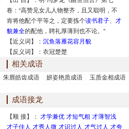
卷：“高赞见女儿人物整齐，且又聪明，不
肯将他配个平等之，定要拣个
读书君子
、
才
貌兼全
的配他，聘礼厚薄到也不论。”
【近义词】：
沉鱼落雁
花容月貌
【反义词】：衣冠楚楚
相关成语
朱唇皓齿成语
妍姿艳质成语
玉质金相成语
仪态万千成语
仪态万方成语
成语接龙
【顺 接】：
才学兼优
才短气粗
才薄智浅
才子佳人
才秀人微
才识过人
才气过人
才夸