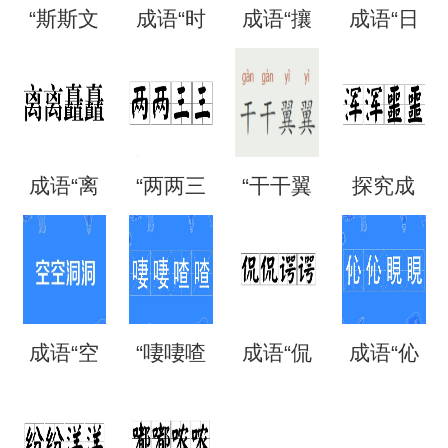
“斯斯文
成语“时
成语“攘
成语“日
文”是成
时刻
攘熙
日夜
语吗？
刻”是什
熙”的用
夜”是什
成语“离
“两两三
“干干翼
探究成
是什么
么意
法、典
么意
离矗
三”是成
翼”是成
语“混混
意思？
思？出
故和出
思？
矗”怎么
语吗？
语吗？
噩噩”的
自哪
处
成语“空
“啛啛喳
成语“侃
成语“伈
读？用
是什么
是什么
含义与
里？
空洞
喳”是成
侃谔
伈睍
来形容
意思？
意思？
应用