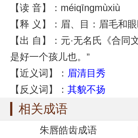
【读 音】：méiqīngmùxiù
【释 义】：眉、目：眉毛和
【出 自】：元·无名氏《合同
是好一个孩儿也。”
【近义词】：
眉清目秀
【反义词】：
其貌不扬
相关成语
朱唇皓齿成语