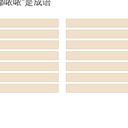
嘟哝哝”是成语
用来形容什么？