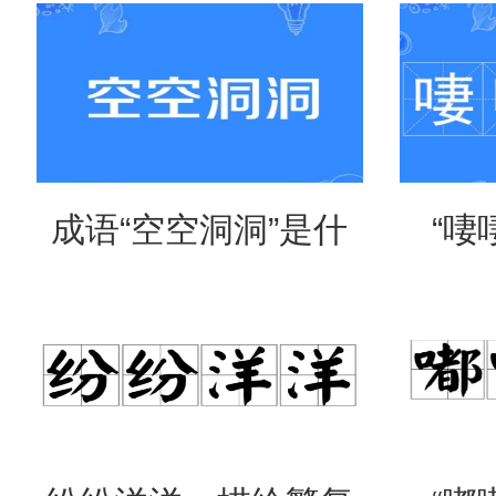
读？用来形容什么？
吗？
成语“空空洞洞”是什
“啛
么意思？
吗？