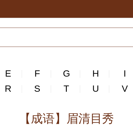
E
F
G
H
I
|
|
|
|
R
S
T
U
V
|
|
|
|
【成语】眉清目秀