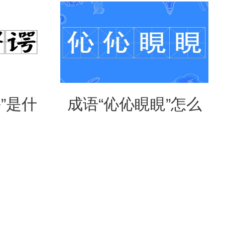
意思？
噩”的含义与应用
”是什
成语“伈伈睍睍”怎么
形容什
读？是什么意思？