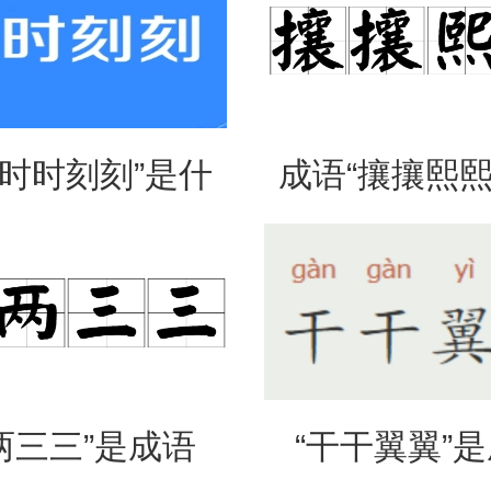
“时时刻刻”是什
成语“攘攘熙熙
思？出自哪里？
法、典故和
两三三”是成语
“干干翼翼”