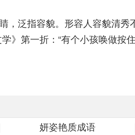
眼睛，泛指容貌。形容人容貌清秀
文学》第一折：“有个小孩唤做按
妍姿艳质成语