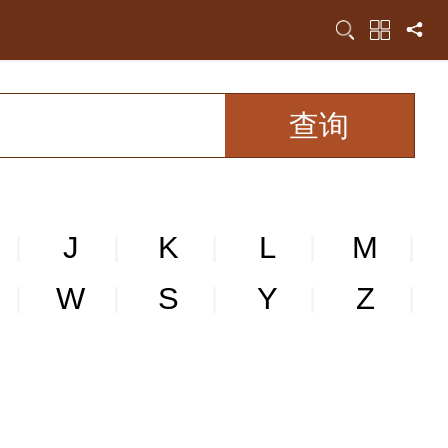
J
K
L
M
|
|
|
|
|
W
S
Y
Z
|
|
|
|
|