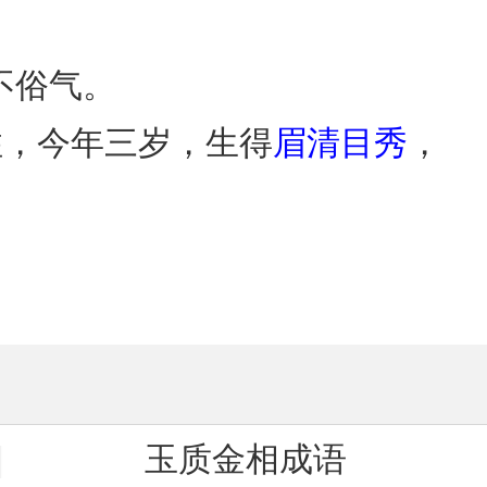
不俗气。
住，今年三岁，生得
眉清目秀
，
玉质金相成语