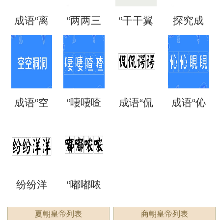
成语“离
“两两三
“干干翼
探究成
是什么
么意
法、典
么意
离矗
三”是成
翼”是成
语“混混
意思？
思？出
故和出
思？
矗”怎么
语吗？
语吗？
噩噩”的
自哪
处
成语“空
“啛啛喳
成语“侃
成语“伈
读？用
是什么
是什么
含义与
里？
空洞
喳”是成
侃谔
伈睍
来形容
意思？
意思？
应用
洞”是什
语吗？
谔”是什
睍”怎么
什么？
纷纷洋
“嘟嘟哝
么意
是什么
么意
读？是
洋：描
哝”是成
夏朝皇帝列表
商朝皇帝列表
思？
意思？
思？用
什么意