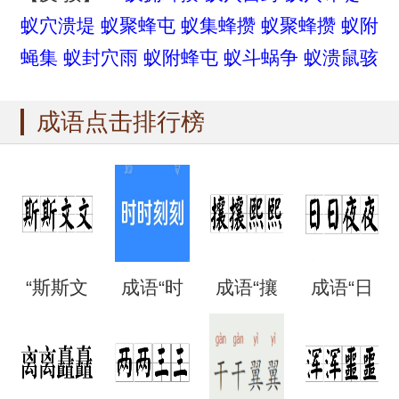
蚁穴溃堤
蚁聚蜂屯
蚁集蜂攒
蚁聚蜂攒
蚁附
蝇集
蚁封穴雨
蚁附蜂屯
蚁斗蜗争
蚁溃鼠骇
成语点击排行榜
“斯斯文
成语“时
成语“攘
成语“日
文”是成
时刻
攘熙
日夜
语吗？
刻”是什
熙”的用
夜”是什