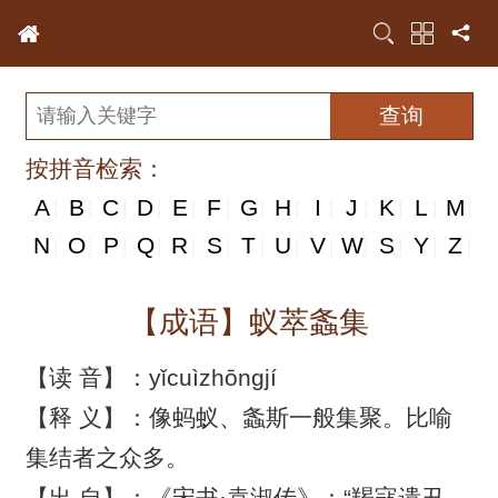
按拼音检索：
A
B
C
D
E
F
G
H
I
J
K
L
M
|
|
|
|
|
|
|
|
|
|
|
|
|
N
N
O
P
Q
R
S
T
U
V
W
S
Y
Z
|
|
|
|
|
|
|
|
|
|
|
|
|
|
【成语】蚁萃螽集
【读 音】：yǐcuìzhōngjí
【释 义】：像蚂蚁、螽斯一般集聚。比喻
集结者之众多。
【出 自】：《宋书·袁淑传》：“羯寇遗丑，