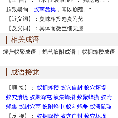
趋致畿甸，
蚁萃螽集
，闻以崩殪。”
【近义词】：臭味相投趋炎附势
【反义词】：具体而微巨细无遗
相关成语
蝇营蚁聚成语
蝇营蚁附成语
蚁拥蜂攒成语
蚁穴自封成语
蚁穴坏堤成语
成语接龙
【顺 接】：
蚁拥蜂攒
蚁穴自封
蚁穴坏堤
蚁穴溃堤
蚁聚蜂屯
蚁集蜂攒
蚁聚蜂攒
蚁附
蝇集
蚁封穴雨
蚁附蜂屯
蚁斗蜗争
蚁溃鼠骇
【反 接】：
蚁拥蜂攒
蚁穴自封
蚁穴坏堤