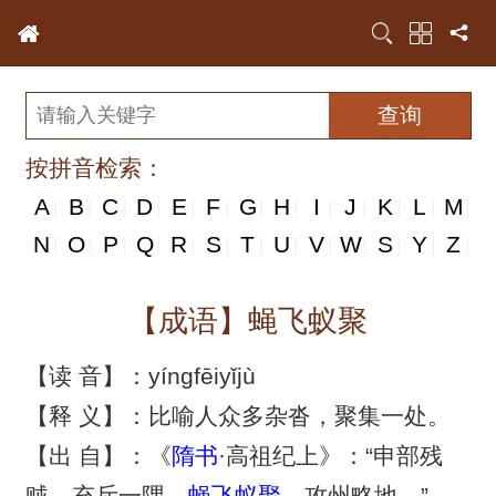
按拼音检索：
A
B
C
D
E
F
G
H
I
J
K
L
M
|
|
|
|
|
|
|
|
|
|
|
|
|
N
N
O
P
Q
R
S
T
U
V
W
S
Y
Z
|
|
|
|
|
|
|
|
|
|
|
|
|
|
【成语】蝇飞蚁聚
【读 音】：yíngfēiyǐjù
【释 义】：比喻人众多杂沓，聚集一处。
【出 自】：《
隋书
·高祖纪上》：“申部残
贼，充斥一隅，
蝇飞蚁聚
，攻州略地。”