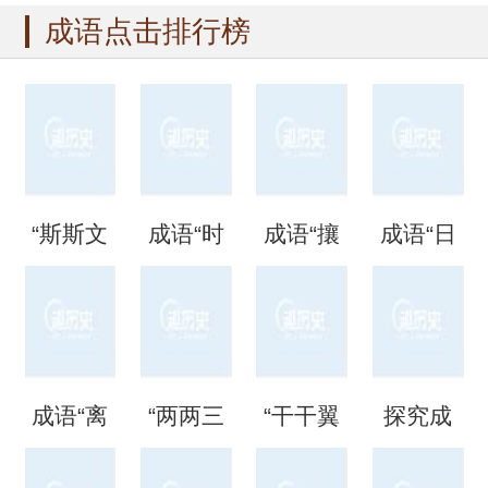
成语点击排行榜
“斯斯文
成语“时
成语“攘
成语“日
文”是成
时刻
攘熙
日夜
语吗？
刻”是什
熙”的用
夜”是什
成语“离
“两两三
“干干翼
探究成
是什么
么意
法、典
么意
离矗
三”是成
翼”是成
语“混混
意思？
思？出
故和出
思？