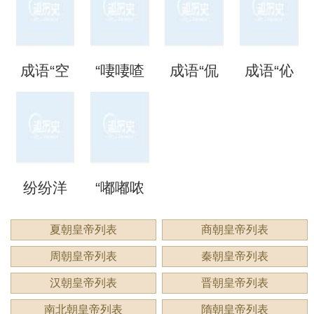
矗”怎么
语吗？
语吗？
噩噩”的
自哪
处
成语“空
“啛啛喳
成语“侃
成语“伈
读？用
是什么
是什么
含义与
里？
空洞
喳”是成
侃谔
伈睍
来形容
意思？
意思？
应用
洞”是什
语吗？
谔”是什
睍”怎么
什么？
纷纷洋
“嘟嘟哝
么意
是什么
么意
读？是
洋：描
哝”是成
夏朝皇帝列表
商朝皇帝列表
思？
意思？
思？用
什么意
周朝皇帝列表
秦朝皇帝列表
绘繁复
语吗？
来形容
思？
汉朝皇帝列表
晋朝皇帝列表
景象的
用来形
南北朝皇帝列表
隋朝皇帝列表