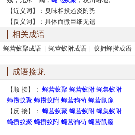
【近义词】：臭味相投趋炎附势
【反义词】：具体而微巨细无遗
相关成语
蝇营蚁聚成语
蝇营蚁附成语
蚁拥蜂攒成语
蚁穴自封成语
蚁穴坏堤成语
成语接龙
【顺 接】：
蝇营蚁聚
蝇营蚁附
蝇集蚁附
蝇攒蚁聚
蝇攒蚁附
蝇营狗苟
蝇营鼠窥
【反 接】：
蝇营蚁聚
蝇营蚁附
蝇集蚁附
蝇攒蚁聚
蝇攒蚁附
蝇营狗苟
蝇营鼠窥