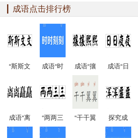
成语点击排行榜
“斯斯文
成语“时
成语“攘
成语“日
文”是成
时刻
攘熙
日夜
语吗？
刻”是什
熙”的用
夜”是什
成语“离
“两两三
“干干翼
探究成
是什么
么意
法、典
么意
离矗
三”是成
翼”是成
语“混混
意思？
思？出
故和出
思？