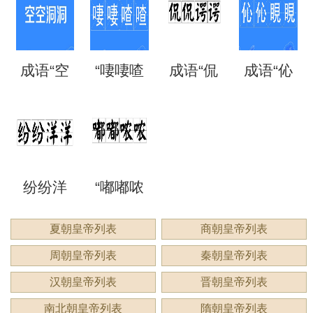
矗”怎么
语吗？
语吗？
噩噩”的
自哪
处
成语“空
“啛啛喳
成语“侃
成语“伈
读？用
是什么
是什么
含义与
里？
空洞
喳”是成
侃谔
伈睍
来形容
意思？
意思？
应用
洞”是什
语吗？
谔”是什
睍”怎么
什么？
纷纷洋
“嘟嘟哝
么意
是什么
么意
读？是
洋：描
哝”是成
夏朝皇帝列表
商朝皇帝列表
思？
意思？
思？用
什么意
周朝皇帝列表
秦朝皇帝列表
绘繁复
语吗？
来形容
思？
汉朝皇帝列表
晋朝皇帝列表
景象的
用来形
南北朝皇帝列表
隋朝皇帝列表