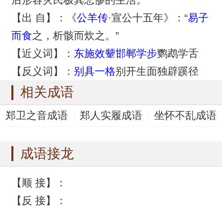
【出 自】：《
公羊传
·宣公十五年》：“
易子
而食
之，析骸而炊之。”
【近义词】：
东施效颦
邯郸学步
鹦鹉学舌
【反义词】：
别具一格
别开生面独辟蹊径
相关成语
郑卫之音成语
郑人实履成语
坐怀不乱成语
易子而食成语
研桑心计成语
成语接龙
【顺 接】：
【反 接】：