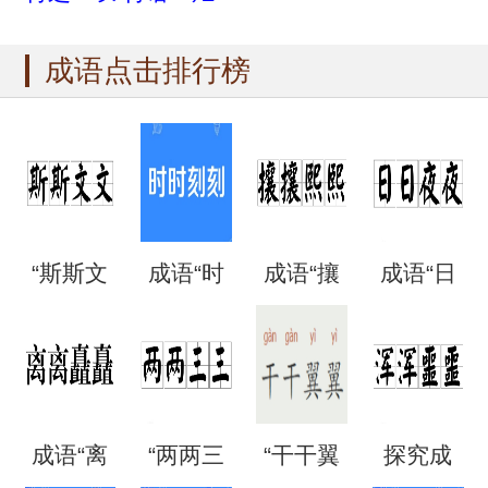
成语点击排行榜
“斯斯文
成语“时
成语“攘
成语“日
文”是成
时刻
攘熙
日夜
语吗？
刻”是什
熙”的用
夜”是什
成语“离
“两两三
“干干翼
探究成
是什么
么意
法、典
么意