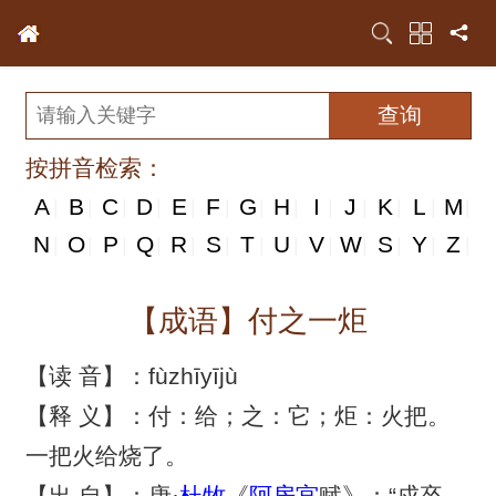
按拼音检索：
A
B
C
D
E
F
G
H
I
J
K
L
M
|
|
|
|
|
|
|
|
|
|
|
|
|
N
N
O
P
Q
R
S
T
U
V
W
S
Y
Z
|
|
|
|
|
|
|
|
|
|
|
|
|
|
【成语】付之一炬
【读 音】：fùzhīyījù
【释 义】：付：给；之：它；炬：火把。
一把火给烧了。
【出 自】：唐·
杜牧
《
阿房宫
赋》：“戍卒