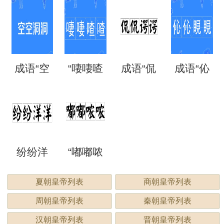
离矗
三”是成
翼”是成
语“混混
意思？
思？出
故和出
思？
矗”怎么
语吗？
语吗？
噩噩”的
自哪
处
成语“空
“啛啛喳
成语“侃
成语“伈
读？用
是什么
是什么
含义与
里？
空洞
喳”是成
侃谔
伈睍
来形容
意思？
意思？
应用
洞”是什
语吗？
谔”是什
睍”怎么
什么？
纷纷洋
“嘟嘟哝
么意
是什么
么意
读？是
洋：描
哝”是成
夏朝皇帝列表
商朝皇帝列表
思？
意思？
思？用
什么意
周朝皇帝列表
秦朝皇帝列表
绘繁复
语吗？
来形容
思？
汉朝皇帝列表
晋朝皇帝列表