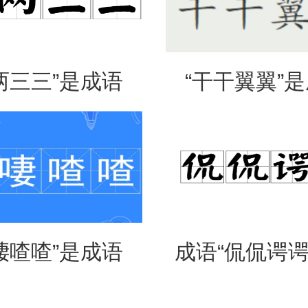
两三三”是成语
“干干翼翼”
是什么意思？
吗？是什么
啛喳喳”是成语
成语“侃侃谔谔