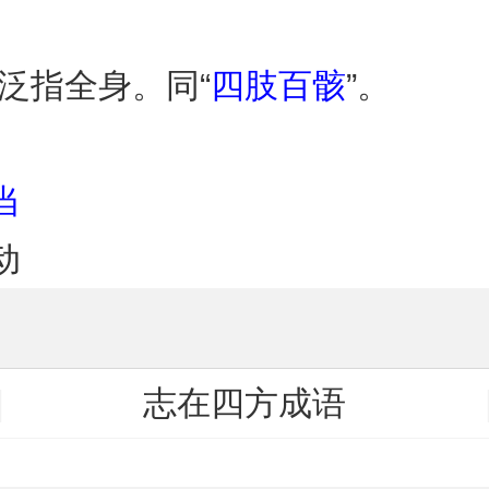
泛指全身。同“
四肢百骸
”。
当
动
志在四方成语