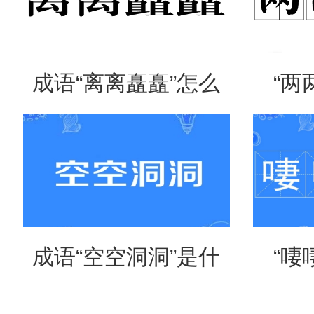
成语“离离矗矗”怎么
“两
读？用来形容什么？
吗？
成语“空空洞洞”是什
“啛