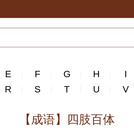
E
F
G
H
I
|
|
|
|
R
S
T
U
V
|
|
|
|
【成语】四肢百体