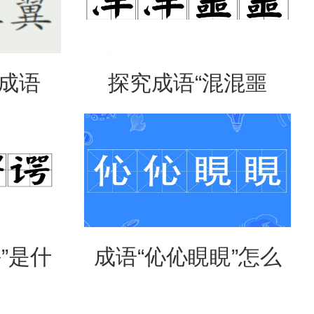
是成语
探究成语“混混噩
意思？
噩”的含义与应用
”是什
成语“伈伈睍睍”怎么