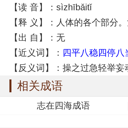
【读 音】：sìzhībǎitǐ
【释 义】：人体的各个部分。
【出 自】：无
【近义词】：
四平八稳
四停八
【反义词】：操之过急轻举妄
相关成语
志在四海成语
遮三瞒四成语
张三李四成语