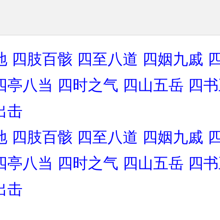
地
四肢百骸
四至八道
四姻九戚
四亭八当
四时之气
四山五岳
四书
出击
地
四肢百骸
四至八道
四姻九戚
四亭八当
四时之气
四山五岳
四书
出击