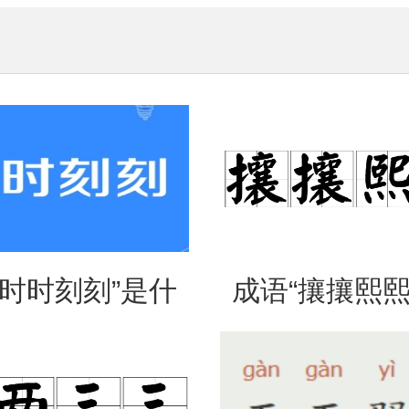
“时时刻刻”是什
成语“攘攘熙熙
思？出自哪里？
法、典故和