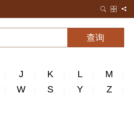
J
K
L
M
|
|
|
|
|
W
S
Y
Z
|
|
|
|
|