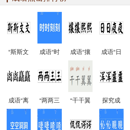
“斯斯文
成语“时
成语“攘
成语“日
文”是成
时刻
攘熙
日夜
语吗？
刻”是什
熙”的用
夜”是什
成语“离
“两两三
“干干翼
探究成
是什么
么意
法、典
么意
离矗
三”是成
翼”是成
语“混混
意思？
思？出
故和出
思？