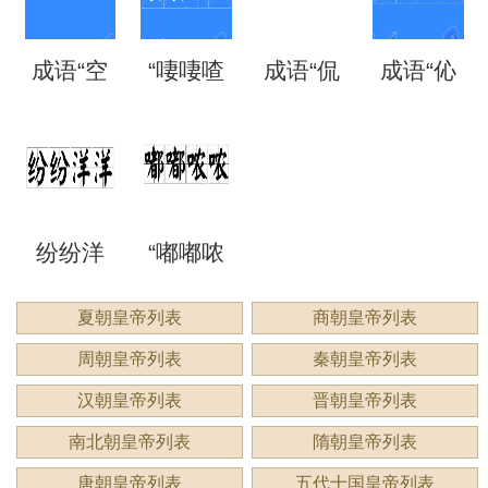
矗”怎么
语吗？
语吗？
噩噩”的
自哪
处
成语“空
“啛啛喳
成语“侃
成语“伈
读？用
是什么
是什么
含义与
里？
空洞
喳”是成
侃谔
伈睍
来形容
意思？
意思？
应用
洞”是什
语吗？
谔”是什
睍”怎么
什么？
纷纷洋
“嘟嘟哝
么意
是什么
么意
读？是
洋：描
哝”是成
夏朝皇帝列表
商朝皇帝列表
思？
意思？
思？用
什么意
周朝皇帝列表
秦朝皇帝列表
绘繁复
语吗？
来形容
思？
汉朝皇帝列表
晋朝皇帝列表
景象的
用来形
南北朝皇帝列表
隋朝皇帝列表
什么？
唐朝皇帝列表
五代十国皇帝列表