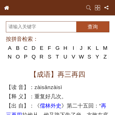
按拼音检索：
A
B
C
D
E
F
G
H
I
J
K
L
M
|
|
|
|
|
|
|
|
|
|
|
|
|
N
N
O
P
Q
R
S
T
U
V
W
S
Y
Z
|
|
|
|
|
|
|
|
|
|
|
|
|
|
【成语】再三再四
【读 音】：zàisānzàisì
【释 义】：重复好几次。
【出 自】：《
儒林外史
》第二十五回：“
再
三再四
拉他丛，他又跪下告了坐，方敢在底