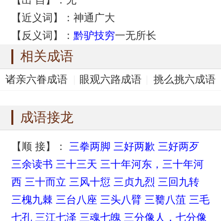
【近义词】：神通广大
【反义词】：
黔驴技穷
一无所长
相关成语
诸亲六眷成语
眼观六路成语
挑么挑六成语
三灾六难成语
三头六证成语
成语接龙
【顺 接】：
三拳两脚
三好两歉
三好两歹
三余读书
三十三天
三十年河东，三十年河
西
三十而立
三风十愆
三贞九烈
三回九转
三槐九棘
三台八座
三头八臂
三臡八菹
三毛
七孔
三江七泽
三魂七魄
三分像人，七分像