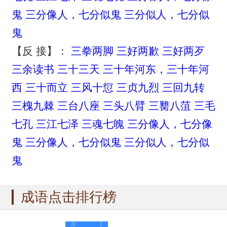
鬼
三分像人，七分似鬼
三分似人，七分似
鬼
【反 接】：
三拳两脚
三好两歉
三好两歹
三余读书
三十三天
三十年河东，三十年河
西
三十而立
三风十愆
三贞九烈
三回九转
三槐九棘
三台八座
三头八臂
三臡八菹
三毛
七孔
三江七泽
三魂七魄
三分像人，七分像
鬼
三分像人，七分似鬼
三分似人，七分似
鬼
成语点击排行榜