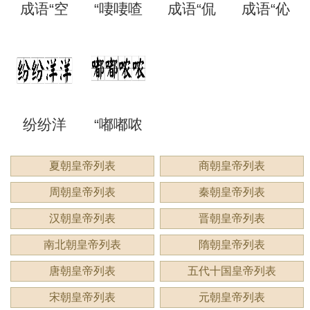
成语“空
“啛啛喳
成语“侃
成语“伈
读？用
是什么
是什么
含义与
里？
空洞
喳”是成
侃谔
伈睍
来形容
意思？
意思？
应用
洞”是什
语吗？
谔”是什
睍”怎么
什么？
纷纷洋
“嘟嘟哝
么意
是什么
么意
读？是
洋：描
哝”是成
夏朝皇帝列表
商朝皇帝列表
思？
意思？
思？用
什么意
周朝皇帝列表
秦朝皇帝列表
绘繁复
语吗？
来形容
思？
汉朝皇帝列表
晋朝皇帝列表
景象的
用来形
南北朝皇帝列表
隋朝皇帝列表
什么？
唐朝皇帝列表
五代十国皇帝列表
生动成
容什
宋朝皇帝列表
元朝皇帝列表