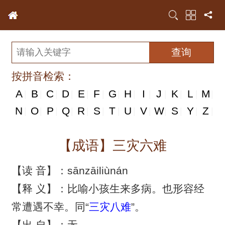
按拼音检索：
A
B
C
D
E
F
G
H
I
J
K
L
M
|
|
|
|
|
|
|
|
|
|
|
|
|
N
N
O
P
Q
R
S
T
U
V
W
S
Y
Z
|
|
|
|
|
|
|
|
|
|
|
|
|
|
【成语】三灾六难
【读 音】：sānzāiliùnán
【释 义】：比喻小孩生来多病。也形容经
常遭遇不幸。同“
三灾八难
”。
【出 自】：无