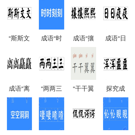
“斯斯文
成语“时
成语“攘
成语“日
文”是成
时刻
攘熙
日夜
语吗？
刻”是什
熙”的用
夜”是什
成语“离
“两两三
“干干翼
探究成
是什么
么意
法、典
么意
离矗
三”是成
翼”是成
语“混混
意思？
思？出
故和出
思？
矗”怎么
语吗？
语吗？
噩噩”的
自哪
处