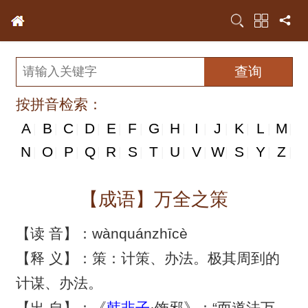
按拼音检索：
A
B
C
D
E
F
G
H
I
J
K
L
M
|
|
|
|
|
|
|
|
|
|
|
|
|
N
N
O
P
Q
R
S
T
U
V
W
S
Y
Z
|
|
|
|
|
|
|
|
|
|
|
|
|
|
【成语】万全之策
【读 音】：wànquánzhīcè
【释 义】：策：计策、办法。极其周到的
计谋、办法。
【出 自】：《
韩非子
·饰邪》：“而道法万