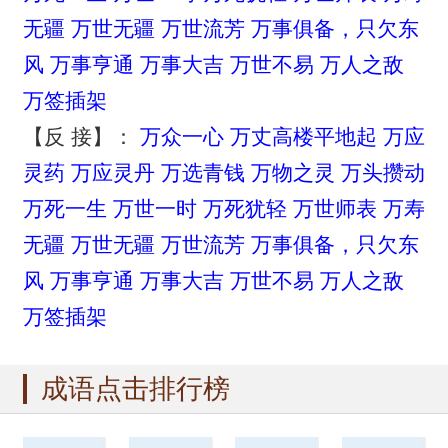
无疆
万世无疆
万世流芳
万事俱备，只欠东
风
万事亨通
万事大吉
万世不易
万人之敌
万签插架
【反 接】：
万众一心
万丈高楼平地起
万应
灵药
万应灵丹
万选青钱
万物之灵
万头攒动
万死一生
万世一时
万死犹轻
万世师表
万寿
无疆
万世无疆
万世流芳
万事俱备，只欠东
风
万事亨通
万事大吉
万世不易
万人之敌
万签插架
成语点击排行榜