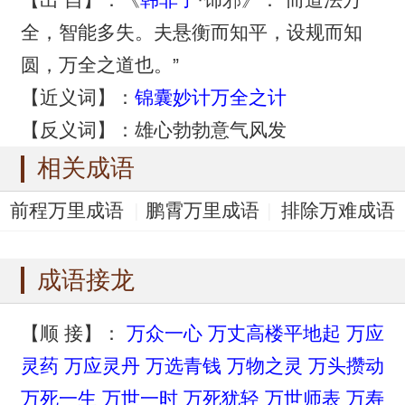
全，智能多失。夫悬衡而知平，设规而知
圆，万全之道也。”
【近义词】：
锦囊妙计
万全之计
【反义词】：雄心勃勃意气风发
相关成语
前程万里成语
鹏霄万里成语
排除万难成语
鹏程万里成语
泥金万点成语
成语接龙
【顺 接】：
万众一心
万丈高楼平地起
万应
灵药
万应灵丹
万选青钱
万物之灵
万头攒动
万死一生
万世一时
万死犹轻
万世师表
万寿