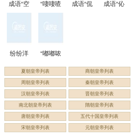
成语“空
“啛啛喳
成语“侃
成语“伈
读？用
是什么
是什么
含义与
里？
空洞
喳”是成
侃谔
伈睍
来形容
意思？
意思？
应用
洞”是什
语吗？
谔”是什
睍”怎么
什么？
纷纷洋
“嘟嘟哝
么意
是什么
么意
读？是
洋：描
哝”是成
夏朝皇帝列表
商朝皇帝列表
思？
意思？
思？用
什么意
周朝皇帝列表
秦朝皇帝列表
绘繁复
语吗？
来形容
思？
汉朝皇帝列表
晋朝皇帝列表
景象的
用来形
南北朝皇帝列表
隋朝皇帝列表
什么？
唐朝皇帝列表
五代十国皇帝列表
生动成
容什
宋朝皇帝列表
元朝皇帝列表