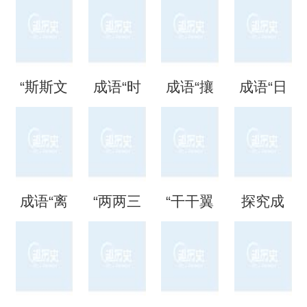
“斯斯文
成语“时
成语“攘
成语“日
文”是成
时刻
攘熙
日夜
语吗？
刻”是什
熙”的用
夜”是什
成语“离
“两两三
“干干翼
探究成
是什么
么意
法、典
么意
离矗
三”是成
翼”是成
语“混混
意思？
思？出
故和出
思？
矗”怎么
语吗？
语吗？
噩噩”的
自哪
处