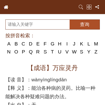
按拼音检索：
A
B
C
D
E
F
G
H
I
J
K
L
M
|
|
|
|
|
|
|
|
|
|
|
|
|
N
N
O
P
Q
R
S
T
U
V
W
S
Y
Z
|
|
|
|
|
|
|
|
|
|
|
|
|
|
【成语】万应灵丹
【读 音】：wànyìnglíngdān
【释 义】：能治各种病的灵药。比喻一种
能解决各种疑难问题的办法。
【出 自】：无