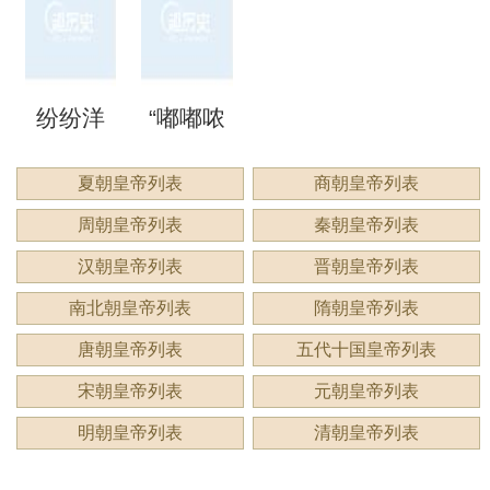
来形容
意思？
意思？
应用
洞”是什
语吗？
谔”是什
睍”怎么
什么？
纷纷洋
“嘟嘟哝
么意
是什么
么意
读？是
洋：描
哝”是成
夏朝皇帝列表
商朝皇帝列表
思？
意思？
思？用
什么意
周朝皇帝列表
秦朝皇帝列表
绘繁复
语吗？
来形容
思？
汉朝皇帝列表
晋朝皇帝列表
景象的
用来形
南北朝皇帝列表
隋朝皇帝列表
什么？
唐朝皇帝列表
五代十国皇帝列表
生动成
容什
宋朝皇帝列表
元朝皇帝列表
语
么？
明朝皇帝列表
清朝皇帝列表