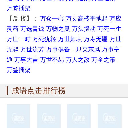
万签插架
【反 接】：
万众一心
万丈高楼平地起
万应
灵药
万选青钱
万物之灵
万头攒动
万死一生
万世一时
万死犹轻
万世师表
万寿无疆
万世
无疆
万世流芳
万事俱备，只欠东风
万事亨
通
万事大吉
万世不易
万人之敌
万全之策
万签插架
成语点击排行榜