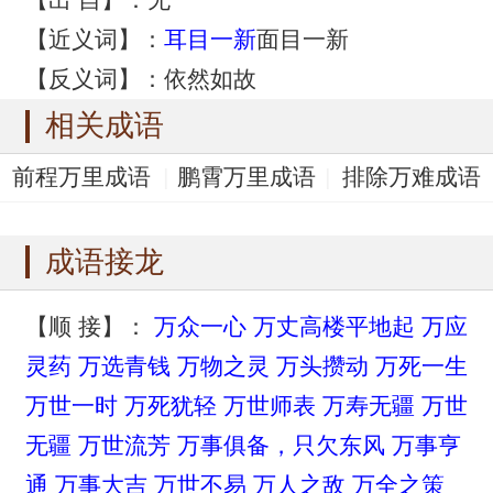
【近义词】：
耳目一新
面目一新
【反义词】：依然如故
相关成语
前程万里成语
鹏霄万里成语
排除万难成语
鹏程万里成语
泥金万点成语
成语接龙
【顺 接】：
万众一心
万丈高楼平地起
万应
灵药
万选青钱
万物之灵
万头攒动
万死一生
万世一时
万死犹轻
万世师表
万寿无疆
万世
无疆
万世流芳
万事俱备，只欠东风
万事亨
通
万事大吉
万世不易
万人之敌
万全之策