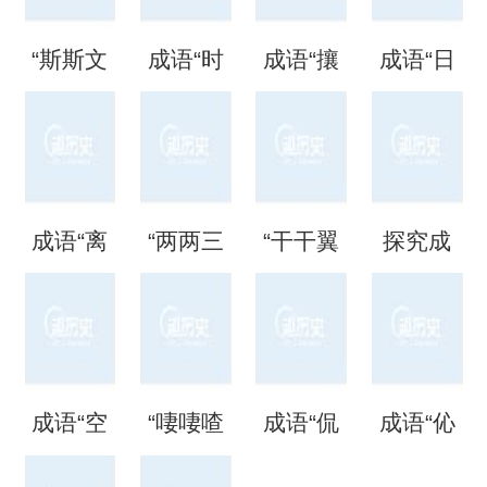
“斯斯文
成语“时
成语“攘
成语“日
文”是成
时刻
攘熙
日夜
语吗？
刻”是什
熙”的用
夜”是什
成语“离
“两两三
“干干翼
探究成
是什么
么意
法、典
么意
离矗
三”是成
翼”是成
语“混混
意思？
思？出
故和出
思？
矗”怎么
语吗？
语吗？
噩噩”的
自哪
处
成语“空
“啛啛喳
成语“侃
成语“伈
读？用
是什么
是什么
含义与
里？
空洞
喳”是成
侃谔
伈睍