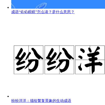
成语“伈伈睍睍”怎么读？是什么意思？
纷纷洋洋：描绘繁复景象的生动成语