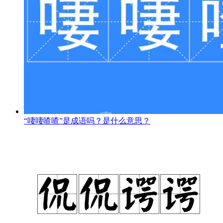
“啛啛喳喳”是成语吗？是什么意思？