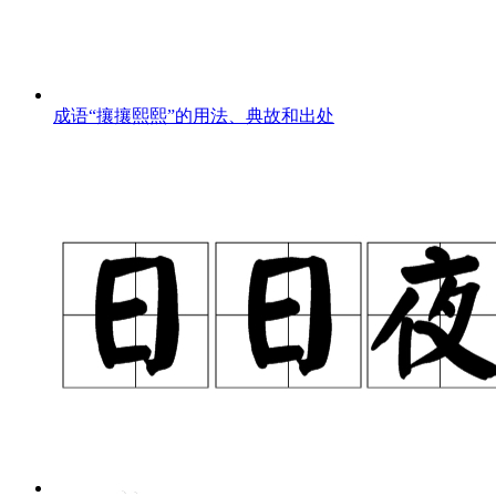
成语“攘攘熙熙”的用法、典故和出处