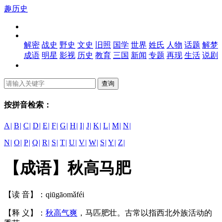
趣历史
解密
战史
野史
文史
旧照
国学
世界
姓氏
人物
话题
解梦
成语
明星
影视
历史
教育
三国
新闻
专题
再现
生活
说剧
按拼音检索：
A
|
B
|
C
|
D
|
E
|
F
|
G
|
H
|
I
|
J
|
K
|
L
|
M
|
N
|
N
|
O
|
P
|
Q
|
R
|
S
|
T
|
U
|
V
|
W
|
S
|
Y
|
Z
|
【成语】秋高马肥
【读 音】：qiūgāomǎféi
【释 义】：
秋高气爽
，马匹肥壮。古常以指西北外族活动的