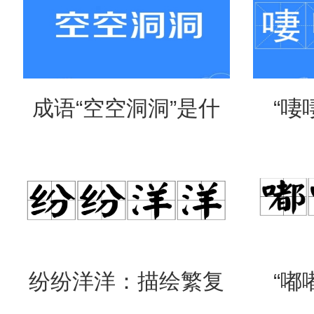
成语“空空洞洞”是什
“啛
么意思？
吗？
纷纷洋洋：描绘繁复
“嘟