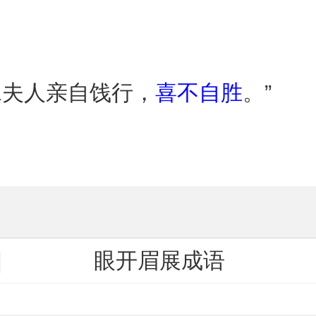
。
承夫人亲自饯行，
喜不自胜
。”
眼开眉展成语