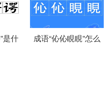
”是什
成语“伈伈睍睍”怎么
形容什
读？是什么意思？