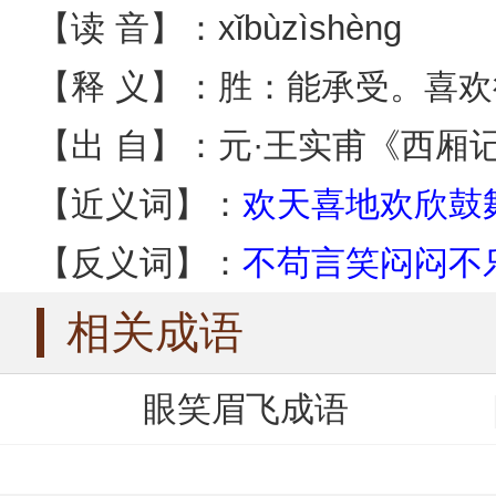
【读 音】：xǐbùzìshèng
【释 义】：胜：能承受。喜
【出 自】：元·王实甫《西厢
【近义词】：
欢天喜地
欢欣鼓
【反义词】：
不苟言笑
闷闷不
相关成语
眼笑眉飞成语
笑逐颜开成语
喜笑颜开成语