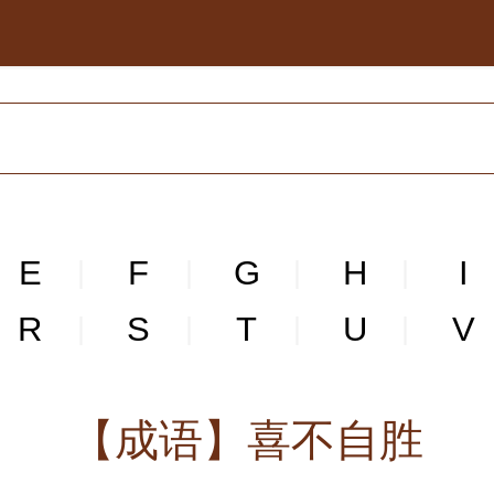
E
F
G
H
I
|
|
|
|
R
S
T
U
V
|
|
|
|
【成语】喜不自胜