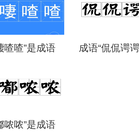
啛喳喳”是成语
成语“侃侃谔谔
是什么意思？
么意思？用来
么？
嘟哝哝”是成语