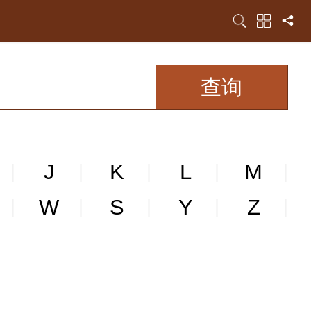
J
K
L
M
|
|
|
|
|
W
S
Y
Z
|
|
|
|
|