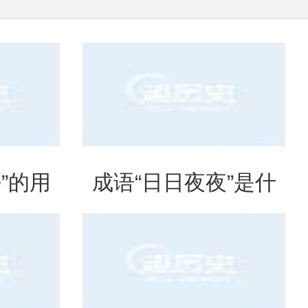
”的用
成语“日日夜夜”是什
出处
么意思？