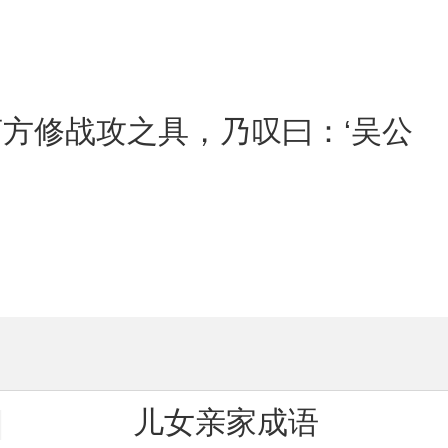
方修战攻之具，乃叹曰：‘吴公
儿女亲家成语