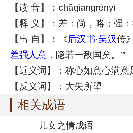
【读 音】：chāqiángrényì
【释 义】：差：尚，略；强
【出 自】：《
后汉书
·
吴汉
传
差强人意
，隐若一敌国矣。’”
【近义词】：称心如意心满意
【反义词】：大失所望
相关成语
儿女之情成语