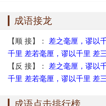
儿女情长成语
儿女成行成语
成语接龙
【顺 接】：
差之毫厘，谬以
千里
差若毫厘，谬以千里
差
【反 接】：
差之毫厘，谬以
千里
差若毫厘，谬以千里
差
成语点击排行榜