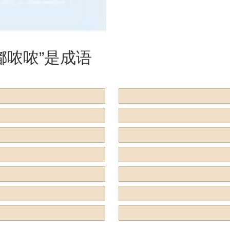
么？
嘟哝哝”是成语
用来形容什么？