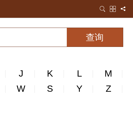
J
K
L
M
|
|
|
|
|
W
S
Y
Z
|
|
|
|
|