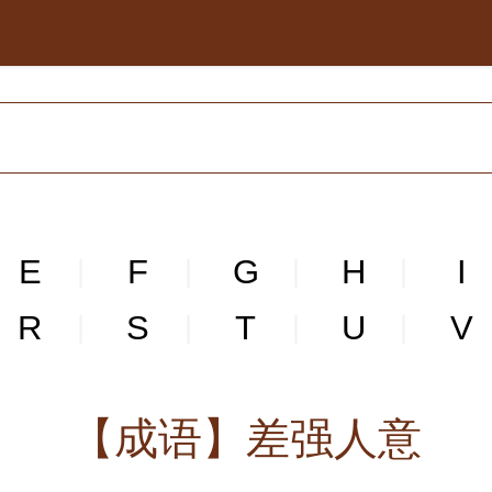
E
F
G
H
I
|
|
|
|
R
S
T
U
V
|
|
|
|
【成语】差强人意