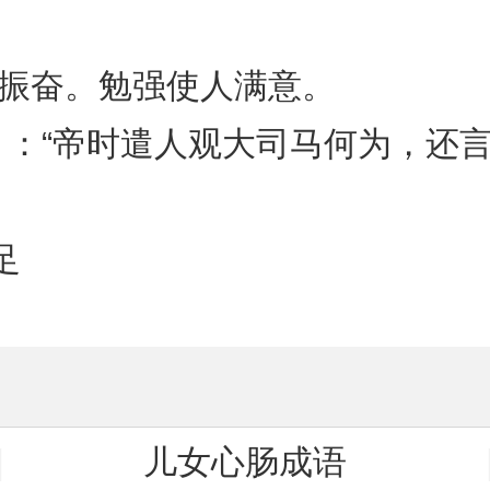
：振奋。勉强使人满意。
》：“帝时遣人观大司马何为，还言
足
儿女心肠成语