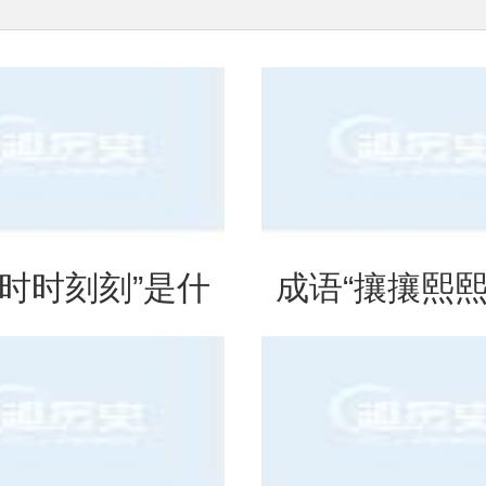
“时时刻刻”是什
成语“攘攘熙熙
思？出自哪里？
法、典故和