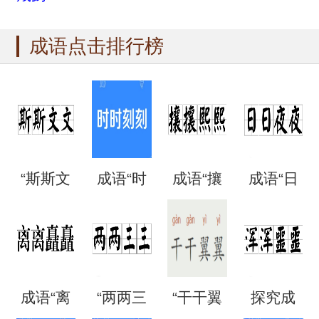
成语点击排行榜
“斯斯文
成语“时
成语“攘
成语“日
文”是成
时刻
攘熙
日夜
语吗？
刻”是什
熙”的用
夜”是什
成语“离
“两两三
“干干翼
探究成
是什么
么意
法、典
么意