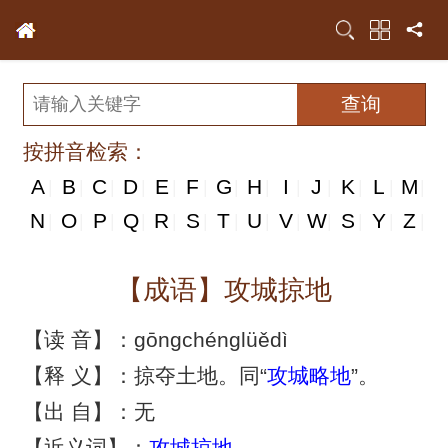
按拼音检索：
A
B
C
D
E
F
G
H
I
J
K
L
M
|
|
|
|
|
|
|
|
|
|
|
|
|
N
N
O
P
Q
R
S
T
U
V
W
S
Y
Z
|
|
|
|
|
|
|
|
|
|
|
|
|
|
【成语】攻城掠地
【读 音】：gōngchénglüědì
【释 义】：掠夺土地。同“
攻城略地
”。
【出 自】：无
【近义词】：
攻城掠地