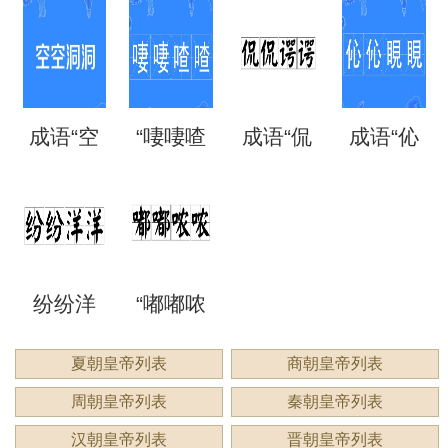
离矗
三”是成
翼”是成
语“混混
意思？
思？出
故和出
思？
矗”怎么
语吗？
语吗？
噩噩”的
自哪
处
成语“空
“啛啛喳
成语“侃
成语“伈
读？用
是什么
是什么
含义与
里？
空洞
喳”是成
侃谔
伈睍
来形容
意思？
意思？
应用
洞”是什
语吗？
谔”是什
睍”怎么
什么？
纷纷洋
“嘟嘟哝
么意
是什么
么意
读？是
洋：描
哝”是成
夏朝皇帝列表
商朝皇帝列表
思？
意思？
思？用
什么意
周朝皇帝列表
秦朝皇帝列表
绘繁复
语吗？
来形容
思？
汉朝皇帝列表
晋朝皇帝列表