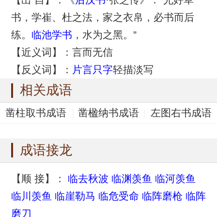
书，学崔、杜之法，家之衣帛，必书而后
练。
临池学书
，水为之黑。”
【近义词】：言而无信
【反义词】：
片言只字
轻描淡写
相关成语
凿柱取书成语
凿楹纳书成语
左图右书成语
左书右息成语
着书立说成语
成语接龙
【顺 接】：
临去秋波
临渊羡鱼
临河羡鱼
临川羡鱼
临崖勒马
临危受命
临阵磨枪
临阵
磨刀