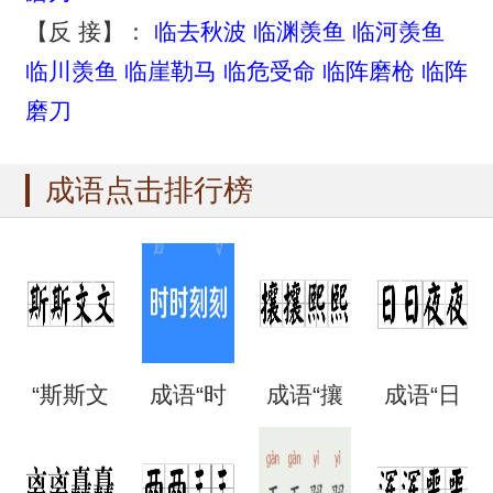
【反 接】：
临去秋波
临渊羡鱼
临河羡鱼
临川羡鱼
临崖勒马
临危受命
临阵磨枪
临阵
磨刀
成语点击排行榜
“斯斯文
成语“时
成语“攘
成语“日
文”是成
时刻
攘熙
日夜