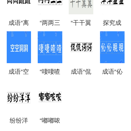
语吗？
刻”是什
熙”的用
夜”是什
成语“离
“两两三
“干干翼
探究成
是什么
么意
法、典
么意
离矗
三”是成
翼”是成
语“混混
意思？
思？出
故和出
思？
矗”怎么
语吗？
语吗？
噩噩”的
自哪
处
成语“空
“啛啛喳
成语“侃
成语“伈
读？用
是什么
是什么
含义与
里？
空洞
喳”是成
侃谔
伈睍
来形容
意思？
意思？
应用
洞”是什
语吗？
谔”是什
睍”怎么
什么？
纷纷洋
“嘟嘟哝
么意
是什么
么意
读？是