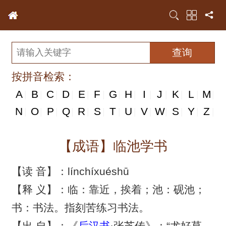
按拼音检索：
A
B
C
D
E
F
G
H
I
J
K
L
M
|
|
|
|
|
|
|
|
|
|
|
|
|
N
N
O
P
Q
R
S
T
U
V
W
S
Y
Z
|
|
|
|
|
|
|
|
|
|
|
|
|
|
【成语】临池学书
【读 音】：línchíxuéshū
【释 义】：临：靠近，挨着；池：砚池；
书：书法。指刻苦练习书法。
【出 自】：《
后汉书
·张芝传》：“尤好草