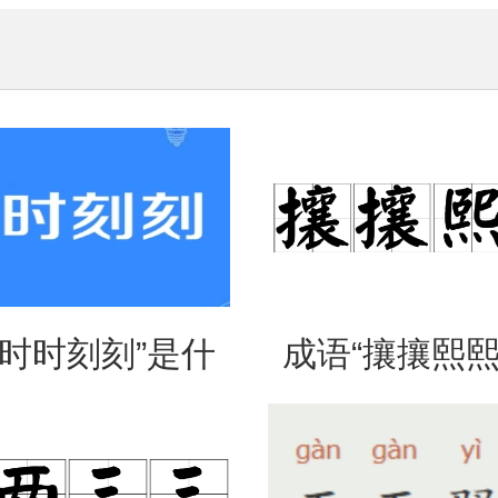
“时时刻刻”是什
成语“攘攘熙熙
思？出自哪里？
法、典故和