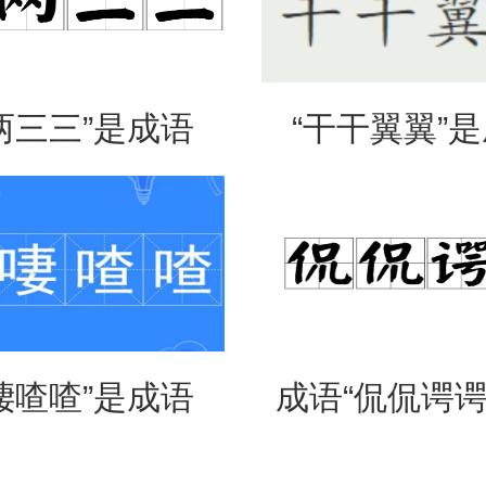
两三三”是成语
“干干翼翼”
是什么意思？
吗？是什么
啛喳喳”是成语
成语“侃侃谔谔