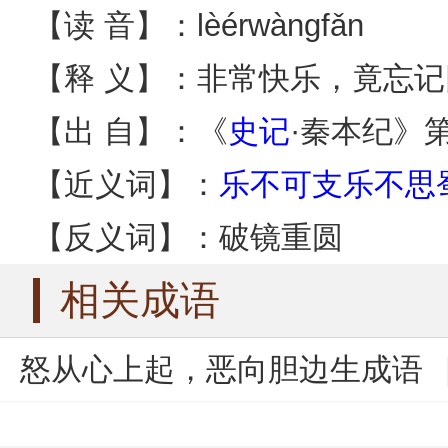
【读 音】：lèérwàngfǎn
【释 义】：非常快乐，竟忘
【出 自】：《
史记
·秦本纪》
【近义词】：
乐不可支
乐不思
【反义词】：破镜重圆
相关成语
怒从心上起，恶向胆边生成语
弄璋之喜成语
利灾乐祸成语