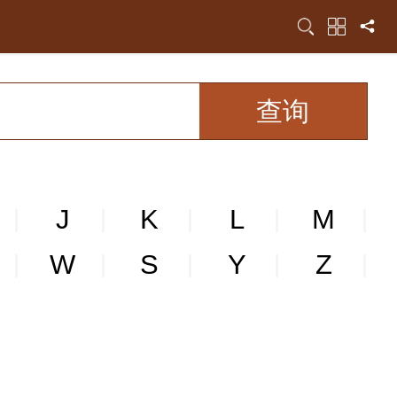
J
K
L
M
|
|
|
|
|
W
S
Y
Z
|
|
|
|
|