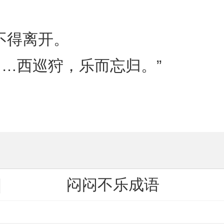
不得离开。
……西巡狩，乐而忘归。”
闷闷不乐成语