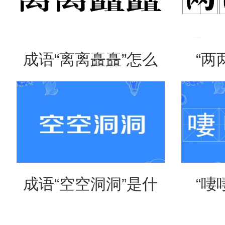
成语“离离矗矗”怎么
“两
读？用来形容什么？
吗？
成语“空空洞洞”是什
“啛