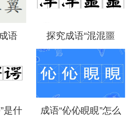
是成语
探究成语“混混噩
意思？
噩”的含义与应用
”是什
成语“伈伈睍睍”怎么