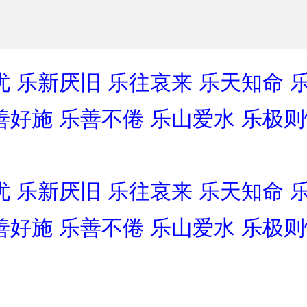
忧
乐新厌旧
乐往哀来
乐天知命
善好施
乐善不倦
乐山爱水
乐极则
忧
乐新厌旧
乐往哀来
乐天知命
善好施
乐善不倦
乐山爱水
乐极则