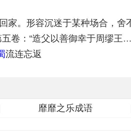
记回家。形容沉迷于某种场合，舍
第五卷：“造父以善御幸于周缪王
蜀
流连忘返
靡靡之乐成语