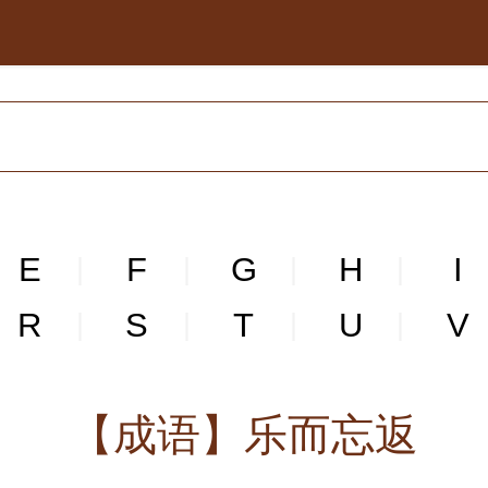
E
F
G
H
I
|
|
|
|
R
S
T
U
V
|
|
|
|
【成语】乐而忘返