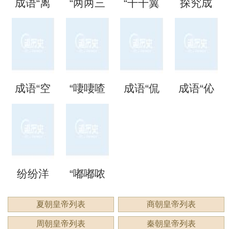
成语“离
“两两三
“干干翼
探究成
是什么
么意
法、典
么意
离矗
三”是成
翼”是成
语“混混
意思？
思？出
故和出
思？
矗”怎么
语吗？
语吗？
噩噩”的
自哪
处
成语“空
“啛啛喳
成语“侃
成语“伈
读？用
是什么
是什么
含义与
里？
空洞
喳”是成
侃谔
伈睍
来形容
意思？
意思？
应用
洞”是什
语吗？
谔”是什
睍”怎么
什么？
纷纷洋
“嘟嘟哝
么意
是什么
么意
读？是
洋：描
哝”是成
夏朝皇帝列表
商朝皇帝列表
思？
意思？
思？用
什么意
周朝皇帝列表
秦朝皇帝列表