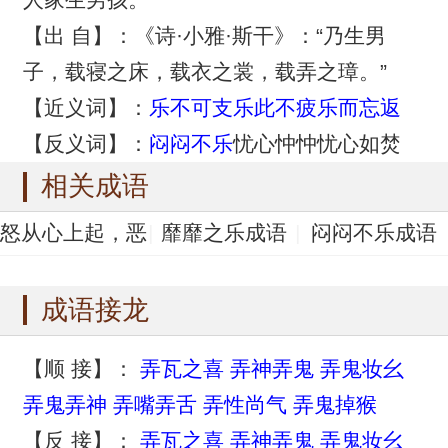
【出 自】：《诗·小雅·斯干》：“乃生男
子，载寝之床，载衣之裳，载弄之璋。”
【近义词】：
乐不可支
乐此不疲
乐而忘返
【反义词】：
闷闷不乐
忧心忡忡忧心如焚
相关成语
怒从心上起，恶
靡靡之乐成语
闷闷不乐成语
向胆边生成语
弄璋之喜成语
利灾乐祸成语
成语接龙
【顺 接】：
弄瓦之喜
弄神弄鬼
弄鬼妆幺
弄鬼弄神
弄嘴弄舌
弄性尚气
弄鬼掉猴
【反 接】：
弄瓦之喜
弄神弄鬼
弄鬼妆幺