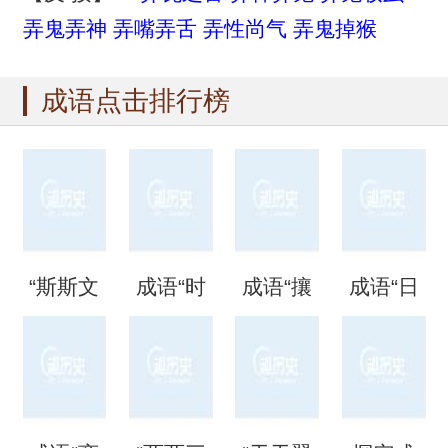
弄鬼弄神
弄嘴弄舌
弄性尚气
弄鬼掉猴
成语点击排行榜
“斯斯文
成语“时
成语“攘
成语“日
文”是成
时刻
攘熙
日夜
语吗？
刻”是什
熙”的用
夜”是什