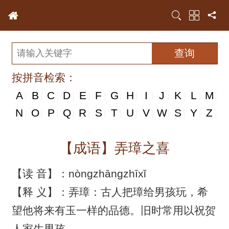
按拼音检索：
A
B
C
D
E
F
G
H
I
J
K
L
M
|
|
|
|
|
|
|
|
|
|
|
|
|
N
N
O
P
Q
R
S
T
U
V
W
S
Y
Z
|
|
|
|
|
|
|
|
|
|
|
|
|
|
【成语】弄璋之喜
【读 音】：nòngzhāngzhīxǐ
【释 义】：弄璋：古人把璋给男孩玩，希
望他将来有玉一样的品德。旧时常用以祝贺
人家生男孩。