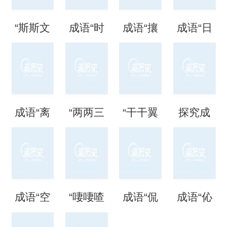
“斯斯文
成语“时
成语“攘
成语“日
文”是成
时刻
攘熙
日夜
语吗？
刻”是什
熙”的用
夜”是什
成语“离
“两两三
“干干翼
探究成
是什么
么意
法、典
么意
离矗
三”是成
翼”是成
语“混混
意思？
思？出
故和出
思？
矗”怎么
语吗？
语吗？
噩噩”的
自哪
处
成语“空
“啛啛喳
成语“侃
成语“伈
读？用
是什么
是什么
含义与
里？
空洞
喳”是成
侃谔
伈睍