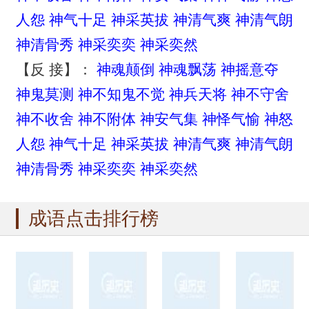
人怨
神气十足
神采英拔
神清气爽
神清气朗
神清骨秀
神采奕奕
神采奕然
【反 接】：
神魂颠倒
神魂飘荡
神摇意夺
神鬼莫测
神不知鬼不觉
神兵天将
神不守舍
神不收舍
神不附体
神安气集
神怿气愉
神怒
人怨
神气十足
神采英拔
神清气爽
神清气朗
神清骨秀
神采奕奕
神采奕然
成语点击排行榜