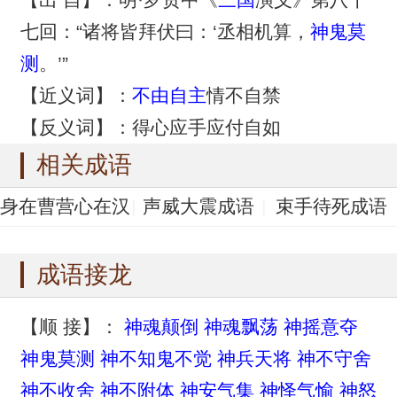
七回：“诸将皆拜伏曰：‘丞相机算，
神鬼莫
测
。’”
【近义词】：
不由自主
情不自禁
【反义词】：得心应手应付自如
相关成语
身在曹营心在汉
声威大震成语
束手待死成语
成语
束手待毙成语
手无寸铁成语
成语接龙
【顺 接】：
神魂颠倒
神魂飘荡
神摇意夺
神鬼莫测
神不知鬼不觉
神兵天将
神不守舍
神不收舍
神不附体
神安气集
神怿气愉
神怒