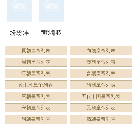
来形容
意思？
意思？
应用
洞”是什
语吗？
谔”是什
睍”怎么
什么？
纷纷洋
“嘟嘟哝
么意
是什么
么意
读？是
洋：描
哝”是成
夏朝皇帝列表
商朝皇帝列表
思？
意思？
思？用
什么意
周朝皇帝列表
秦朝皇帝列表
绘繁复
语吗？
来形容
思？
汉朝皇帝列表
晋朝皇帝列表
景象的
用来形
南北朝皇帝列表
隋朝皇帝列表
什么？
唐朝皇帝列表
五代十国皇帝列表
生动成
容什
宋朝皇帝列表
元朝皇帝列表
语
么？
明朝皇帝列表
清朝皇帝列表