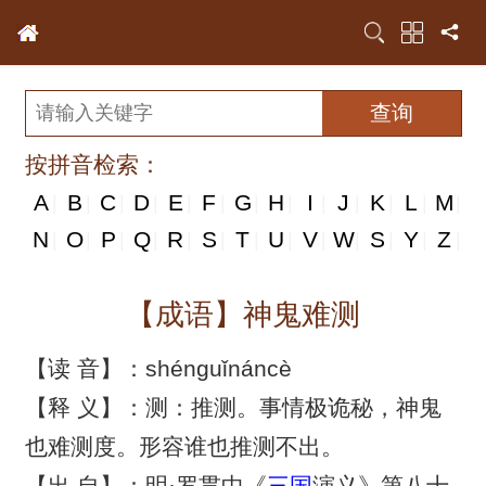
按拼音检索：
A
B
C
D
E
F
G
H
I
J
K
L
M
|
|
|
|
|
|
|
|
|
|
|
|
|
N
N
O
P
Q
R
S
T
U
V
W
S
Y
Z
|
|
|
|
|
|
|
|
|
|
|
|
|
|
【成语】神鬼难测
【读 音】：shénguǐnáncè
【释 义】：测：推测。事情极诡秘，神鬼
也难测度。形容谁也推测不出。
【出 自】：明·罗贯中《
三国
演义》第八十