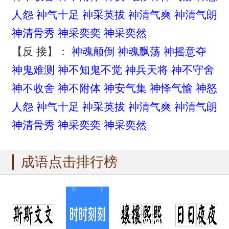
人怨
神气十足
神采英拔
神清气爽
神清气朗
神清骨秀
神采奕奕
神采奕然
【反 接】：
神魂颠倒
神魂飘荡
神摇意夺
神鬼难测
神不知鬼不觉
神兵天将
神不守舍
神不收舍
神不附体
神安气集
神怿气愉
神怒
人怨
神气十足
神采英拔
神清气爽
神清气朗
神清骨秀
神采奕奕
神采奕然
成语点击排行榜