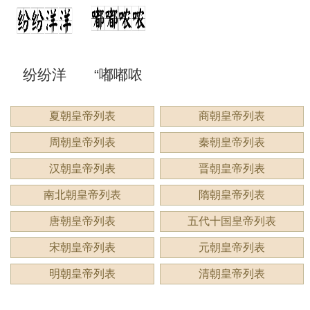
来形容
意思？
意思？
应用
洞”是什
语吗？
谔”是什
睍”怎么
什么？
纷纷洋
“嘟嘟哝
么意
是什么
么意
读？是
洋：描
哝”是成
夏朝皇帝列表
商朝皇帝列表
思？
意思？
思？用
什么意
周朝皇帝列表
秦朝皇帝列表
绘繁复
语吗？
来形容
思？
汉朝皇帝列表
晋朝皇帝列表
景象的
用来形
南北朝皇帝列表
隋朝皇帝列表
什么？
唐朝皇帝列表
五代十国皇帝列表
生动成
容什
宋朝皇帝列表
元朝皇帝列表
语
么？
明朝皇帝列表
清朝皇帝列表