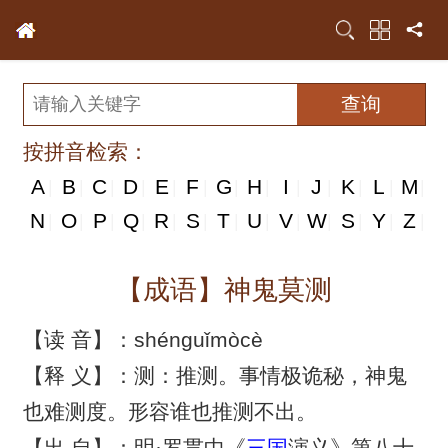
按拼音检索：
A
B
C
D
E
F
G
H
I
J
K
L
M
|
|
|
|
|
|
|
|
|
|
|
|
|
N
N
O
P
Q
R
S
T
U
V
W
S
Y
Z
|
|
|
|
|
|
|
|
|
|
|
|
|
|
【成语】神鬼莫测
【读 音】：shénguǐmòcè
【释 义】：测：推测。事情极诡秘，神鬼
也难测度。形容谁也推测不出。
【出 自】：明·罗贯中《
三国
演义》第八十