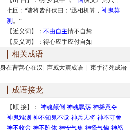
七回：“诸将皆拜伏曰：‘丞相机算，
神鬼莫
测
。’”
【近义词】：
不由自主
情不自禁
【反义词】：得心应手应付自如
相关成语
身在曹营心在汉
声威大震成语
束手待死成语
成语
束手待毙成语
手无寸铁成语
成语接龙
【顺 接】：
神魂颠倒
神魂飘荡
神摇意夺
神鬼难测
神不知鬼不觉
神兵天将
神不守舍
神不收舍
神不附体
神安气集
神怿气愉
神怒