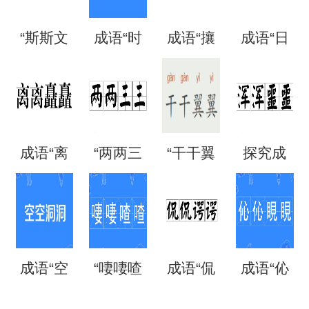
“斯斯文
成语“时
成语“攘
成语“日
文”是成
时刻
攘熙
日夜
语吗？
刻”是什
熙”的用
夜”是什
成语“离
“两两三
“干干翼
探究成
是什么
么意
法、典
么意
离矗
三”是成
翼”是成
语“混混
意思？
思？出
故和出
思？
矗”怎么
语吗？
语吗？
噩噩”的
自哪
处
成语“空
“啛啛喳
成语“侃
成语“伈
读？用
是什么
是什么
含义与
里？
空洞
喳”是成
侃谔
伈睍