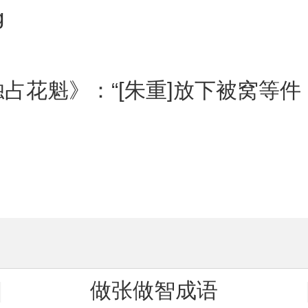
g
独占花魁》：“[朱重]放下被窝等
做张做智成语