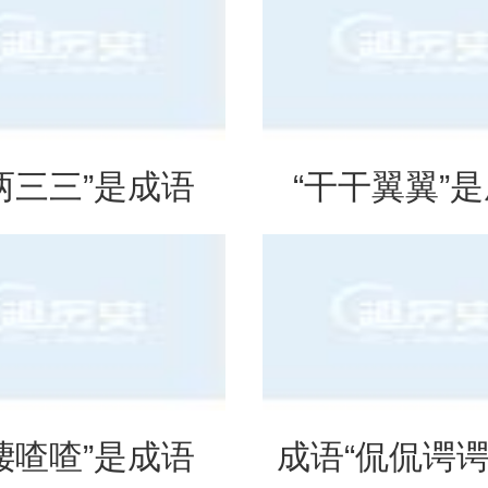
思？出自哪里？
法、典故和
两三三”是成语
“干干翼翼”
是什么意思？
吗？是什么
啛喳喳”是成语
成语“侃侃谔谔