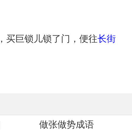
件，买巨锁儿锁了门，便往
长街
做张做势成语