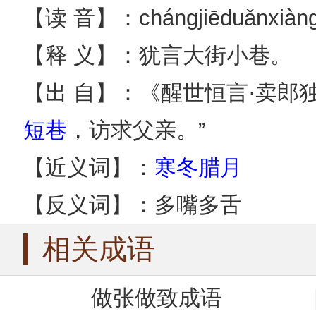
【读 音】：chángjiēduǎnxiàn
【释 义】：犹言大街小巷。
【出 自】：《醒世恒言·卖郎
短巷
，访求父亲。”
【近义词】：
寒冬腊月
【反义词】：多嘴多舌
相关成语
做张做致成语