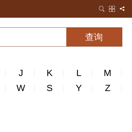
J
K
L
M
|
|
|
|
|
W
S
Y
Z
|
|
|
|
|