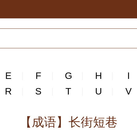
E
F
G
H
I
|
|
|
|
R
S
T
U
V
|
|
|
|
【成语】长街短巷