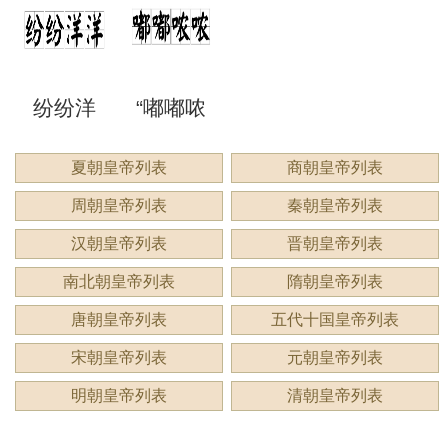
来形容
意思？
意思？
应用
洞”是什
语吗？
谔”是什
睍”怎么
什么？
纷纷洋
“嘟嘟哝
么意
是什么
么意
读？是
洋：描
哝”是成
夏朝皇帝列表
商朝皇帝列表
思？
意思？
思？用
什么意
周朝皇帝列表
秦朝皇帝列表
绘繁复
语吗？
来形容
思？
汉朝皇帝列表
晋朝皇帝列表
景象的
用来形
南北朝皇帝列表
隋朝皇帝列表
什么？
唐朝皇帝列表
五代十国皇帝列表
生动成
容什
宋朝皇帝列表
元朝皇帝列表
语
么？
明朝皇帝列表
清朝皇帝列表