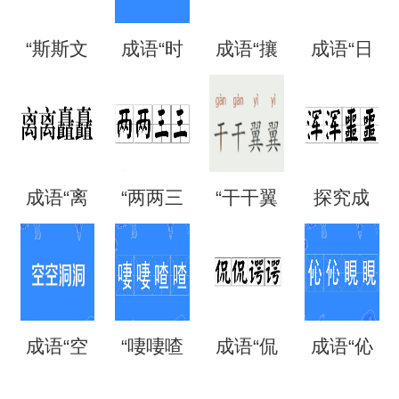
“斯斯文
成语“时
成语“攘
成语“日
文”是成
时刻
攘熙
日夜
语吗？
刻”是什
熙”的用
夜”是什
成语“离
“两两三
“干干翼
探究成
是什么
么意
法、典
么意
离矗
三”是成
翼”是成
语“混混
意思？
思？出
故和出
思？
矗”怎么
语吗？
语吗？
噩噩”的
自哪
处
成语“空
“啛啛喳
成语“侃
成语“伈
读？用
是什么
是什么
含义与
里？
空洞
喳”是成
侃谔
伈睍