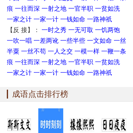
痕
一往而深
一射之地
一官半职
一贫如洗
一家之计
一家一计
一钱如命
一路神祇
【反 接】：
一时之秀
一无可取
一饥两饱
一吹一唱
一差两讹
一些半些
一文如命
一丝
半粟
一丝不苟
一人之交
一模一样
一鞭一条
痕
一往而深
一射之地
一官半职
一贫如洗
一家之计
一家一计
一钱如命
一路神祇
成语点击排行榜