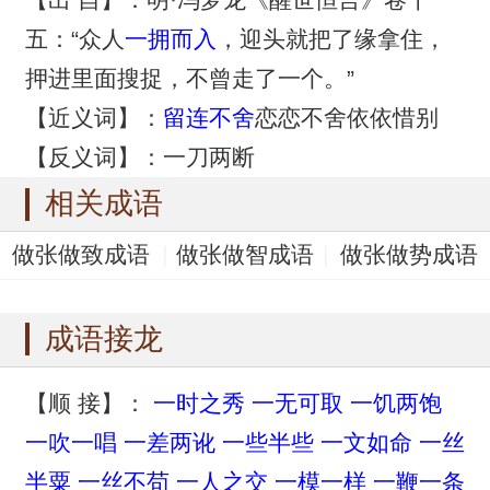
五：“众人
一拥而入
，迎头就把了缘拿住，
押进里面搜捉，不曾走了一个。”
【近义词】：
留连不舍
恋恋不舍依依惜别
【反义词】：一刀两断
相关成语
做张做致成语
做张做智成语
做张做势成语
执意不从成语
指手划脚成语
成语接龙
【顺 接】：
一时之秀
一无可取
一饥两饱
一吹一唱
一差两讹
一些半些
一文如命
一丝
半粟
一丝不苟
一人之交
一模一样
一鞭一条