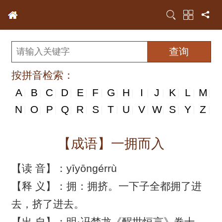
按拼音检索：
A
B
C
D
E
F
G
H
I
J
K
L
M
|
|
|
|
|
|
|
|
|
|
|
|
|
N
N
O
P
Q
R
S
T
U
V
W
S
Y
Z
|
|
|
|
|
|
|
|
|
|
|
|
|
|
【成语】一拥而入
【读 音】：yīyōngérrù
【释 义】：拥：拥挤。一下子全都拥了进
去，挤了进去。
【出 自】：明·冯梦龙《醒世恒言》卷十