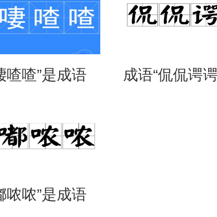
啛喳喳”是成语
成语“侃侃谔谔
是什么意思？
么意思？用来
么？
嘟哝哝”是成语