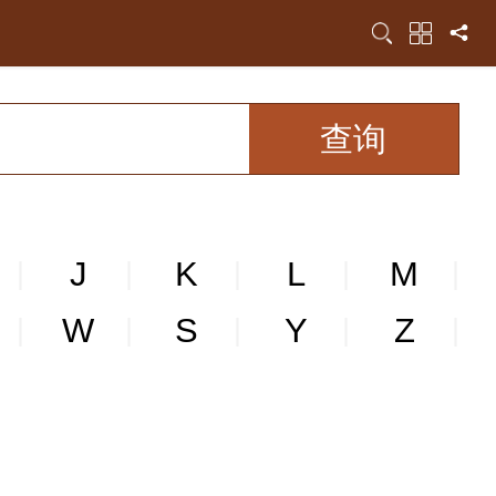
J
K
L
M
|
|
|
|
|
W
S
Y
Z
|
|
|
|
|