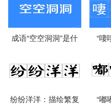
成语“空空洞洞”是什
“啛
么意思？
吗？
纷纷洋洋：描绘繁复
“嘟