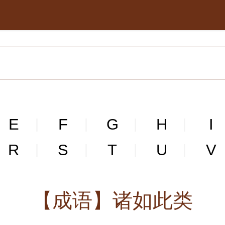
E
F
G
H
I
|
|
|
|
R
S
T
U
V
|
|
|
|
【成语】诸如此类