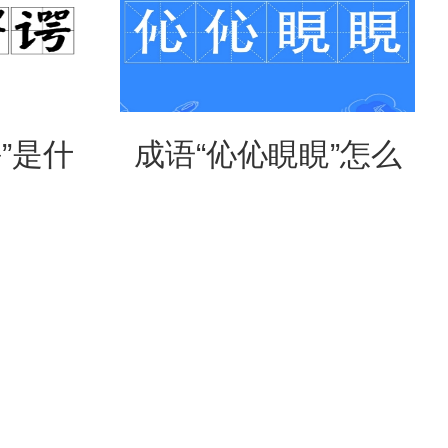
”是什
成语“伈伈睍睍”怎么
形容什
读？是什么意思？