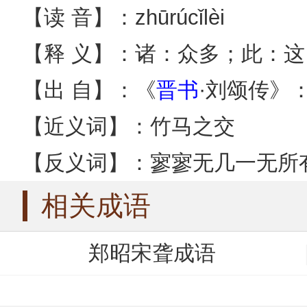
【读 音】：zhūrúcǐlèi
【释 义】：诸：众多；此：
【出 自】：《
晋书
·刘颂传》：
【近义词】：竹马之交
【反义词】：寥寥无几一无所
相关成语
郑昭宋聋成语
志盈心满成语
罪应万死成语