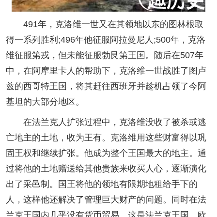
491年，克洛维一世又在其领地以东的图林根取
得一系列胜利;496年他征服阿拉曼尼人;500年，克洛
维征服第戎，但未能征服勃艮第王国。随后在507年
中，在阿摩里卡人的帮助下，克洛维一世战胜了图卢
兹的西哥特王国，将其赶往西班牙并趁机占领了今阿
基坦的大部分地区。
在法兰克人扩张过程中，克洛维没收了被杀或逃
亡地主的土地，收为王有。克洛维用这些财富得以巩
固王权和继续扩张。他成为整个王国最大的地主。通
过将他的土地赠送给其他贵族来收买人心，逐渐演化
出了采邑制。国王将他的领地有限期地租给手下的
人，这样他还解决了管理巨大财产的问题。同时在法
兰克王国内几乎没有货币贸易。这是法兰克王国、欧