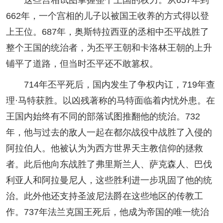
662年，一个宫相的儿子以被国王收养的方式得以登
上王位。687年，奥斯特拉西亚的丞相中丕平战胜了
整个王国的统治者，为丕平王朝和卡洛林王朝的上升
铺平了道路，但当时丕平还不敢篡权。
714年丕平死后，国内发生了争权内讧，719年查
理·马特获胜。以凶残著称的马特面临着内忧外患。在
王国内始终有不同的部落试图推翻他的统治。732
年，他与过去的敌人一起在都尔战役中战胜了入侵的
阿拉伯人。他被认为为西方世界天主教信仰的拯救
者。此后他向东战胜了弗里斯兰人、萨克森人、巴伐
利亚人和阿拉曼尼人，这些胜利进一步巩固了他的统
治。此外他还支持圣波尼法爵在这些地区的传教工
作。737年法兰克国王死后，他成为帝国的唯一统治