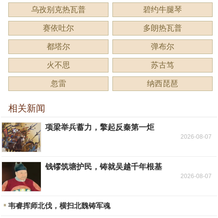
乌孜别克热瓦普
碧约牛腿琴
赛依吐尔
多朗热瓦普
都塔尔
弹布尔
火不思
苏古笃
忽雷
纳西琵琶
相关新闻
项梁举兵蓄力，擎起反秦第一炬
2026-08-07
钱镠筑塘护民，铸就吴越千年根基
2026-08-07
韦睿挥师北伐，横扫北魏铸军魂