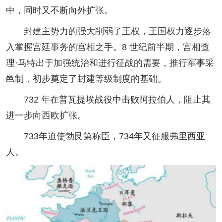
中，同时又不断向外扩张。
封建主势力的强大削弱了王权，王国权力逐步落
入掌握宫廷事务的宫相之手。8 世纪前半期，宫相查
理·马特出于加强统治和进行征战的需要，推行军事采
邑制，初步奠定了封建等级制度的基础。
732 年在普瓦提埃战役中击败阿拉伯人，阻止其
进一步向西欧扩张。
733年迫使勃艮第称臣，734年又征服弗里西亚
人。