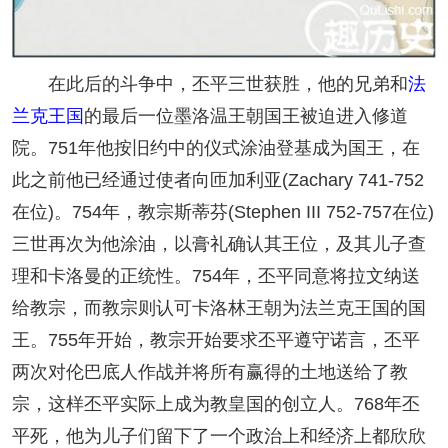
在此后的斗争中，丕平三世获胜，他的兄弟和
法
兰克王国
的最后一位墨洛温王朝国王被迫进入修道
院。751年他按旧约中的仪式涂油登基成为国王，在
此之前他已经通过使者向匝加利亚(Zachary 741-752
在位)。754年，教宗斯蒂芬(Stephen III 752-757在位)
三世再次为他涂油，以膏礼确认其王位，及其儿子查
理和卡洛曼的正统性。754年，丕平同意将拉文纳送
给教宗，而教宗则认可卡洛林王朝为法兰克王国的国
王。755年开始，教宗开始要求丕平遵守诺言，丕平
两次对伦巴底人作战并将所有赢得的土地送给了教
宗，这样丕平实际上成为教皇国的创立人。768年丕
平死，他为儿子们留下了一个政治上和经济上都欣欣