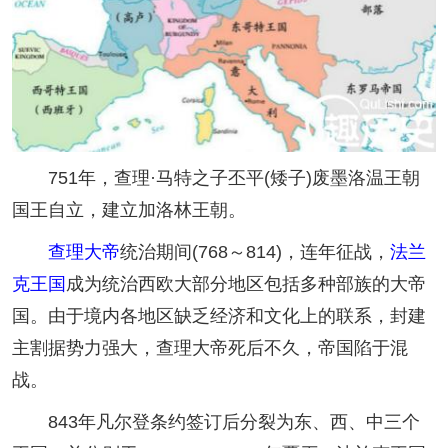
751年，查理·马特之子丕平(矮子)废墨洛温王朝
国王自立，建立加洛林王朝。
查理大帝
统治期间(768～814)，连年征战，
法兰
克王国
成为统治西欧大部分地区包括多种部族的大帝
国。由于境内各地区缺乏经济和文化上的联系，封建
主割据势力强大，查理大帝死后不久，帝国陷于混
战。
843年凡尔登条约签订后分裂为东、西、中三个