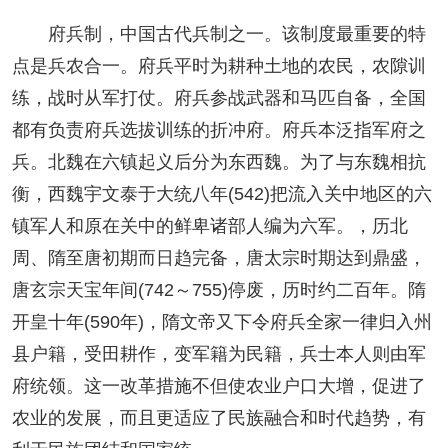
府兵制，中国古代兵制之一。该制度最重要的特
点是兵农合一。府兵平时为耕种土地的农民，农隙训
练，战时从军打仗。府兵参战武器和马匹自备，全国
都有负责府兵选拔训练的折冲府。府兵本泛指军府之
兵。北魏在六镇起义后分为东西魏。为了与东魏相抗
衡，西魏宇文泰于大统八年(542)把流入关中地区的六
镇军人和原在关中的鲜卑诸部人编为六军。，历北
周、隋至唐初期而日趋完备，唐太宗时期达到鼎盛，
唐玄宗天宝年间(742～755)停废，历时约二百年。隋
开皇十年(590年)，隋文帝又下令府兵全家一律归入州
县户籍，受田耕作，变军籍为民籍，兵士本人则由军
府统领。这一改革措施不但使农业户口大增，促进了
农业的发展，而且更适应了民族融合和时代趋势，有