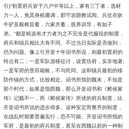
引)“初置府兵皆于六户中等以上，家有三丁者，选材
力一人，免其身租庸调，郡守农隙教试阅。兵仗衣驮
牛驴及糗粮旨蓄，六家共蓄，抚养训导，有如子
弟。”都是精选有才力者为之不完全是代服役的制度，
府兵和镇兵相比大有不同。不过当日实际是否做到，
仍为问题。像上引开皇十年诏书所说，则最初置府的
特点有二：一是军队游移征讨，设置坊府，实非地著;
一是军府的垦田籍账，不与民同。这和镇兵最初的移
防作镇的方式，比较相近。诏书所指韵魏末，不知是
那个时代，如果是指西魏，那么开皇诏书和《邺侯家
传》记载不一，而《邺侯家传》所述的府兵制度，比
开皇诏书所说的进步得多。这种安定而整齐的制度，
在战乱时期要普遍实行，恐不可能。开皇诏书所指的
军府，是最初的府兵制度，甚至在西魏以前的一种制