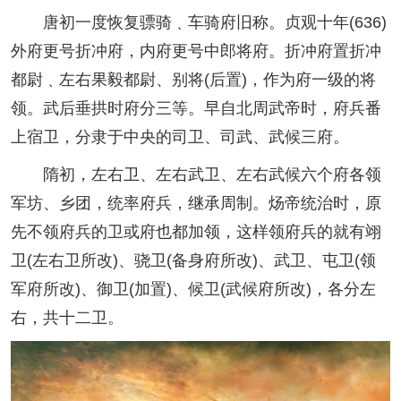
唐初一度恢复骠骑﹑车骑府旧称。贞观十年(636)
外府更号折冲府，内府更号中郎将府。折冲府置折冲
都尉﹑左右果毅都尉、别将(后置)，作为府一级的将
领。武后垂拱时府分三等。早自北周武帝时，府兵番
上宿卫，分隶于中央的司卫、司武、武候三府。
隋初，左右卫、左右武卫、左右武候六个府各领
军坊、乡团，统率府兵，继承周制。炀帝统治时，原
先不领府兵的卫或府也都加领，这样领府兵的就有翊
卫(左右卫所改)、骁卫(备身府所改)、武卫、屯卫(领
军府所改)、御卫(加置)、候卫(武候府所改)，各分左
右，共十二卫。