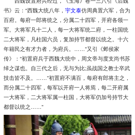
西魏设置府兵经过，《玉海》卷一三八引《后魏
书》云：“西魏大统八年，
宇文泰
仿周典置六军，合为
百府。每府一郎将统之，分属二十四军，开府各领一
军。大将军凡十二人，每一大将军统二府，一柱国统
二大将军，凡柱国六员，复加持节都督以统之。十六
年籍民之有才力者，为府兵。……”又引《邺侯家
传》：“初置府兵于西魏大统中，周文帝与度支尚书苏
绰之谋也。自三代之后，无与为比;虽战国之教士卒武
技击皆不及。……”初置府不满百，每府有郎将主之，
而分属二十四军，每军以开府一人将焉，每二开府属
一大将军，二大将军属一柱国，大将军仍加号持节大
都督以统之……”