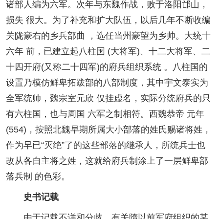
诸部人编为六军。次年与东魏作战，败于洛阳邙山，
损失 很大。为了补充和扩大队伍，以后几年不断收编
关陇豪右的乡兵部曲 ，选任当州豪望为乡帅。大统十
六年 前，已建立起八柱国 (大将军)、十二大将军、二
十四开府(又称二十四军)的府兵组织系统 。八柱国的
设置乃模仿鲜卑拓跋部的八部制度，其中宇文泰实为
全军统帅，魏宗室元欣 仅挂虚名，实际分统府兵的只
有六柱国，也与周国 六军之制相符。西魏恭帝 元年
(554)，按照北魏早期所属大小部落的姓氏赐诸将姓，
作为早已“灭绝”了的这些部落的继承人，所统兵士也
改从各自主将之姓，这就给府兵制涂上了一层鲜卑部
落兵制 的色彩。
史书记载
由于记载不详和分歧，有关隋以前军府组织的某