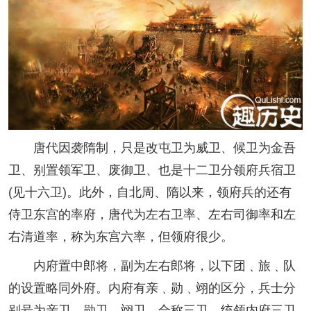
唐代因袭隋制，只是改屯卫为威卫、候卫为金吾
卫、别置领军卫、废御卫、也是十二卫分领府兵宿卫
(见十六卫)。此外，自北周、隋以来，领府兵的还有
侍卫东宫的率府，唐代为左右卫率、左右司御率和左
右清道率，称为东宫六率，但领府很少。
内府置中郎将，副为左右郎将，以下团﹑旅﹑队
的设置略同外府。内府有亲﹑勋﹑翊的区分，兵士分
别号为亲卫、勋卫、翊卫，合称三卫。统领内府三卫