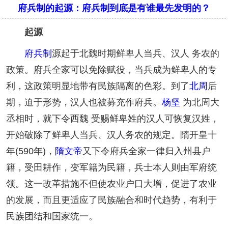
府兵制的起源：府兵制到底是有谁最先发明的？
起源
府兵制
源起于北魏时期鲜卑人当兵、汉人 务农的
政策。府兵全家可以免除赋役，当兵成为鲜卑人的专
利，这政策明显地带有民族隔离的色彩。到了
北周
后
期，迫于形势，汉人也被募充作府兵。
杨坚
为北周大
丞相时，就下令西魏 受赐鲜卑姓的汉人可恢复汉姓，
开始破除了鲜卑人当兵、汉人务农的规定。隋开皇十
年(590年)，
隋文帝
又下令府兵全家一律归入州县户
籍，受田耕作，变军籍为民籍，兵士本人则由军府统
领。这一改革措施不但使农业户口大增，促进了农业
的发展，而且更适应了民族融合和时代趋势，有利于
民族团结和国家统一。