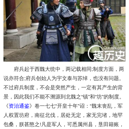
府兵起于西魏大统中，两记载相同;制度方面，两
说亦符合;府兵创始人为宇文泰与苏绰，也没有问题。
不过府兵制度，不会是突然产生，一定有其产生的背
景，因此我们不能不溯源到北魏之“镇”和“坊”的制度。
《
资治通鉴
》卷一七七“开皇十年”诏：“魏末丧乱，军
人权置坊府，南征北伐，居处无定，家无完堵，地罕
包桑，朕甚愍之!凡是军人，可悉属州县，垦田籍账，