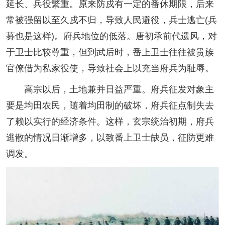
延长、兵役繁重。原来防戍有一定的番休期限，后来
常被强留以至久戍不归，导致人民避役，兵士逃亡(兵
募也是这样)。府兵地位的低落。唐初承前代遗风，对
于卫士比较尊重，但到武后时，番上卫士往往被贵族
官僚借为私家役使，导致社会上以充当府兵为耻辱。
高宗以后，土地兼并日益严重。府兵征发对象主
要是均田农民，随着均田制的破坏，府兵征点制失去
了赖以实行的经济条件。这样，玄宗统治初期，府兵
逃散的情况日渐增多，以致番上卫士缺员，征防更难
调发。