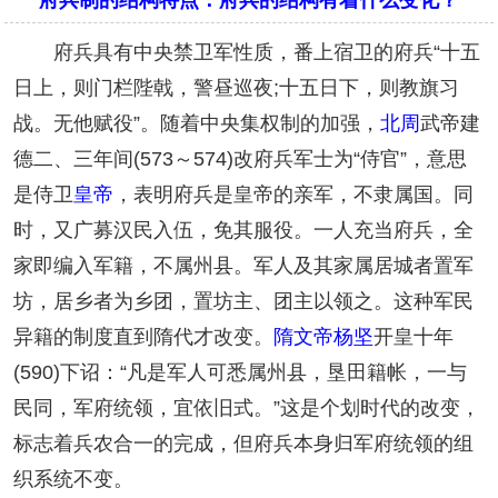
府兵制的结构特点：府兵的结构有着什么变化？
府兵具有中央禁卫军性质，番上宿卫的府兵“十五
日上，则门栏陛戟，警昼巡夜;十五日下，则教旗习
战。无他赋役”。随着中央集权制的加强，
北周
武帝建
德二、三年间(573～574)改府兵军士为“侍官”，意思
是侍卫
皇帝
，表明府兵是皇帝的亲军，不隶属国。同
时，又广募汉民入伍，免其服役。一人充当府兵，全
家即编入军籍，不属州县。军人及其家属居城者置军
坊，居乡者为乡团，置坊主、团主以领之。这种军民
异籍的制度直到隋代才改变。
隋文帝
杨坚
开皇十年
(590)下诏：“凡是军人可悉属州县，垦田籍帐，一与
民同，军府统领，宜依旧式。”这是个划时代的改变，
标志着兵农合一的完成，但府兵本身归军府统领的组
织系统不变。