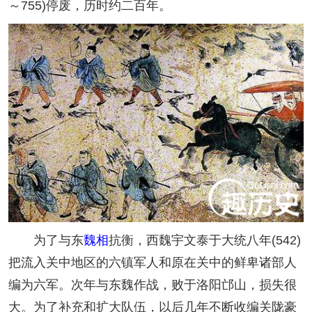
～755)停废，历时约二百年。
为了与东
魏相
抗衡，西魏宇文泰于大统八年(542)
把流入关中地区的六镇军人和原在关中的鲜卑诸部人
编为六军。次年与东魏作战，败于洛阳邙山，损失很
大。为了补充和扩大队伍，以后几年不断收编关陇豪