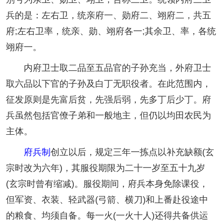
兵的是：左右卫，统亲府一、勋府二、翊府二，共五
府;左右卫率，统亲、勋、翊府各一;其余卫、率，各统
翊府一。
内府卫士取二品至五品官的子孙充当，外府卫士
取六品以下官的子孙及白丁无职役者。在此范围内，
征发原则是先富后贫，先强后弱，先多丁后少丁。府
兵虽然包括官僚子弟和一般地主，但仍以均田农民为
主体。
府兵制
创立以后，规定三年一拣点以补充缺额(玄
宗时改为六年)，其服役期限为二十一岁至五十九岁
(玄宗时曾有缩减)。服役期间，府兵本身免除课役，
但军资、衣装、轻武器(弓箭、横刀)和上番赴役途中
的粮食、均须自备。每一火(一火十人)还得共备供运