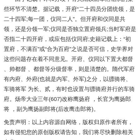
些环节不清楚。据记载，开府“二十四员分团统领，是
二十四军;每一团，仪同二人”。但开府和仪同是共
领，还是分领一军;仪同是否独立置府领兵;当时军府是
否指二十四开府，或应包括仪同府;史籍记载上：“初
置府，不满百”或“合为百府”之说是否可信，史学界对
这些问题存在着不同意见。开府、仪同以下置大都督
、帅都督 、都督等分级督率，则是清楚的。隋代军府
有内府、外府(也就是内军、外军)之分，以骠骑将、
车骑将军 为长、贰，有时也设置与骠骑府并行的车骑
府。炀帝大业三年(607)改称鹰扬府 ，长官为鹰扬郎
将 ，副为鹰扬副郎将(后改鹰击郎将)。
免责声明：以上内容源自网络，版权归原作者所有，
如有侵犯您的原创版权请告知，我们将尽快删除相关