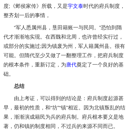
度;《邺侯家传》所载，又是
宇文泰
时代的府兵制度，
整齐划一后的事情，
“军人悉属州县，垦田籍账一与民同。”恐怕到隋
代才渐渐地实现。在西魏和北周，也许曾经实行过，
或部分的实施过;因为镇废为州，军人籍属州县。很有
可能。但隋代至少又做了一翻整理工作，把府兵制度
的根本条件，重新订定，为
唐代
奠定了一个良好的基
础。
总结
由上考证，可以得到的结论是：府兵制度起源甚
早，最初的性质，和“坊”“镇”相近。因为北镇叛乱的结
果，渐渐演成籍民为兵的府兵制。府兵根本要义是地
著，仍和镇的制度相同，不过兵的来源不同而已。