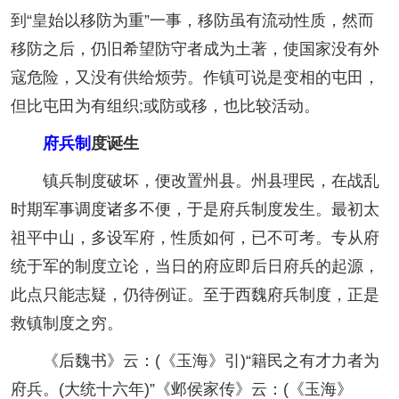
到“皇始以移防为重”一事，移防虽有流动性质，然而
移防之后，仍旧希望防守者成为土著，使国家没有外
寇危险，又没有供给烦劳。作镇可说是变相的屯田，
但比屯田为有组织;或防或移，也比较活动。
府兵制
度诞生
镇兵制度破坏，便改置州县。州县理民，在战乱
时期军事调度诸多不便，于是府兵制度发生。最初太
祖平中山，多设军府，性质如何，已不可考。专从府
统于军的制度立论，当日的府应即后日府兵的起源，
此点只能志疑，仍待例证。至于西魏府兵制度，正是
救镇制度之穷。
《后魏书》云：(《玉海》引)“籍民之有才力者为
府兵。(大统十六年)”《邺侯家传》云：(《玉海》