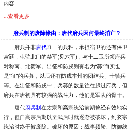
内容。
...查看更多
府兵制的废除缘由：唐代府兵因何最终消亡？
府兵并非
唐代
唯一的兵种，承担宿卫的还有保卫
宫廷，屯驻北门的禁军(见六军)，与十二卫所领府兵
对称南、北衙军。出征和防戍则有名为“募”而实也
是“征”的兵募，以后还有防戍本州的团结兵、士镇兵
等。在出征和防戍中，兵募的数量往往超过府兵，但
府兵在唐初具有较强的战斗力，他们是军队的骨干。
唐代
府兵制
在太宗和高宗统治前期曾经有效地实
行，但自高宗后期以至武后时就逐渐被破坏，到玄宗
统治时终于被废除。破坏的原因：战事频繁、防御线