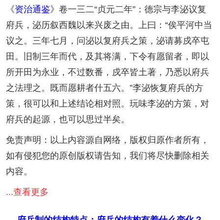
《
资治通鉴
》卷一三二“贞元二年”：德宗与李泌议复
府兵，泌历叙西魏以来兴废之由。上曰：“俟平河中当
议之。三年七月，问泌以复府兵之策，泌请募戍卒屯
田。旧制三年而代，及其将满，下令有愿留者，即以
所开田为永业，不过数番，戍卒皆土著，乃悉以府兵
之法理之。既而愿耕者什五六。”李泌恢复府兵的方
策，很可以和上述结论相对照。玩味李泌的方策，对
府兵的起源，也可以思过半矣。
免责声明：以上内容源自网络，版权归原作者所有，
如有侵犯您的原创版权请告知，我们将尽快删除相关
内容。
...查看更多