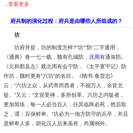
...查看更多
府兵制的演化过程：府兵是由哪些人所组成的？
坊
坊府并提，坊的制度怎样?“坊”“防”二字通用，
《通典》卷一七一载，魏有孔城防，
北周
有通洛防。
《元和郡县志》载北周有会宁防，《太平寰宇记》防
作坊，魏时更有“六坊”的名目。《隋书·食货志》
云：“六坊之众，从武帝而西者，不能万人，余皆北
徙。”又云：“文宣受禅，多所创革。六坊之内徙者，
更加简练，每一人必当百人，任其临阵必死，然后取
之，谓：百保鲜卑。”坊必为一地方防守的兵卒，并且
是鲜卑人多，胡化汉人后来虽有，尚属例外。