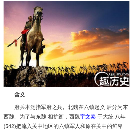
含义
府兵本泛指军府之兵。北魏在六镇起义 后分为东
西魏。为了与东魏 相抗衡，西魏
宇文泰
于大统 八年
(542)把流入关中地区的六镇军人和原在关中的鲜卑