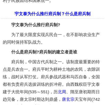
利于民族团结和国家统一。
宇文泰为什么推行府兵制？什么是府兵制
宇文泰为什么推行府兵制?
为了最大限度实现兵民合一，在不影响农业生产
的同时保持军队战力。
什么是府兵制?府兵制的建立者是谁
府兵制，中国古代兵制之一。该制度最重要的特
点是兵农合一。府兵平时为耕种土地的农民，农隙训
练，战时从军打仗。府兵参战武器和马匹自备，全国
都有负责府兵选拔训练的折冲府。由西魏权臣宇文泰
建于大统年间(535～551)，历
北周
、隋至唐初期而日
趋完备，唐太宗时期达到鼎盛，
唐玄宗
天宝年间(742