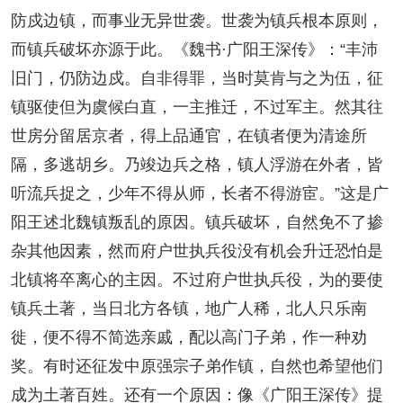
防戍边镇，而事业无异世袭。世袭为镇兵根本原则，
而镇兵破坏亦源于此。《魏书·广阳王深传》：“丰沛
旧门，仍防边戍。自非得罪，当时莫肯与之为伍，征
镇驱使但为虞候白直，一主推迁，不过军主。然其往
世房分留居京者，得上品通官，在镇者便为清途所
隔，多逃胡乡。乃竣边兵之格，镇人浮游在外者，皆
听流兵捉之，少年不得从师，长者不得游宦。”这是广
阳王述北魏镇叛乱的原因。镇兵破坏，自然免不了掺
杂其他因素，然而府户世执兵役没有机会升迁恐怕是
北镇将卒离心的主因。不过府户世执兵役，为的要使
镇兵土著，当日北方各镇，地广人稀，北人只乐南
徙，便不得不简选亲戚，配以高门子弟，作一种劝
奖。有时还征发中原强宗子弟作镇，自然也希望他们
成为土著百姓。还有一个原因：像《广阳王深传》提