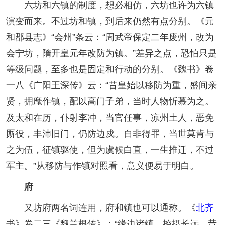
六坊和六镇的制度，想必相仿，六坊也许为六镇
演变而来。不过坊和镇，到后来仍然有点分别。《元
和郡县志》“会州”条云：“周武帝保定二年废州，改为
会宁坊，隋开皇元年改防为镇。”差异之点，恐怕只是
等级问题，至多也是固定和行动的分别。《魏书》卷
一八《广阳王深传》云：“昔皇始以移防为重，盛间亲
贤，拥麾作镇，配以高门子弟，当时人物忻慕为之。
及太和在历，仆射李冲，当官任事，凉州土人，恶免
厮役，丰沛旧门，仍防边戍。自非得罪，当世莫肯与
之为伍，征镇驱使，但为虞候白直，一生推迁，不过
军主。”从移防与作镇对照看，意义便易于明白。
府
又坊府两名词连用，府和镇也可以通称。《
北齐
书》卷二三《魏兰根传》：“缘边诸镇，控摄长远。昔