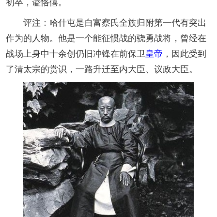
初卒，谥恪僖。
评注：哈什屯是自富察氏全族归附第一代有突出
作为的人物。他是一个能征惯战的骁勇战将，曾经在
战场上身中十余创仍旧冲锋在前保卫
皇帝
，因此受到
了清太宗的赏识，一路升迁至内大臣、议政大臣。