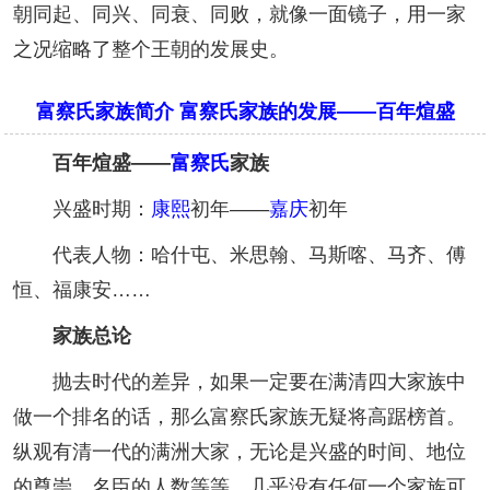
朝同起、同兴、同衰、同败，就像一面镜子，用一家
之况缩略了整个王朝的发展史。
富察氏家族简介 富察氏家族的发展——百年煊盛
百年煊盛——
富察氏
家族
兴盛时期：
康熙
初年——
嘉庆
初年
代表人物：哈什屯、米思翰、马斯喀、马齐、傅
恒、福康安……
家族总论
抛去时代的差异，如果一定要在满清四大家族中
做一个排名的话，那么富察氏家族无疑将高踞榜首。
纵观有清一代的满洲大家，无论是兴盛的时间、地位
的尊崇、名臣的人数等等，几乎没有任何一个家族可