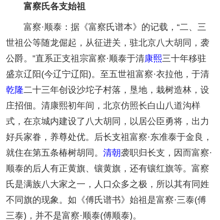
富察氏
各支始祖
富察·顺泰：据《富察氏谱本》的记载，“二、三
世祖公等随龙倔起，从征进关，驻北京八大胡同，袭
公爵。”直系正支祖宗富察·顺泰于清
康熙
三十年移驻
盛京辽阳(今辽宁辽阳)。至五世祖富察·衣拉他，于清
乾隆
二十三年创设沙坨子村落，垦地，栽树造林，设
庄招佃。清康熙初年间，北京仿照长白山八道沟样
式，在京城内建设了八大胡同，以居公臣勇将，出力
好兵家眷，养尊处优。后长支祖富察·东准泰于金良，
就住在第五条椿树胡同。
清朝
袭职归长支，因而富察·
顺泰的后人有正黄旗、镶黄旗，还有镶红旗等。富察
氏是满族八大家之一，人口众多之极，所以其有同姓
不同旗的现象。如《傅氏谱书》始祖是富察·三泰(傅
三泰)，并不是富察·顺泰(傅顺泰)。