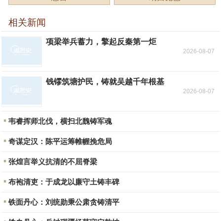
相关新闻
项梁举兵蓄力，擎起反秦第一炬
2026-08-07
钱镠筑塘护民，铸就吴越千年根基
2026-08-07
韦睿挥师北伐，横扫北魏铸军魂
奇谋定汉：陈平运筹帷幄挽危局
张煌言举义抗清的不屈脊梁
布袍清吏：于成龙以廉守土铸丰碑
铁面丹心：刘统勋秉公肃贪铸清平