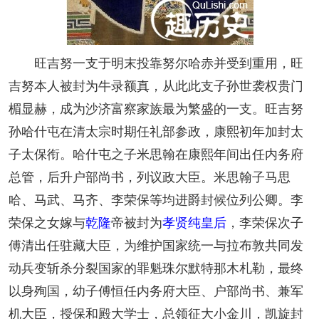
旺吉努一支于明末投靠努尔哈赤并受到重用，旺
吉努本人被封为牛录额真，从此此支子孙世袭权贵门
楣显赫，成为沙济富察家族最为繁盛的一支。旺吉努
孙哈什屯在清太宗时期任礼部参政，康熙初年加封太
子太保衔。哈什屯之子米思翰在康熙年间出任内务府
总管，后升户部尚书，列议政大臣。米思翰子马思
哈、马武、马齐、李荣保等均进爵封候位列公卿。李
荣保之女嫁与
乾隆
帝被封为
孝贤纯皇后
，李荣保次子
傅清出任驻藏大臣，为维护国家统一与拉布敦共同发
动兵变斩杀分裂国家的罪魁珠尔默特那木札勒，最终
以身殉国，幼子傅恒任内务府大臣、户部尚书、兼军
机大臣，授保和殿大学士，总领征大小金川，凯旋封