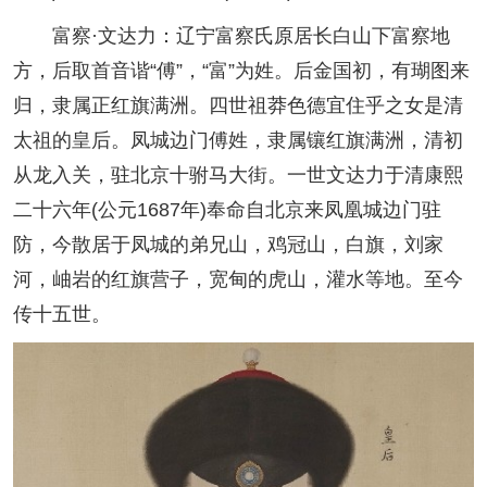
富察·文达力：辽宁富察氏原居长白山下富察地
方，后取首音谐“傅”，“富”为姓。后金国初，有瑚图来
归，隶属正红旗满洲。四世祖莽色德宜住乎之女是清
太祖的皇后。凤城边门傅姓，隶属镶红旗满洲，清初
从龙入关，驻北京十驸马大街。一世文达力于清康熙
二十六年(公元1687年)奉命自北京来凤凰城边门驻
防，今散居于凤城的弟兄山，鸡冠山，白旗，刘家
河，岫岩的红旗营子，宽甸的虎山，灌水等地。至今
传十五世。