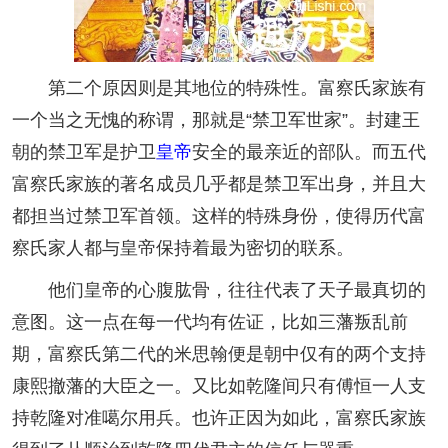
第二个原因则是其地位的特殊性。富察氏家族有
一个当之无愧的称谓，那就是“禁卫军世家”。封建王
朝的禁卫军是护卫
皇帝
安全的最亲近的部队。而五代
富察氏家族的著名成员几乎都是禁卫军出身，并且大
都担当过禁卫军首领。这样的特殊身份，使得历代富
察氏家人都与皇帝保持着最为密切的联系。
他们皇帝的心腹肱骨，往往代表了天子最真切的
意图。这一点在每一代均有佐证，比如三藩叛乱前
期，富察氏第二代的米思翰便是朝中仅有的两个支持
康熙撤藩的大臣之一。又比如乾隆间只有傅恒一人支
持乾隆对准噶尔用兵。也许正因为如此，富察氏家族