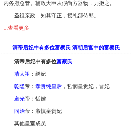
内务府总管。辅政大臣从假尚方器物，力拒之。
圣祖亲政，知其守正，授礼部侍郎。
...查看更多
清帝后妃中有多位富察氏 清朝后宫中的富察氏
清帝后妃中有多位
富察氏
清太祖
：继妃
乾隆
帝：
孝贤纯皇后
，哲悯皇贵妃，晋妃
道光
帝：恬嫔
同治
帝：淑慎皇贵妃
其他皇室成员