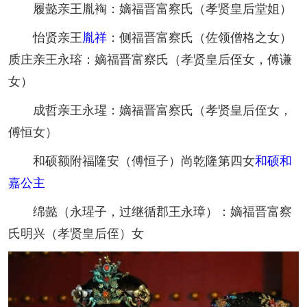
履懿亲王胤裪：嫡福晋富察氏（孝贤皇后堂姐）
怡贤亲王
胤祥
：侧福晋富察氏（佐领僧格之女）
质庄亲王永瑢：嫡福晋富察氏（孝贤皇后侄女，傅谦
女）
成哲亲王永瑆：嫡福晋富察氏（孝贤皇后侄女，
傅恒女）
和硕额附福隆安（傅恒子）尚乾隆第四女
和硕和
嘉公主
绵懿（永瑆子，过继循郡王永璋）：嫡福晋富察
氏明兴（孝贤皇后侄）女