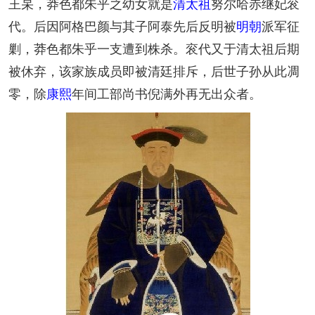
王杲，莽色都朱乎之幼女就是
清太祖
努尔哈赤继妃衮
代。后因阿格巴颜与其子阿泰先后反明被
明朝
派军征
剿，莽色都朱乎一支遭到株杀。衮代又于清太祖后期
被休弃，该家族成员即被清廷排斥，后世子孙从此凋
零，除
康熙
年间工部尚书倪满外再无出众者。