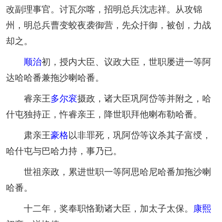
改副理事官。讨瓦尔喀，招明总兵沈志祥。从攻锦
州，明总兵曹变蛟夜袭御营，先众扞御，被创，力战
却之。
顺治
初，授内大臣、议政大臣，世职屡进一等阿
达哈哈番兼拖沙喇哈番。
睿亲王
多尔衮
摄政，诸大臣巩阿岱等并附之，哈
什屯独持正，忤睿亲王，降世职拜他喇布勒哈番。
肃亲王
豪格
以非罪死，巩阿岱等议杀其子富绶，
哈什屯与巴哈力持，事乃已。
世祖亲政，累进世职一等阿思哈尼哈番加拖沙喇
哈番。
十二年，奖奉职恪勤诸大臣，加太子太保。
康熙