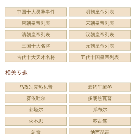
中国十大灵异事件
明朝皇帝列表
唐朝皇帝列表
宋朝皇帝列表
清朝皇帝列表
汉朝皇帝列表
三国十大名将
元朝皇帝列表
古代十大天才名将
五代十国皇帝列表
相关专题
乌孜别克热瓦普
碧约牛腿琴
赛依吐尔
多朗热瓦普
都塔尔
弹布尔
火不思
苏古笃
忽雷
纳西琵琶