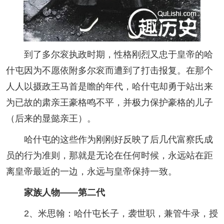
到了多尔衮执政时期，性格刚烈又忠于皇帝的哈
什屯因为不愿依附多尔衮而遭到了打击报复。在那个
人人以摄政王马首是瞻的年代，哈什屯却勇于站出来
为已故的肃亲王豪格鸣不平，并极力保护豪格的儿子
（后来的显懿亲王）。
哈什屯的这些作为刚刚好反映了后几代富察氏成
员的行为准则，那就是无论在任何时候，永远站在距
离皇帝最近的一边，永远与皇帝保持一致。
家族人物——第二代
2、米思翰：哈什屯长子，袭世职，兼管牛录，授