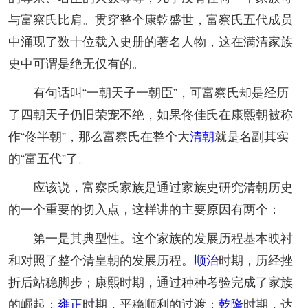
与富察氏比肩。贯穿整个康乾盛世，富察氏五代成员
中涌现了数十位载入史册的著名人物，这在满清家族
史中可谓是绝无仅有的。
有句话叫“一朝天子一朝臣”，可富察氏却是经历
了四朝天子仍旧荣宠不绝，如果佟佳氏在康熙朝被称
作“佟半朝”，那么富察氏在整个大
清朝
就是名副其实
的“富五代”了。
应该说，富察氏家族是通过家族史研究清朝历史
的一个重要的切入点，这样讲的主要原因有两个：
第一是其典型性。这个家族的发展历程基本映衬
和对照了整个清皇朝的发展历程。
顺治
时期，历经挫
折后站稳脚步；康熙时期，通过种种考验完成了家族
的崛起；
雍正
时期，平稳顺利的过渡；
乾隆
时期，达