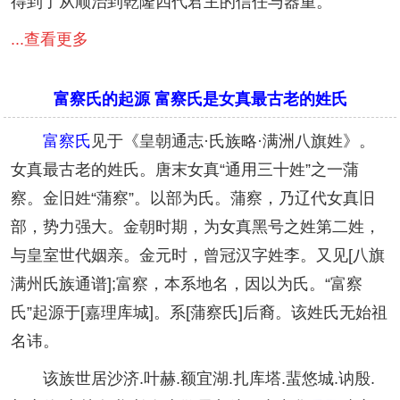
得到了从顺治到乾隆四代君主的信任与器重。
...查看更多
富察氏的起源 富察氏是女真最古老的姓氏
富察氏
见于《皇朝通志·氏族略·满洲八旗姓》。
女真最古老的姓氏。唐末女真“通用三十姓”之一蒲
察。金旧姓“蒲察”。以部为氏。蒲察，乃辽代女真旧
部，势力强大。金朝时期，为女真黑号之姓第二姓，
与皇室世代姻亲。金元时，曾冠汉字姓李。又见[八旗
满州氏族通谱];富察，本系地名，因以为氏。“富察
氏”起源于[嘉理库城]。系[蒲察氏]后裔。该姓氏无始祖
名讳。
该族世居沙济.叶赫.额宜湖.扎库塔.蜚悠城.讷殷.