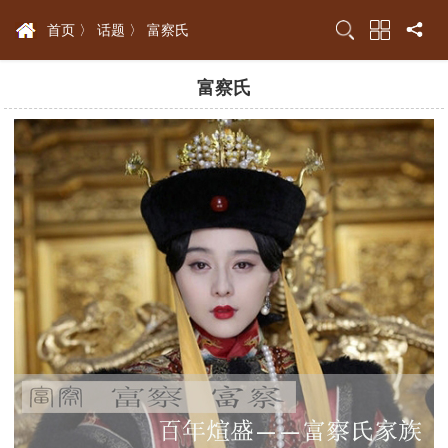
首页 〉
话题 〉
富察氏
富察氏