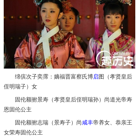
绵傧次子奕霈：嫡福晋富察氏博
启
图（孝贤皇后
侄明瑞子）女
固伦额驸景寿（孝贤皇后侄明瑞孙）尚道光帝寿
恩固伦公主
固伦额驸志瑞（景寿子）尚
咸丰
帝养女、恭亲王
女荣寿固伦公主