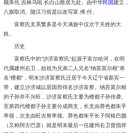
额库伦.吉林乌啦.长白山散居九处。由中华
民国
建立，
八旗取消。随汉习俗是以改写富.傅.付。
富察氏支系繁多是今天满族中仅次于关姓的大
姓。
历史
富察氏中的“沙济富察氏”起源于富尔哈河，在明
代属建州右卫，始祖为兄弟二人兄名“纳苏莫尔根”弟
名“檀都”，明末沙济富察氏迁居于今天辽宁省新宾一
带，建立沙济城以居因而得名沙济富察。纳苏莫尔根
的子孙并不兴旺，沙济富察氏主要为檀都子孙传袭。
至第四代檀都子孙主要分成两支，长支由莽色都朱乎
率领，次支由旺吉努率领。莽色都朱乎长子阿格巴颜
（又称阿古巴彦）就是明末最后一任建州右卫督指挥