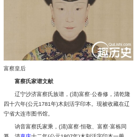
富察皇后
富察氏
家谱文献
辽宁沙济富察氏族谱，(清)富察·公春修，清乾隆
四十六年(公元1781年)木刻活字印本。现被收藏在辽
宁省大连市图书馆。
讷音富察氏家乘，(清)富察·恒敬、富察·富栋同
纂，清
嘉庆
十二年(公元1807年)木刻活字印本一册。