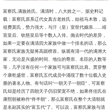
富察氏,满族姓氏。满清时，八大姓之一。据史料记
载：富察氏原系辽代女真古老姓氏，始祖马木敦，远
祖费莫氏，势力强大，与汗（皇）室世代姻亲……靖
宣皇后、钦慈皇后等十数人入传。抛去时代的差异，
如果一定要在满清四大家族中做一个排名的话，那么
富察氏家族无疑将高踞榜首。纵观有清一代的满洲大
家，无论是兴盛的时间、地位的尊崇、名臣的人数等
等，几乎没有任何一个家族可与富察氏比肩。贯穿整
个康乾盛世，富察氏五代成员中涌现了数十位载入史
册的著名人物。有句话叫“一朝天子一朝臣”，可富察
氏却是经历了四朝天子仍旧荣宠不绝，如果佟佳氏在
康熙朝被称作“佟半朝”，那么富察氏在整个大清朝就
是名副其实的“富五代”了。可以说，富察氏家族与清