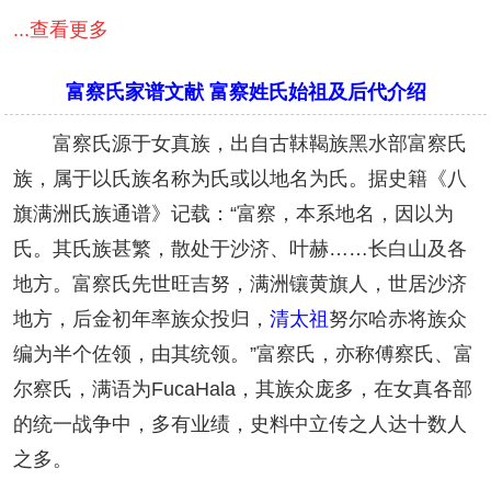
...查看更多
富察氏家谱文献 富察姓氏始祖及后代介绍
富察氏
源于女真族，出自古靺鞨族黑水部富察氏
族，属于以氏族名称为氏或以地名为氏。据史籍《八
旗满洲氏族通谱》记载：“富察，本系地名，因以为
氏。其氏族甚繁，散处于沙济、叶赫……长白山及各
地方。富察氏先世旺吉努，满洲镶黄旗人，世居沙济
地方，后金初年率族众投归，
清太祖
努尔哈赤将族众
编为半个佐领，由其统领。”富察氏，亦称傅察氏、富
尔察氏，满语为FucaHala，其族众庞多，在女真各部
的统一战争中，多有业绩，史料中立传之人达十数人
之多。