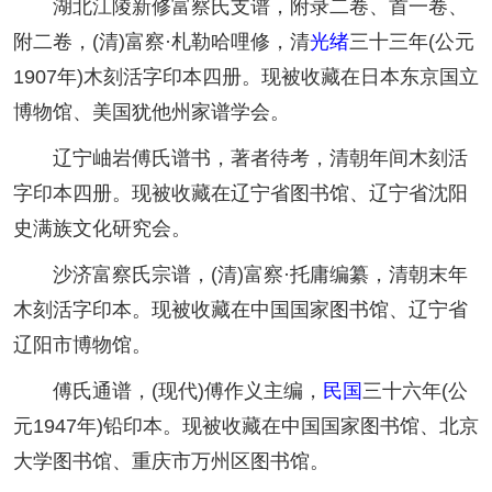
湖北江陵新修富察氏支谱，附录二卷、首一卷、
附二卷，(清)富察·札勒哈哩修，清
光绪
三十三年(公元
1907年)木刻活字印本四册。现被收藏在日本东京国立
博物馆、美国犹他州家谱学会。
辽宁岫岩傅氏谱书，著者待考，清朝年间木刻活
字印本四册。现被收藏在辽宁省图书馆、辽宁省沈阳
史满族文化研究会。
沙济富察氏宗谱，(清)富察·托庸编纂，清朝末年
木刻活字印本。现被收藏在中国国家图书馆、辽宁省
辽阳市博物馆。
傅氏通谱，(现代)傅作义主编，
民国
三十六年(公
元1947年)铅印本。现被收藏在中国国家图书馆、北京
大学图书馆、重庆市万州区图书馆。