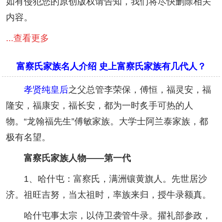
如有侵犯您的原创版权请告知，我们将尽快删除相关
内容。
...查看更多
富察氏家族名人介绍 史上富察氏家族有几代人？
孝贤纯皇后
之父总管李荣保，傅恒，福灵安，福
隆安，福康安，福长安，都为一时炙手可热的人
物。“龙翰福先生”傅敏家族。大学士阿兰泰家族，都
极有名望。
富察氏
家族人物——第一代
1、哈什屯：富察氏，满洲镶黄旗人。先世居沙
济。祖旺吉努，当太祖时，率族来归，授牛录额真。
哈什屯事太宗，以侍卫袭管牛录。擢礼部参政，