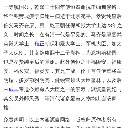
一等镇国公，乾隆三十四年傅恒奉命抗击缅甸侵略，
终至积劳成疾于归途中病逝于北京宛平。孝贤纯皇后
伯父马齐在康、雍、乾三朝任保和殿大学士达23年之
久，时间之长，在有清一代是罕见的。马齐是康熙武
英殿大学士，
雍正
朝保和殿大学士、军机大臣、加太
子太保衔。其女嫁康熙十二子胤祹，为胤祹嫡福晋。
也是孝贤纯皇后的堂姐。此外傅恒之子福隆安、福康
安、福长安、福灵安，其兄广成，侄子首任伊犁将军
明瑞，多罗额驸明亮，健锐营领队大臣奎林，以及后
来
咸丰
帝遗令顾命八大臣之一的景寿，淑慎皇贵妃与
其父员外郎凤秀，等清代诸多显赫人物均出自该家
族。
免责声明：以上内容源自网络，版权归原作者所有，