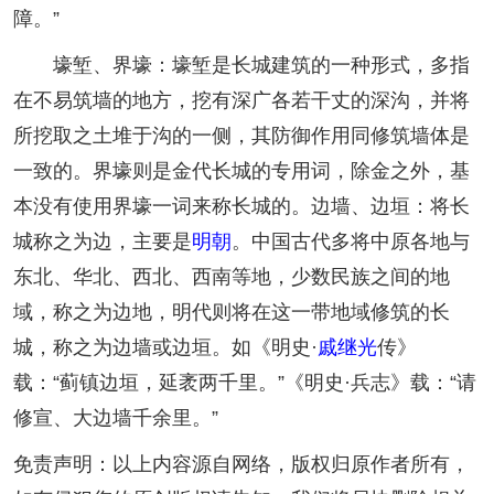
障。”
壕堑、界壕：壕堑是长城建筑的一种形式，多指
在不易筑墙的地方，挖有深广各若干丈的深沟，并将
所挖取之土堆于沟的一侧，其防御作用同修筑墙体是
一致的。界壕则是金代长城的专用词，除金之外，基
本没有使用界壕一词来称长城的。边墙、边垣：将长
城称之为边，主要是
明朝
。中国古代多将中原各地与
东北、华北、西北、西南等地，少数民族之间的地
域，称之为边地，明代则将在这一带地域修筑的长
城，称之为边墙或边垣。如《明史·
戚继光
传》
载：“蓟镇边垣，延袤两千里。”《明史·兵志》载：“请
修宣、大边墙千余里。”
免责声明：以上内容源自网络，版权归原作者所有，