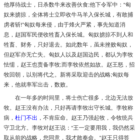
他厚待战士，日杀数牛来改善伙食;他下令军中：“匈
奴来掳掠，全体将士立即收牛马羊入保长城，有敢捕
虏者斩!”匈奴每来侵，由于烽火严紧，事先知道消
息，赵国军民便收牲畜入保长城。匈奴掳掠不到人和
牲畜、财务，只好退去。如此数年，虽未挫败匈奴，
但赵军亦无亡失。匈奴人以及赵国边民，都认为李牧
怯懦，赵王也责备李牧;而李牧依然如故。赵王怒，招
牧回朝，以别将代之。新将采取迎击的战略;匈奴每
来，他就率军出击，数败。
在一年多的时间里，将士伤亡很多，北边无法放
牧。赵王没有办法，只好再请李牧出守长城。李牧称
病，
杜门不出
，不肯应命。赵王乃强起牧，令牧统兵
守卫北方。李牧对赵王说：“王一定要用我，我仍然采
取从前的战略，您同意，我才敢奉命。”赵王只得答