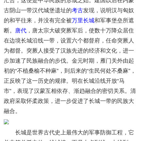
汇合，这便是中华民族的形成之始。建国以后在内蒙
古阴山一带汉代城堡遗址的
考古
发现，说明汉与匈奴
的和平往来，并没有完全被
万里长城
和军事堡垒所遮
断。
唐代
，唐太宗大破突厥军后，使数十万降众居住
在边境长城沿线一带，设置六个都督府，任命突厥人
为都督。突厥人接受了汉族先进的经济和文化，进一
步加速了民族融合的步伐。金元时期，雁门关外由起
初的“不植桑榆不种麻”，到后来的“生民何处不桑麻”，
正反映了这一历史的规律。明在长城沿线开放“马
市”，表现了汉蒙互相依存、渐趋融合的密切关系。清
政府采取怀柔政策，进一步促进了长城一带的民族大
融合。
长城是世界古代史上最伟大的军事防御工程，它