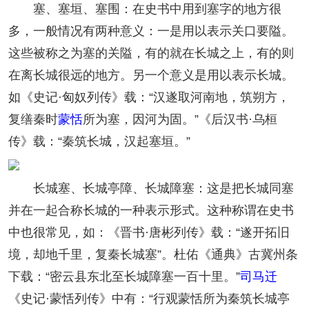
塞、塞垣、塞围：在史书中用到塞字的地方很
多，一般情况有两种意义：一是用以表示关口要隘。
这些被称之为塞的关隘，有的就在长城之上，有的则
在离长城很远的地方。另一个意义是用以表示长城。
如《史记·匈奴列传》载：“汉遂取河南地，筑朔方，
复缮秦时
蒙恬
所为塞，因河为固。”《后汉书·乌桓
传》载：“秦筑长城，汉起塞垣。”
长城塞、长城亭障、长城障塞：这是把长城同塞
并在一起合称长城的一种表示形式。这种称谓在史书
中也很常见，如：《晋书·唐彬列传》载：“遂开拓旧
境，却地千里，复秦长城塞”。杜佑《通典》古冀州条
下载：“密云县东北至长城障塞一百十里。”
司马迁
《史记·蒙恬列传》中有：“行观蒙恬所为秦筑长城亭