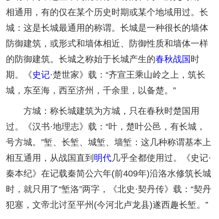
相通用，有的仅在某个历史时期或某个地域用过。长
城：这是长城最通用的称谓。长城是一种很长的墙体
防御建筑，或形式和墙体相近、防御性质和墙体一样
的防御建筑。长城之称始于长城产生的
春秋战国
时
期。《
史记
·楚世家》载：“齐宣王乘山岭之上，筑长
城，东至海，西至济州，千余里，以备楚。”
方城：称长城建筑为方城，只在春秋时楚国用
过。《汉书·地理志》载：“叶，楚叶公邑，有长城，
号方城。”堑、长堑、城堑、墙堑：这几种称谓基本上
相互通用，从战国直到
明代
几乎全都使用过。《史记·
秦本纪》在记载秦简公六年(前409年)沿洛水修筑长城
时，就只用了“堑洛”两字，《北史·契丹传》载：“契丹
犯塞，文帝北讨至平州(今河北卢龙县)遂西趣长堑。”