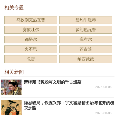
相关专题
乌孜别克热瓦普
碧约牛腿琴
赛依吐尔
多朗热瓦普
都塔尔
弹布尔
火不思
苏古笃
忽雷
纳西琵琶
相关新闻
萧绎藏书焚毁与文明的千古遗殇
2026-08-06
隐忍破局，铁腕兴邦：宇文邕励精图治与北齐的覆
灭之路
2026-08-06