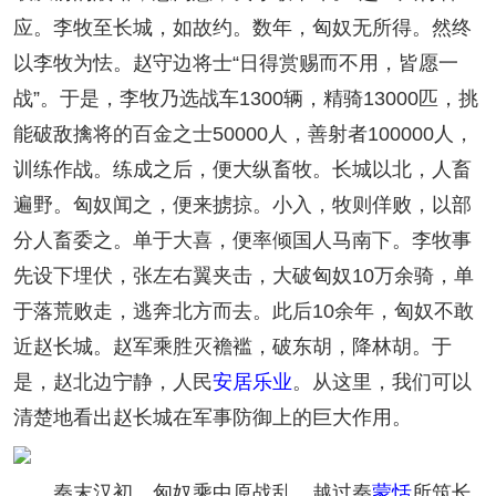
应。李牧至长城，如故约。数年，匈奴无所得。然终
以李牧为怯。赵守边将士“日得赏赐而不用，皆愿一
战”。于是，李牧乃选战车1300辆，精骑13000匹，挑
能破敌擒将的百金之士50000人，善射者100000人，
训练作战。练成之后，便大纵畜牧。长城以北，人畜
遍野。匈奴闻之，便来掳掠。小入，牧则佯败，以部
分人畜委之。单于大喜，便率倾国人马南下。李牧事
先设下埋伏，张左右翼夹击，大破匈奴10万余骑，单
于落荒败走，逃奔北方而去。此后10余年，匈奴不敢
近赵长城。赵军乘胜灭襜褴，破东胡，降林胡。于
是，赵北边宁静，人民
安居乐业
。从这里，我们可以
清楚地看出赵长城在军事防御上的巨大作用。
秦末汉初，匈奴乘中原战乱，越过秦
蒙恬
所筑长