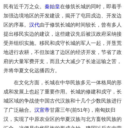
民有近千万之众。
秦始皇
在修筑长城的同时，即着手
加强边境地区的开发建设，揭开了屯田戍边、开发边
区的序幕。
汉代
由于修筑长城的时间较长，曾有多人
提出移民实边的建议，这些建议先后被汉政府采纳接
受并组织实施。移民和戍守长城的军人一起，开垦荒
地进行农耕，不但加速了边区的经济开发，节省了政
府的大量军费开支，而且大大减少了长途运输之苦，
并将华夏文化远播四方。
在文化方面，长城在中华民族多元一体格局的形
成和发展上也起了重要作用。长城的修建和戍守，长
城区域的争战使中国古代汉族和十几个少数民族进行
了广泛融合。
汉宣帝
甘露三年(前51年)，南匈奴归
汉，实现了中原农业区的华夏汉族与北方畜牧民族的