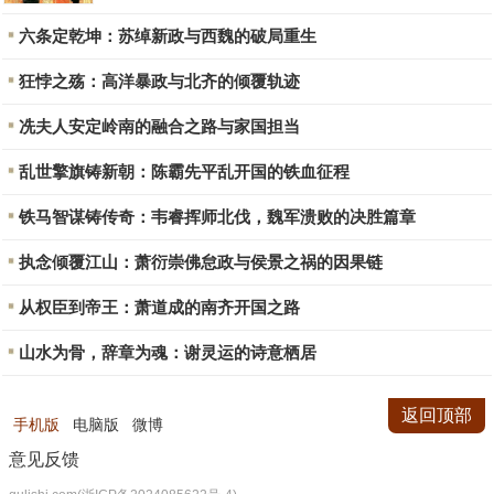
六条定乾坤：苏绰新政与西魏的破局重生
狂悖之殇：高洋暴政与北齐的倾覆轨迹
冼夫人安定岭南的融合之路与家国担当
乱世擎旗铸新朝：陈霸先平乱开国的铁血征程
铁马智谋铸传奇：韦睿挥师北伐，魏军溃败的决胜篇章
执念倾覆江山：萧衍崇佛怠政与侯景之祸的因果链
从权臣到帝王：萧道成的南齐开国之路
山水为骨，辞章为魂：谢灵运的诗意栖居
返回顶部
手机版
电脑版
微博
意见反馈