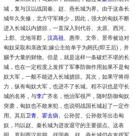
城，复与汉以战国秦、赵、燕长城为界。由于这条长
城年久失修，北方守军稀少，因此，强大的匈奴不断
进入长城以内掳掠，一直深入到代谷、太原、西河、
上郡、北地等郡，
汉高祖
、惠帝、文帝、景帝被迫对
匈奴采取和亲政策;嫁公主给单于为阏氏(即王后)，并
赐予大量的财物。但是，就是这样一条破烂不堪的长
城，也在一定程度上发挥了军事防御作用如果不是匈
奴大军，一般不能进入长城掳掠。其次，如果守将得
力，纵有匈奴大军，也进不了长城。程不识也是守长
城的名将，与
李广
齐名，他治军很严，随时防御匈奴
突袭，匈奴也不敢来犯，也说明战国长城起了一定作
用。其后
卫青
、
霍去病
、公孙贺、公孙敖等出击匈
奴，均以赵、秦长城为进攻退守的主要据点。这表
明，直到西汉前期，战国秦、赵、燕长城仍在发挥军