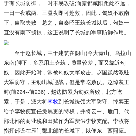
于有长城防御，一时不易攻破;而秦都咸阳距此不远，
一日一夜或两、三昼夜即可赴救，因此，匈奴不敢南
下，自取失败。总之，自秦昭王筑长城以后，匈奴一
直没有南下掳掠，这正说明了长城的军事防御作用。
至于赵长城，由于建筑在阴山(今大青山、乌拉山
东南)脚下，多系用土夯筑，质量较差，而又靠近匈
奴，因此开始时，常被匈奴大军攻击。赵国虽然派驻
大军防守，主动出城迎战，但是常吃败仗。赵悼襄王
时(前224--前236)，赵边防累为匈奴所败，北方吃
紧，于是，派大将
李牧
到长城统领大军防守。悼襄王
给予李牧便宜任免属吏的特权，并将云中、雁门、代
郡北部的商业税和田赋作为军费供李牧支配。李牧将
指挥部设在雁门郡北部的长城下，以便东、西照应。