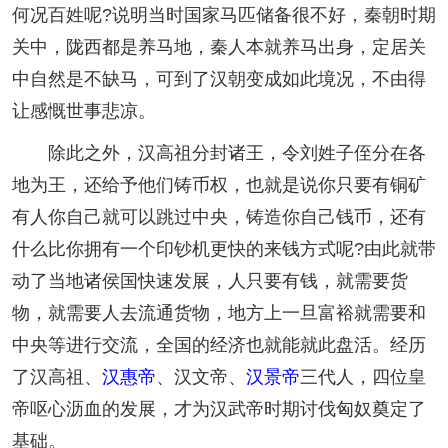
何况百姓呢?说明当时国家马匹储备很不好，秦朝时期
关中，陇西都是养马地，秦人本就养马出身，定居关
中自然是不缺马，可到了汉朝变成如此境况，不由得
让感慨世事悲凉。
除此之外，汉高祖分封诸王，令刘姓子侄分在各
地为王，还给予他们铸币权，也就是说你只要有铜矿
有人你自己就可以跳过中央，铸造你自己钱币，还有
什么比你拥有一个印钞机更快的来钱方式呢?由此就带
动了当地诸侯国快速发展，人只要有钱，就需要货
物，就需要人去流通货物，地方上一旦富裕就需要和
中央等进行交流，全国的经济也就能就此盘活。经历
了汉高祖、
汉惠帝
、汉文帝、
汉景帝
三代人，四位皇
帝呕心沥血的发展，才为汉武帝时期讨伐匈奴奠定了
基础。