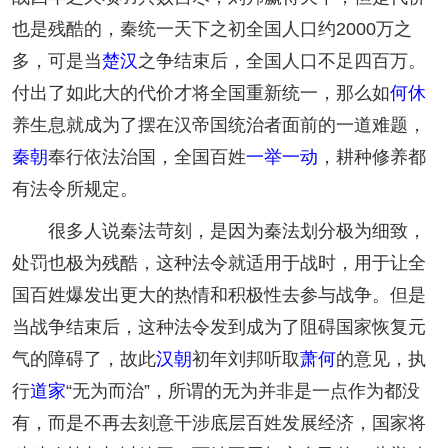
也是残酷的，秦统一天下之初全国人口约2000万之
多，可是当
楚汉
之争结束后，全国人口不足四百万。
付出了如此大的代价才将全国重新统一，那么如
何休
养生息就成为了摆在汉帝国统治者面前的一道难题，
秦朝
奉行依法治国，全国百姓
一举一动
，耕种修养都
有法令所规定。
很多人说秦法苛刻，是因为秦法划分极为细致，
处罚也极为残酷，这种法令就适用于战时，用于让全
国百姓爆发出更大的热情和积极性去参与战争。但是
当战争结束后，这种法令发到成为了阻碍国家恢复元
气的障碍了，故此
汉朝
初年刘邦听取
萧何
的意见，执
行
道家
“无为而治”，所谓的无为并非是一点作为都没
有，而是不再去刻意干涉底层百姓发展经济，国家将