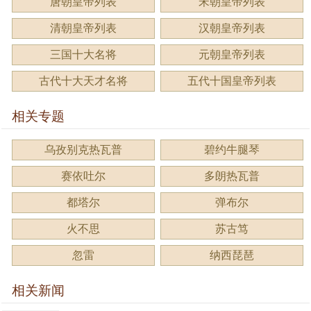
唐朝皇帝列表
宋朝皇帝列表
清朝皇帝列表
汉朝皇帝列表
三国十大名将
元朝皇帝列表
古代十大天才名将
五代十国皇帝列表
相关专题
乌孜别克热瓦普
碧约牛腿琴
赛依吐尔
多朗热瓦普
都塔尔
弹布尔
火不思
苏古笃
忽雷
纳西琵琶
相关新闻