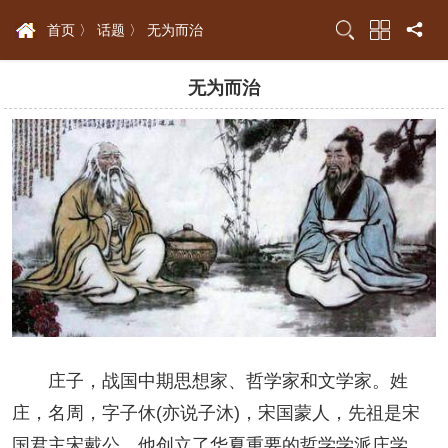
首页 〉
话题 〉
无为而治
无为而治
庄子，战国中期思想家、哲学家和文学家。姓
庄，名周，字子休(亦说子沐)，宋国蒙人，先祖是宋
国君主宋戴公。他创立了华夏重要的哲学学派庄学，