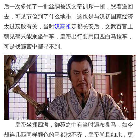
后一次多领了一批丝绸被汉文帝训斥一顿，哭着送回
去，可见节俭到了什么地步。这也是与汉初国家经济
太过衰败有关，当时
汉高祖
定都长安后，文武百官上
朝见驾只能乘坐牛车，皇帝出行要用四匹白马拉车，
可是找遍宫中都寻不到。
皇帝坐拥四海，御苑之中有当时遍布良马，如今
却连几匹同样颜色的马都找不齐，皇帝尚且如此，更