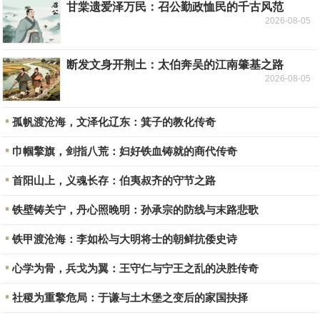
甘棠遗爱泽万民：召公勤政恤民的千古风范
2026-08-05
断发文身开荆土：太伯奔吴的江南肇基之路
2026-08-05
孤帆渡沧海，文泽化辽东：箕子的教化传奇
巾帼擎旗，剑指八荒：妇好铁血铸就的商代传奇
首阳山上，义魂长存：伯夷叔齐的守节之路
铁壁铸关宁，丹心照晚明：孙承宗的防线与末路悲歌
铁甲渡沧海：李如松与大明将士的朝鲜抗倭史诗
心学为骨，兵戈为翼：王守仁与宁王之乱的决胜传奇
社稷为重擎危局：于谦与土木堡之变后的家国抉择