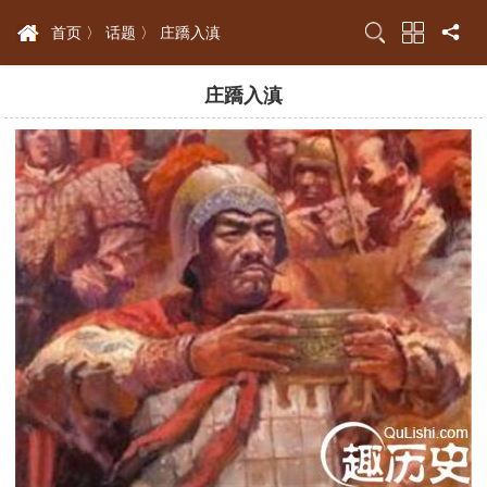
首页 〉
话题 〉
庄蹻入滇
庄蹻入滇