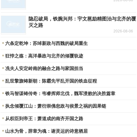
2026-08-06
隐忍破局，铁腕兴邦：宇文邕励精图治与北齐的覆
灭之路
2026-08-06
六条定乾坤：苏绰新政与西魏的破局重生
狂悖之殇：高洋暴政与北齐的倾覆轨迹
冼夫人安定岭南的融合之路与家国担当
乱世擎旗铸新朝：陈霸先平乱开国的铁血征程
铁马智谋铸传奇：韦睿挥师北伐，魏军溃败的决胜篇章
执念倾覆江山：萧衍崇佛怠政与侯景之祸的因果链
从权臣到帝王：萧道成的南齐开国之路
山水为骨，辞章为魂：谢灵运的诗意栖居