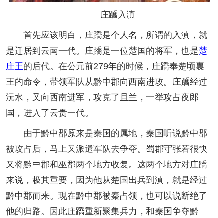
庄蹻入滇
首先应该明白，庄蹻是个人名，所谓的入滇，就
是迁居到云南一代。庄蹻是一位楚国的将军，也是
楚
庄王
的后代。在公元前279年的时候，庄蹻奉楚顷襄
王的命令，带领军队从黔中郡向西南进攻。庄蹻经过
沅水，又向西南进军，攻克了且兰，一举攻占夜郎
国，进入了云贵一代。
由于黔中郡原来是秦国的属地，秦国听说黔中郡
被攻占后，马上又派遣军队去争夺。蜀郡守张若很快
又将黔中郡和巫郡两个地方收复。这两个地方对庄蹻
来说，极其重要，因为他从楚国出兵到滇，就是经过
黔中郡而来。现在黔中郡被秦占领，也可以说断绝了
他的归路。因此庄蹻重新聚集兵力，和秦国争夺黔