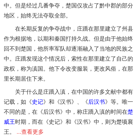
中。但是经过几番争夺，楚国仅攻占了黔中郡的部分
地区，始终无法夺取全部。
在长期反复的争夺战中，庄蹻在那里建立了州县
作为根据地，以期和秦国打持久战。但是由于他始终
回不到楚国，他所率军队却逐渐融入了当地的民族之
中。庄蹻发现这个情况后，索性在那里建立了自己的
政权，称为滇国。他下令改变服装，更改风俗，在那
里长期居住下来。
关于什么是庄蹻入滇，在中国的许多文献中都有
记载，如《
史记
》和《汉书》、《
后汉书
》等。唯一
不同的是，在《后汉书》中，称庄蹻入滇的时间在
楚
威王
时期，而在《史记》和《汉书》中，则为楚顷襄
王。
...查看更多