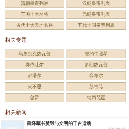
清朝皇帝列表
汉朝皇帝列表
三国十大名将
元朝皇帝列表
古代十大天才名将
五代十国皇帝列表
相关专题
乌孜别克热瓦普
碧约牛腿琴
赛依吐尔
多朗热瓦普
都塔尔
弹布尔
火不思
苏古笃
忽雷
纳西琵琶
相关新闻
萧绎藏书焚毁与文明的千古遗殇