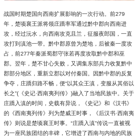
战国时期楚国向西南扩展影响的一次行动。前279
年，楚顷襄王派将领庄蹻率军通过黔中郡向西南进
攻，经过沅水，向西南攻克且兰，征服夜郎国，一直
攻打到滇池一带。黔中郡原曾为楚地，后被秦一度攻
占，前277年秦派蜀郡守张若再度攻取黔中郡和巫
郡。翌年，楚不甘心失败，又调集东部兵力收复黔中
郡部分地区，重新立郡以对付秦国。因黔中郡的反复
争夺，庄蹻归路不畅，便“以其众王滇，变服从其俗以
长之”(《史记·西南夷列传》)融入了当地民族中。关于
庄蹻入滇的时间，史载有异说，《史记》和《汉书》
的《西南夷列传》列为楚威王时事，《后汉书·西南夷
传》则说是楚顷襄王时事。“庄蹻入滇”传说一直被视
为一座民族团结的丰碑，它增进了西南与内地的民族