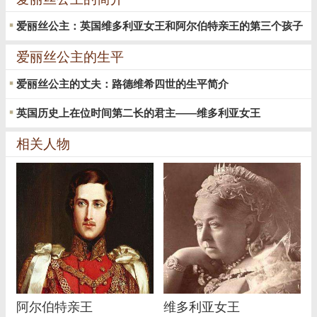
爱丽丝公主：英国维多利亚女王和阿尔伯特亲王的第三个孩子
爱丽丝公主的生平
爱丽丝公主的丈夫：路德维希四世的生平简介
英国历史上在位时间第二长的君主——维多利亚女王
相关人物
阿尔伯特亲王
维多利亚女王