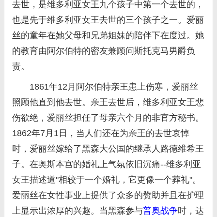
去世，是维多利亚女王九个孩子中第一个去世的，
也是先于维多利亚女王去世的三个孩子之一。爱丽
丝的童年在她父母和兄弟姐妹的陪伴下在度过。她
的教育由阿尔伯特的密友兼顾问斯托克马男爵负
责。
1861年12月阿尔伯特亲王患上伤寒，爱丽丝
照顾他直到他去世。亲王去世后，维多利亚女王悲
伤欲绝，爱丽丝担任了母亲六个月的非官方秘书。
1862年7月1日，当人们还在为亲王的去世哀悼
时，爱丽丝嫁给了黑森大公国的继承人路德维希王
子。在奥斯本宫的婚礼上气氛依旧沉痛--维多利亚
女王描述道"相较于一个婚礼，它更像一个葬礼"。
爱丽丝在女性事业上提供了众多的赞助并且在护理
上显示出浓厚的兴趣。当黑森参与
普奥战争
时，达