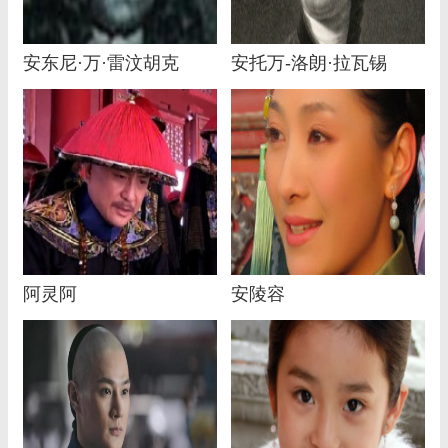
安东尼·万·雷汶胡克
安托万-洛朗·拉瓦锡
阿灵阿
安陵容