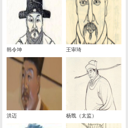
韩令坤
王审琦
洪迈
杨戬（太监）