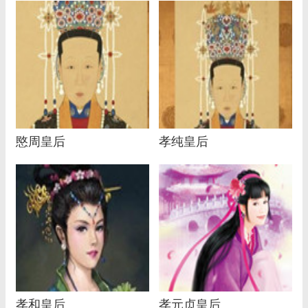
愍周皇后
孝纯皇后
孝和皇后
孝元贞皇后