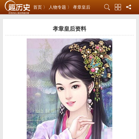
首页 〉
人物专题 〉
孝章皇后
孝章皇后资料