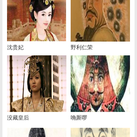
沈贵妃
野利仁荣
没藏皇后
唃厮啰