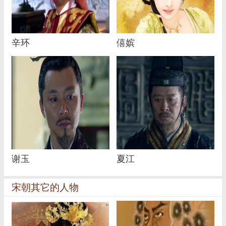
辛环
僖嫔
谢玉
夏江
宋朝其它的人物