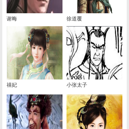
谢晦
徐道覆
禧妃
小张太子