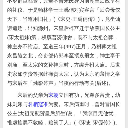
不令群臣临丧，完全不合宋氏身为前朝皇后应享有
的礼仪。于是翰林学士王禹偁对宾客言「后尝母仪
天下，当遵用旧礼」(《宋史·王禹偁传》)，竟坐讪
谤遭贬，出知滁州。宋皇后梓宫迁于故燕国长公主
(宋太祖妹)第，权殡普济佛舍，既不与太祖合葬，
神主亦不祔庙。至道三年(997)正月，乃祔葬太祖
永昌陵之北，命吏部侍郎李至撰哀册文，神主享于
别庙。至太宗的玄孙神宗时，方纔升祔太庙。后世
史家如李贽等据此痛责太宗，认为太宗的薄情之举
与宋后在「烛影斧声」当夜的行动有关(后述)。
宋后的父亲为
宋朝
立国有功，兄弟多富贵，幼
妹则嫁与
名相
寇准
为妻。宋后病重时，曾对晋国长
公主(太祖元配贺皇后所生)说，「我瞑目无他忧，
惟虑族属不敦睦，贻笑于人」(《宋史·宋偓传》)。