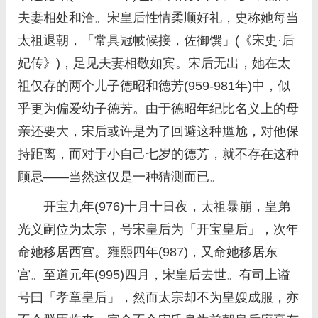
夫妻相处和洽。宋皇后性情柔顺好礼，史称她每当
太祖退朝，「常具冠帔候接，佐御馔」(《宋史·后
妃传》)，足见夫妻相敬如宾。宋后无出，她在太
祖仅存的两个儿子德昭和德芳(959-981年)中，似
乎更为偏爱幼子德芳。由于德昭年纪比名义上的母
亲还要大，宋后或许是为了回避这种尴尬，对他保
持距离，而对于小自己七岁的德芳，就不存在这种
顾忌——当然这仅是一种猜测而已。
开宝九年(976)十月十日夜，太祖暴崩，皇弟
光义嗣位为太宗，号宋皇后为「开宝皇后」，次年
命她移居西宫。雍熙四年(987)，又命她移居东
宫。至道元年(995)四月，宋皇后去世。有司上谥
号曰「孝章皇后」，然而太宗却不为皇嫂成服，亦