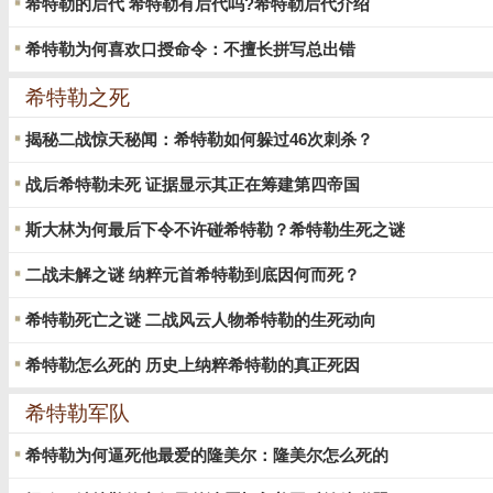
希特勒的后代 希特勒有后代吗?希特勒后代介绍
希特勒为何喜欢口授命令：不擅长拼写总出错
希特勒之死
揭秘二战惊天秘闻：希特勒如何躲过46次刺杀？
战后希特勒未死 证据显示其正在筹建第四帝国
斯大林为何最后下令不许碰希特勒？希特勒生死之谜
二战未解之谜 纳粹元首希特勒到底因何而死？
希特勒死亡之谜 二战风云人物希特勒的生死动向
希特勒怎么死的 历史上纳粹希特勒的真正死因
希特勒军队
希特勒为何逼死他最爱的隆美尔：隆美尔怎么死的