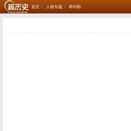
首页 〉
人物专题 〉
希特勒