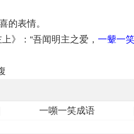
和喜的表情。
左上》：“吾闻明主之爱，
一颦一
腹
一嚬一笑成语