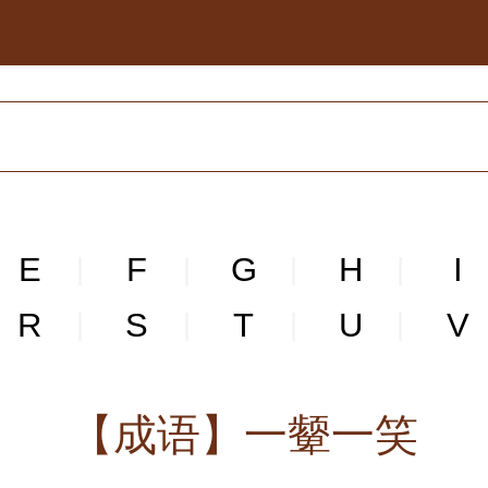
E
F
G
H
I
|
|
|
|
R
S
T
U
V
|
|
|
|
【成语】一颦一笑