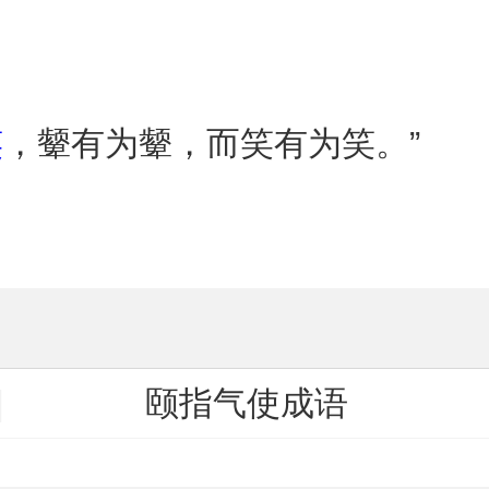
笑
，颦有为颦，而笑有为笑。”
颐指气使成语