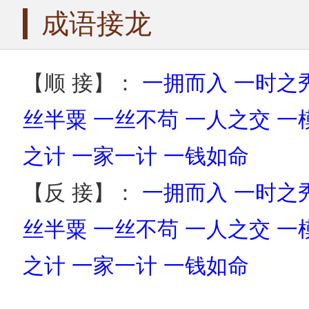
成语接龙
【顺 接】：
一拥而入
一时之
丝半粟
一丝不苟
一人之交
一
之计
一家一计
一钱如命
【反 接】：
一拥而入
一时之
丝半粟
一丝不苟
一人之交
一
之计
一家一计
一钱如命