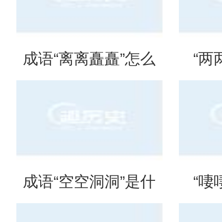
成语“离离矗矗”怎么
“两
读？用来形容什么？
吗？
成语“空空洞洞”是什
“啛