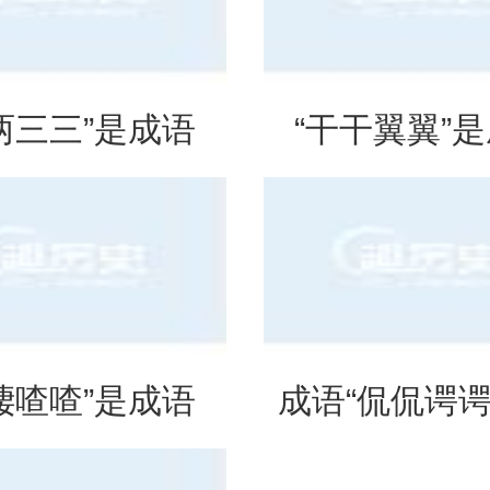
两三三”是成语
“干干翼翼”
是什么意思？
吗？是什么
啛喳喳”是成语
成语“侃侃谔谔