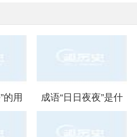
”的用
成语“日日夜夜”是什
出处
么意思？