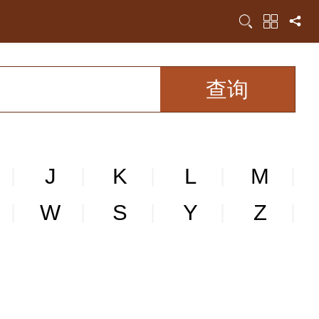
J
K
L
M
|
|
|
|
|
W
S
Y
Z
|
|
|
|
|