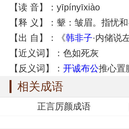
【读 音】：yīpínyīxiào
【释 义】：颦：皱眉。指忧
【出 自】：《
韩非子
·内储说
【近义词】：色如死灰
【反义词】：
开诚布公
推心置
相关成语
正言厉颜成语
一笑一颦成语
摇头叹息成语