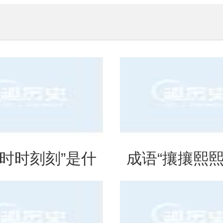
“时时刻刻”是什
成语“攘攘熙熙
思？出自哪里？
法、典故和