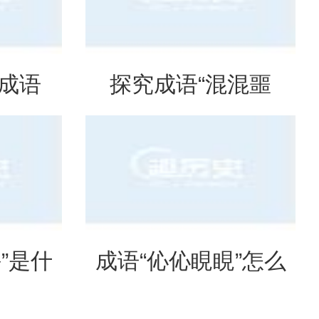
是成语
探究成语“混混噩
意思？
噩”的含义与应用
”是什
成语“伈伈睍睍”怎么