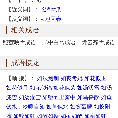
【近义词】：
飞鸿雪爪
【反义词】：
大地回春
相关成语
照萤映雪成语
郢中白雪成语
尤云殢雪成语
映雪囊萤成语
映雪读书成语
成语接龙
【顺 接】：
如法炮制
如丧考妣
如花似玉
如花似月
如花似锦
如花似朵
如汤沃雪
如汤
浇雪
如汤灌雪
如堕五里雾中
如鸟兽散
如鱼
饮水，冷暖自知
如鱼似水
如蚁慕膻
如蚁附
膻
如醉如狂
如醉如痴
如痴如醉
如痴如狂