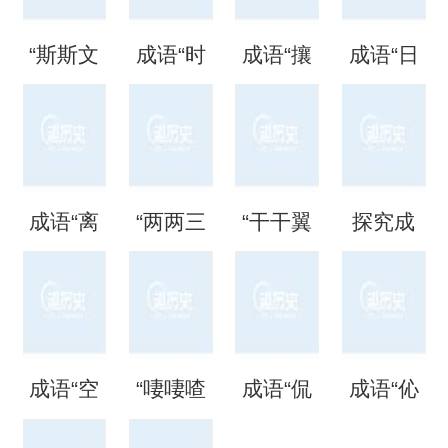
“斯斯文
成语“时
成语“攘
成语“日
文”是成
时刻
攘熙
日夜
语吗？
刻”是什
熙”的用
夜”是什
成语“离
“两两三
“干干翼
探究成
是什么
么意
法、典
么意
离矗
三”是成
翼”是成
语“混混
意思？
思？出
故和出
思？
矗”怎么
语吗？
语吗？
噩噩”的
自哪
处
成语“空
“啛啛喳
成语“侃
成语“伈
读？用
是什么
是什么
含义与
里？
空洞
喳”是成
侃谔
伈睍