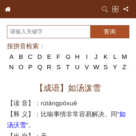
按拼音检索：
A
B
C
D
E
F
G
H
I
J
K
L
M
|
|
|
|
|
|
|
|
|
|
|
|
|
N
N
O
P
Q
R
S
T
U
V
W
S
Y
Z
|
|
|
|
|
|
|
|
|
|
|
|
|
|
【成语】如汤泼雪
【读 音】：rútāngpōxuě
【释 义】：比喻事情非常容易解决。同“
如
汤沃雪
”。
【出 自】：无