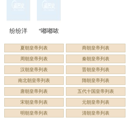
来形容
意思？
意思？
应用
洞”是什
语吗？
谔”是什
睍”怎么
什么？
纷纷洋
“嘟嘟哝
么意
是什么
么意
读？是
洋：描
哝”是成
夏朝皇帝列表
商朝皇帝列表
思？
意思？
思？用
什么意
周朝皇帝列表
秦朝皇帝列表
绘繁复
语吗？
来形容
思？
汉朝皇帝列表
晋朝皇帝列表
景象的
用来形
南北朝皇帝列表
隋朝皇帝列表
什么？
唐朝皇帝列表
五代十国皇帝列表
生动成
容什
宋朝皇帝列表
元朝皇帝列表
语
么？
明朝皇帝列表
清朝皇帝列表