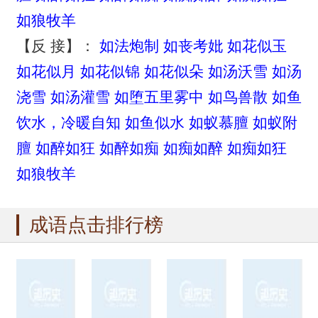
如狼牧羊
【反 接】：
如法炮制
如丧考妣
如花似玉
如花似月
如花似锦
如花似朵
如汤沃雪
如汤
浇雪
如汤灌雪
如堕五里雾中
如鸟兽散
如鱼
饮水，冷暖自知
如鱼似水
如蚁慕膻
如蚁附
膻
如醉如狂
如醉如痴
如痴如醉
如痴如狂
如狼牧羊
成语点击排行榜